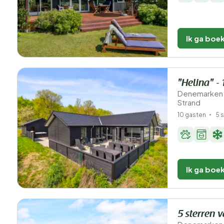
Ik ga boe
"Helina" -
Denemarken 
Strand
10 gasten
5 
Ik ga boe
5 sterren 