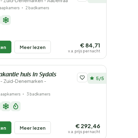
- Zuid-Denemarken - Aabenraa
laapkamers
2 badkamers
€ 84,71
ken
Meer lezen
v.a. prijs per nacht
akantie huis in Sydals
5/5
- Zuid-Denemarken -
slaapkamers
3 badkamers
€ 292,46
ken
Meer lezen
v.a. prijs per nacht