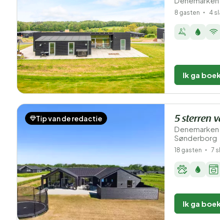
Denemarken 
8 gasten
4 s
Ik ga boe
Tip van de redactie
5 sterren v
Denemarken 
Sønderborg
18 gasten
7 
Ik ga boe