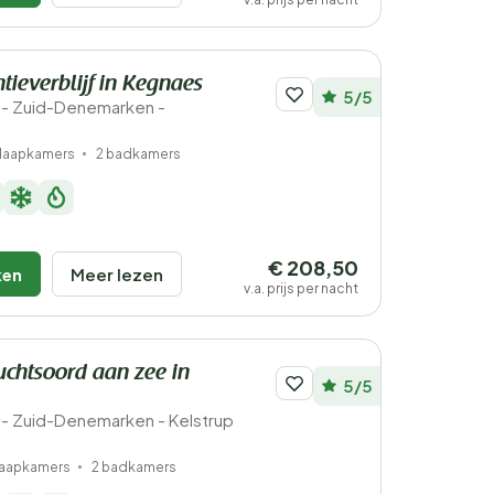
tieverblijf in Kegnaes
5/5
- Zuid-Denemarken -
slaapkamers
2 badkamers
€ 208,50
ken
Meer lezen
v.a. prijs per nacht
uchtsoord aan zee in
5/5
- Zuid-Denemarken - Kelstrup
laapkamers
2 badkamers