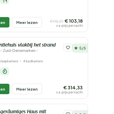
€ 103,18
€110,21
ken
Meer lezen
v.a. prijs per nacht
tiehuis vlakbij het strand
5/5
- Zuid-Denemarken -
slaapkamers
4 badkamers
€ 314,33
ken
Meer lezen
v.a. prijs per nacht
 geräumiges Haus mit