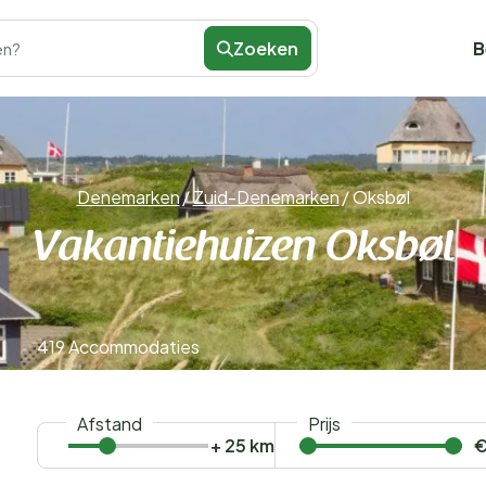
Zoeken
B
en?
Denemarken
/
Zuid-Denemarken
/
Oksbøl
Vakantiehuizen Oksbøl
419 Accommodaties
Afstand
Prijs
+ 25 km