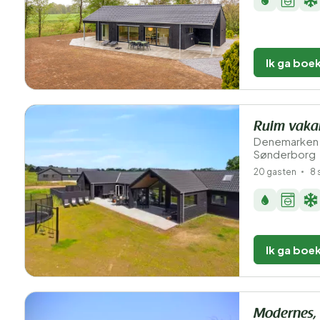
Ik ga boe
Ruim vakan
Denemarken 
Sønderborg
20 gasten
8 
Ik ga boe
Modernes,