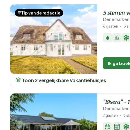
Tip van de redactie
5 sterren 
Denemarken 
6 gasten
3 s
Ik ga boe
Toon 2 vergelijkbare Vakantiehuisjes
"Bisera" -
Denemarken 
7 gasten
3 s