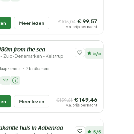
€ 99,57
€105,04
ken
Meer lezen
v.a. prijs per nacht
 180m from the sea
5/5
- Zuid-Denemarken - Kelstrup
slaapkamers
2 badkamers
€ 149,46
€159,61
ken
Meer lezen
v.a. prijs per nacht
vakantie huis in Aabenraa
5/5