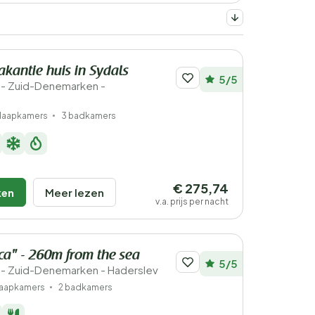
akantie huis in Sydals
5/5
- Zuid-Denemarken -
slaapkamers
3 badkamers
€ 275,74
ken
Meer lezen
v.a. prijs per nacht
a" - 260m from the sea
5/5
- Zuid-Denemarken - Haderslev
laapkamers
2 badkamers