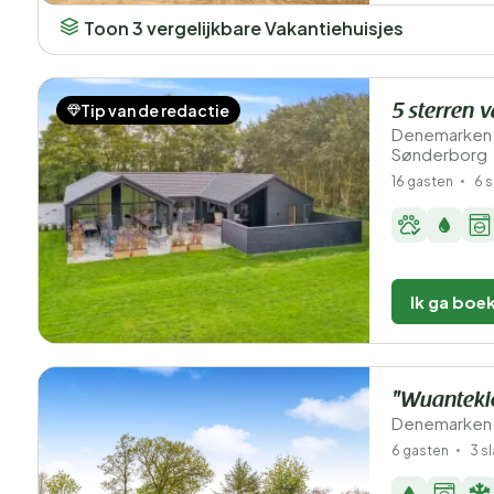
Toon 3 vergelijkbare Vakantiehuisjes
Tip van de redactie
5 sterren v
Denemarken 
Sønderborg
16 gasten
6 
Ik ga boe
"Wuantekic
Denemarken 
6 gasten
3 s