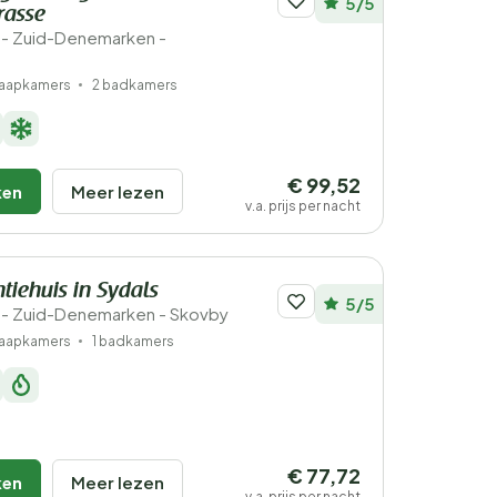
5/5
rasse
- Zuid-Denemarken -
laapkamers
2 badkamers
€ 99,52
ken
Meer lezen
v.a. prijs per nacht
tiehuis in Sydals
5/5
- Zuid-Denemarken - Skovby
laapkamers
1 badkamers
€ 77,72
ken
Meer lezen
v.a. prijs per nacht