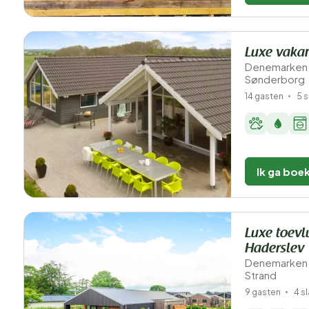
Luxe vakan
Denemarken 
Sønderborg
14 gasten
5 
Ik ga boe
Luxe toevl
Haderslev
Denemarken 
Strand
9 gasten
4 s