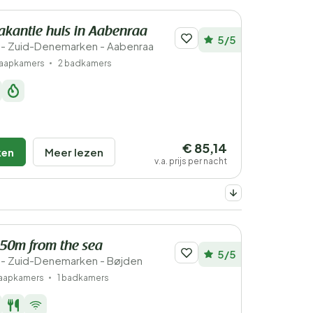
vakantie huis in Aabenraa
5/5
- Zuid-Denemarken - Aabenraa
laapkamers
2 badkamers
€ 85,14
ken
Meer lezen
v.a. prijs per nacht
 150m from the sea
5/5
- Zuid-Denemarken - Bøjden
laapkamers
1 badkamers