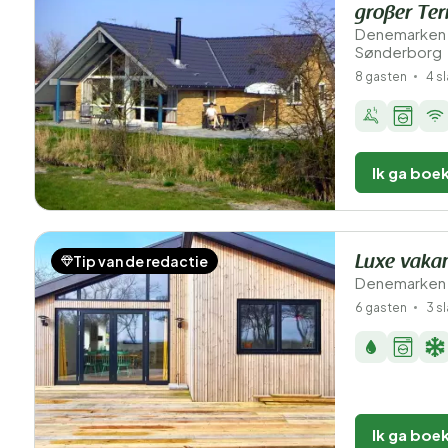
großer Ter
Denemarken 
Sønderborg
8 gasten
4 s
Ik ga boe
Tip van de redactie
Luxe vakan
Denemarken 
6 gasten
3 s
Ik ga boe