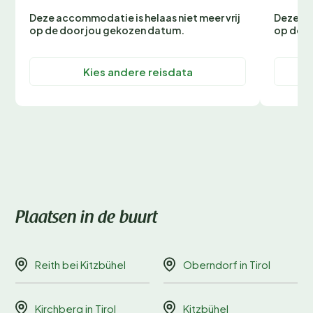
Deze accommodatie is helaas niet meer vrij
Deze ac
op de door jou gekozen datum.
op de d
Kies andere reisdata
Plaatsen in de buurt
Reith bei Kitzbühel
Oberndorf in Tirol
Kirchberg in Tirol
Kitzbühel