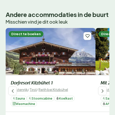
Andere accommodaties in de buurt
Misschien vind je dit ook leuk
Direct te boeken
Direct 
Dorfresort Kitzbühel 1
Mit 2 
Oostenrijk
/
Tirol
/
Reith bei Kitzbühel
Oostenri
Sauna
Stoomcabine
Koelkast
Sauna
Wasmachine
Afwas