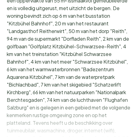
een oppervlakte van 55 m² issmaakvol gemeubileerde
en is volledig uitgerust, met uitzicht de bergen. De
woning bevindt zich op 6 m van het busstation
"Kitzbühel Bahnhof", 20 m van het restaurant
"Landgasthof Reitherwirt", 50 m van het dorp "Reith",
94 m van de supermarkt "Dorfladen Reith", 2 km van de
golfbaan "Golfplatz Kitzbühel-Schwarzsee-Reith", 4
km van het treinstation "Kitzbühel Schwarzsee
Bahnhof", 4 km van het meer "Schwarzsee Kitzbühel",
6 km van het warmwaterbronnen "Badezentrum
Aquarena Kitzbühel", 7 km van de waterpretpark
"Bichlachbad", 7 km van het skigebied "Schatzerlift
Kirchberg", 66 km van het natuurparken "Nationalpark
Berchtesgaden", 74 km van de luchthaven "Flughafen
Salzburg" en is gelegen in een gebied met de volgende
kenmerken rustige omgeving zone en op het
platteland. Tevens heeft u de beschikking over
tuinmeubilair, wasmachine, droger, internet (wifi),