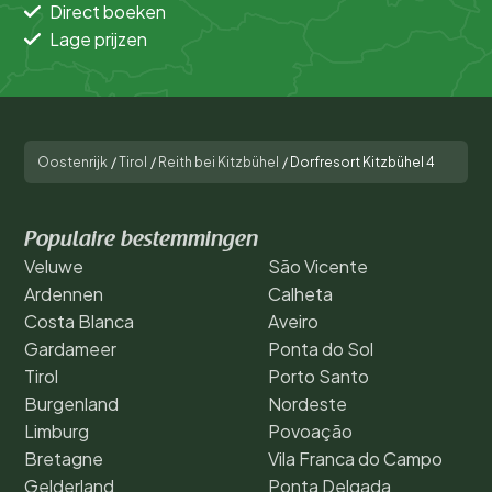
Direct boeken
Lage prijzen
Oostenrijk
/
Tirol
/
Reith bei Kitzbühel
/
Dorfresort Kitzbühel 4
Populaire bestemmingen
Veluwe
São Vicente
Ardennen
Calheta
Costa Blanca
Aveiro
Gardameer
Ponta do Sol
Tirol
Porto Santo
Burgenland
Nordeste
Limburg
Povoação
Bretagne
Vila Franca do Campo
Gelderland
Ponta Delgada