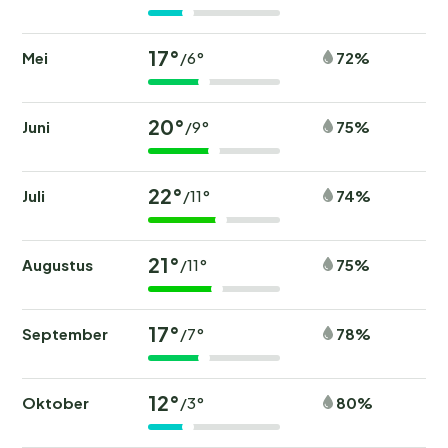
17°
Mei
72%
/6°
20°
Juni
75%
/9°
22°
Juli
74%
/11°
21°
Augustus
75%
/11°
17°
September
78%
/7°
12°
Oktober
80%
/3°