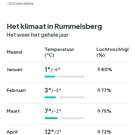
Stoomcabine
Het klimaat in Rummelsberg
Het weer het gehele jaar
Temperatuur
Luchtvochtighei
Maand
(°C)
(%)
1°
Januari
80%
/-6°
3°
Februari
77%
/-5°
7°
Maart
75%
/-2°
12°
April
72%
/2°