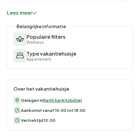
haardroger, balkon, openlucht parkeerplaats in dichtbij
het gebouw, 1 Televisie. De open keuken, is uitgerust
Lees meer
met koelkast, oven, vaatwasmachine, servies/bestek,
keukengerei, koffiezetapparaat, broodrooster en
Belangrijke informatie
waterkoker.
Populaire filters
Wellness
Type vakantiehuisje
Appartement
Over het vakantiehuisje
Gelegen in
Reith bei Kitzbühel
Aankomst vanaf 15:00 tot 18:00
Vertrektijd 10:00