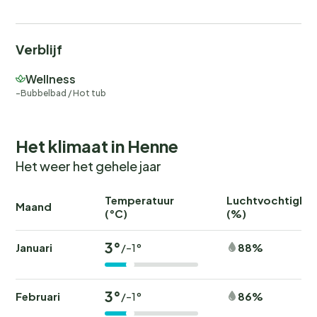
Verblijf
Wellness
Bubbelbad / Hot tub
Het klimaat in Henne
Het weer het gehele jaar
Temperatuur
Luchtvochtighei
Maand
(°C)
(%)
3°
Januari
88%
/-1°
3°
Februari
86%
/-1°