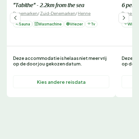
"Tabithe" - 2.2km from the sea
6 perso
Denemarken
/
Zuid-Denemarken
/
Henne
Denemar
Sauna
Wasmachine
Vriezer
Tv
Wifi
Deze accommodatie is helaas niet meer vrij
Deze ac
op de door jou gekozen datum.
op de d
Kies andere reisdata