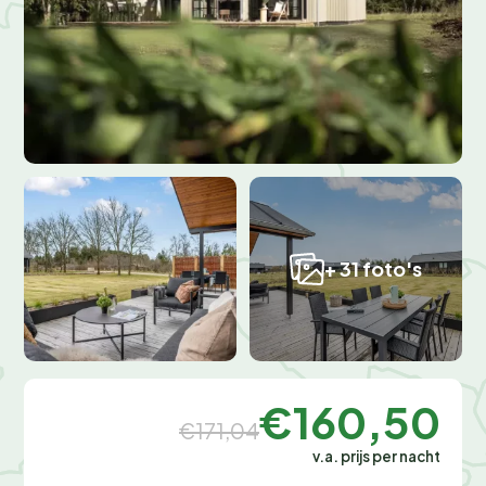
+ 31 foto's
€160,50
€171,04
v.a. prijs per nacht