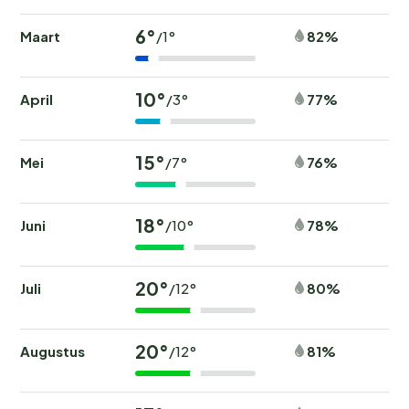
6°
Maart
82%
/1°
10°
April
77%
/3°
15°
Mei
76%
/7°
18°
Juni
78%
/10°
20°
Juli
80%
/12°
20°
Augustus
81%
/12°