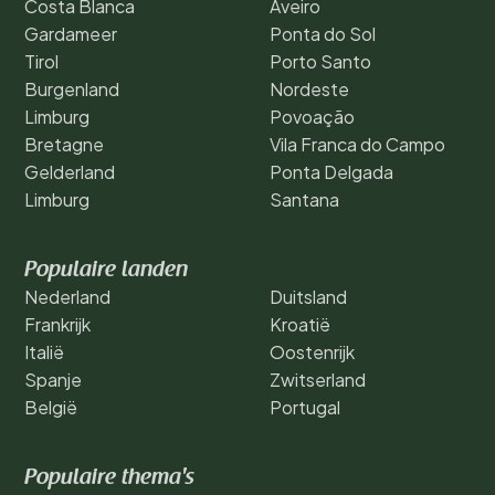
Costa Blanca
Aveiro
Gardameer
Ponta do Sol
Tirol
Porto Santo
Burgenland
Nordeste
Limburg
Povoação
Bretagne
Vila Franca do Campo
Gelderland
Ponta Delgada
Limburg
Santana
Populaire landen
Nederland
Duitsland
Frankrijk
Kroatië
Italië
Oostenrijk
Spanje
Zwitserland
België
Portugal
Populaire thema's