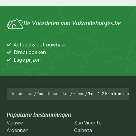
De Voordelen van Vakantiehuisjes.be
Actueel & betrouwbaar
Direct boeken
Lage prijzen
Denemarken
/
Zuid-Denemarken
/
Henne
/
"Emin" - 2.8km from the se
Populaire bestemmingen
Veluwe
São Vicente
Ardennen
Calheta