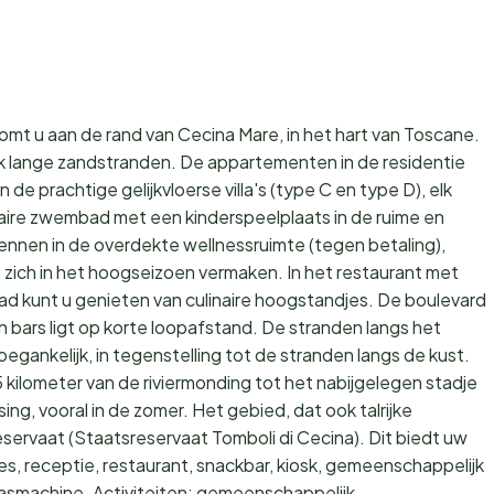
omt u aan de rand van Cecina Mare, in het hart van Toscane.
jk lange zandstranden. De appartementen in de residentie
 prachtige gelijkvloerse villa's (type C en type D), elk
aire zwembad met een kinderspeelplaats in de ruime en
wennen in de overdekte wellnessruimte (tegen betaling),
 zich in het hoogseizoen vermaken. In het restaurant met
bad kunt u genieten van culinaire hoogstandjes. De boulevard
n bars ligt op korte loopafstand. De stranden langs het
oegankelijk, in tegenstelling tot de stranden langs de kust.
 kilometer van de riviermonding tot het nabijgelegen stadje
g, vooral in de zomer. Het gebied, dat ook talrijke
eservaat (Staatsreservaat Tomboli di Cecina). Dit biedt uw
, receptie, restaurant, snackbar, kiosk, gemeenschappelijk
asmachine. Activiteiten: gemeenschappelijk