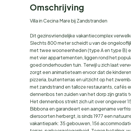
Omschrijving
Villa in Cecina Mare bij Zandstranden
Dit gezinsvriendelijke vakantiecomplex verwelk
Slechts 800 meter scheidt u van de ongeloofli
met twee wooneenheden (type A en type B) en de
met vier appartementen, liggen rond het popul
goed onderhouden tuin. Terwijl u zich laat ver
zorgt een animatieteam ervoor dat de kinderen
pizzeria, buitenterras en uitzicht op het zwem
met zandstrand en talloze restaurants, cafés e
dennenbos ten zuiden van het dorp zijn gratis t
Het dennenbos strekt zich uit over ongeveer 15
Bibbona en garandeert een aangename verfrissin
diersoorten herbergt, is sinds 1977 een natuurr
vakantiepark: 35 gebouwen, 156 accommodaties
terras, parkeergelegenheid. Tegen betaling: w