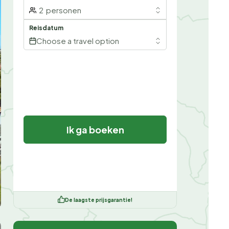
2
personen
Reisdatum
Choose a travel option
Ik ga boeken
De laagste prijsgarantie!