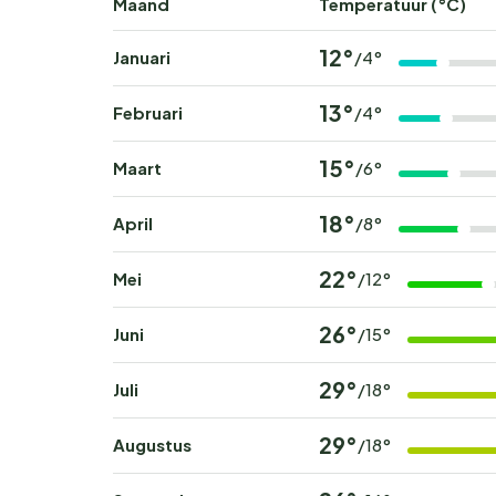
Maand
Temperatuur (°C)
12°
Januari
/4°
13°
Februari
/4°
15°
Maart
/6°
18°
April
/8°
22°
Mei
/12°
26°
Juni
/15°
29°
Juli
/18°
29°
Augustus
/18°