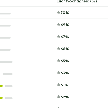
Luchtvochtigheid (%)
70%
69%
67%
66%
65%
63%
61%
62%