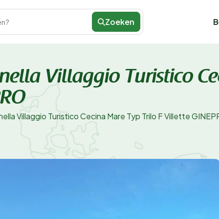
Zoeken
B
en?
nella Villaggio Turistico C
EPRO
ella Villaggio Turistico Cecina Mare Typ Trilo F Villette GINE