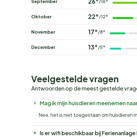
26°
September
/16°
22°
Oktober
/12°
17°
November
/8°
13°
December
/5°
Veelgestelde vragen
Antwoorden op de meest gestelde vra
Mag ik mijn huisdieren meenemen naar 
Nee, het is niet toegestaan om huisdieren m
Is er wifi beschikbaar bij Ferienanlage