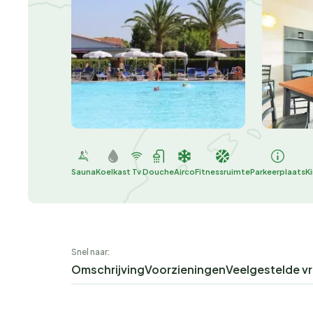
Sauna
Koelkast
Tv
Douche
Airco
Fitnessruimte
Parkeerplaats
K
Snel naar:
Omschrijving
Voorzieningen
Veelgestelde v