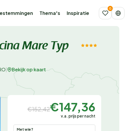
estemmingen
Thema's
Inspiratie
ecina Mare Typ
Bekijk op kaart
PRO
|
€147,36
€152,42
v.a. prijs per nacht
Met wie?