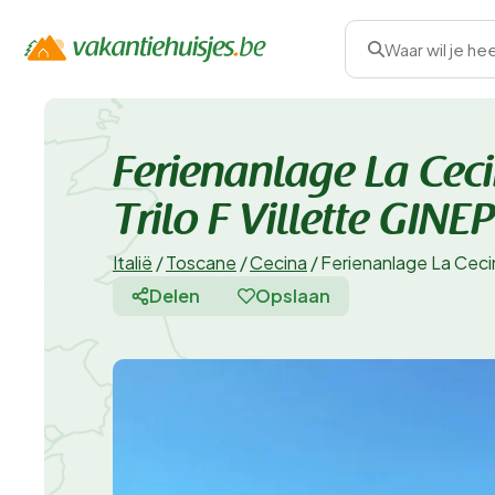
Waar wil je he
Ferienanlage La Ceci
Trilo F Villette GIN
Italië
/
Toscane
/
Cecina
/
Ferienanlage La Cecin
Delen
Opslaan