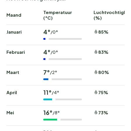
Temperatuur
Luchtvochtighei
Maand
(°C)
(%)
4°
Januari
85%
/0°
4°
Februari
83%
/0°
7°
Maart
80%
/2°
11°
April
75%
/4°
16°
Mei
73%
/8°