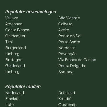
Populaire bestemmingen
Veluwe
São Vicente
Ardennen
Calheta
Costa Blanca
Aveiro
Gardameer
Ponta do Sol
Tirol
Porto Santo
Burgenland
Nordeste
Limburg
Povoação
Bretagne
Vila Franca do Campo
Gelderland
Ponta Delgada
Limburg
Santana
Populaire landen
Nederland
Duitsland
Frankrijk
Kroatië
Italië
Oostenrijk