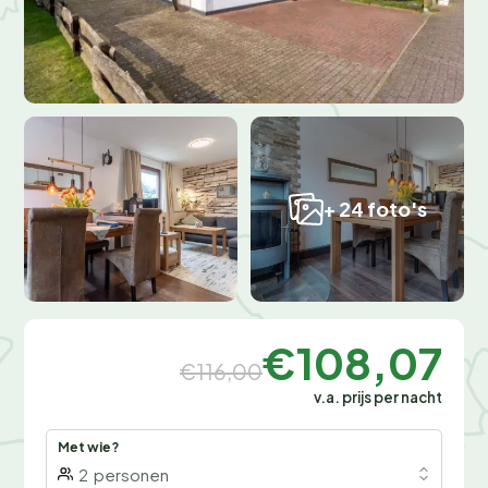
+ 24 foto's
€108,07
€116,00
v.a. prijs per nacht
Met wie?
2
personen