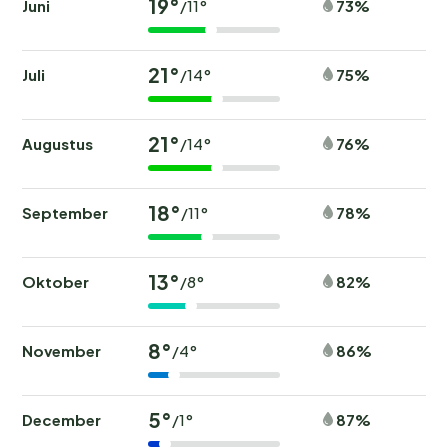
19°
Juni
73%
/11°
21°
Juli
75%
/14°
21°
Augustus
76%
/14°
18°
September
78%
/11°
13°
Oktober
82%
/8°
8°
November
86%
/4°
5°
December
87%
/1°