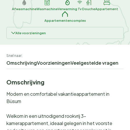
Afwasmachine
Wasmachine
Verwarming
Tv
Douche
Appartement
Appartementencomplex
Alle voorzieningen
Snel naar:
Omschrijving
Voorzieningen
Veelgestelde vragen
Omschrijving
Modern en comfortabel vakantieappartement in
Büsum
Welkom in een uitnodigend rookvrij 3-
kamerappartement, ideaal gelegen in het voorste