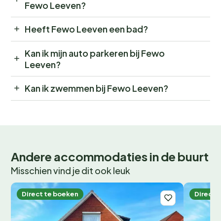
Fewo Leeven?
Heeft Fewo Leeven een bad?
Kan ik mijn auto parkeren bij Fewo
Leeven?
Kan ik zwemmen bij Fewo Leeven?
Andere accommodaties in de buurt
Misschien vind je dit ook leuk
Direct te boeken
Direct 