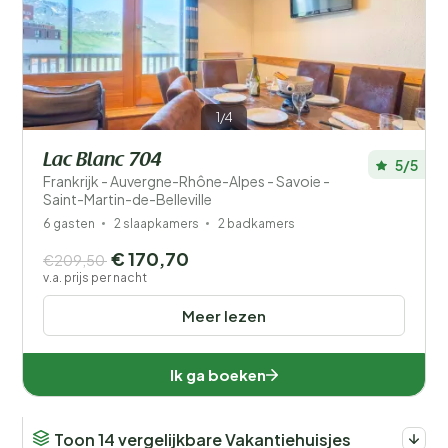
Filters opslaan
1/4
Lac Blanc 704
5/5
Frankrijk - Auvergne-Rhône-Alpes - Savoie -
Saint-Martin-de-Belleville
Je vakantie
Kies reisdata en je gezelschap
6 gasten
2 slaapkamers
2 badkamers
€ 170,70
€209,50
Wanneer?
v.a. prijs per nacht
Meer lezen
Aantal gasten?
Ik ga boeken
Toon 14 vergelijkbare Vakantiehuisjes