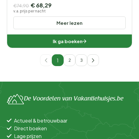
€ 68,29
€74,90
v.a. prijs per nacht
Meer lezen
Ik ga boeken
1
2
3
De Voordelen van Vakantiehuisjes.be
Actueel & betrouwbaar
Direct boeken
Lage prijzen