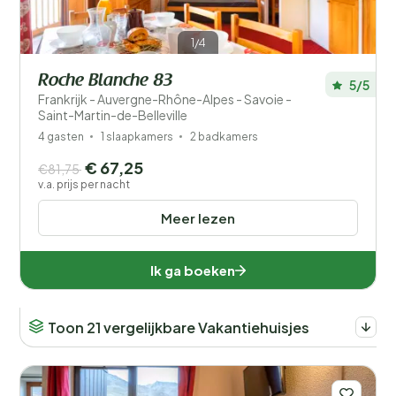
1/4
Roche Blanche 83
5/5
Frankrijk - Auvergne-Rhône-Alpes - Savoie -
Saint-Martin-de-Belleville
4 gasten
1 slaapkamers
2 badkamers
€ 67,25
€81,75
v.a. prijs per nacht
Meer lezen
Ik ga boeken
Toon 21 vergelijkbare Vakantiehuisjes