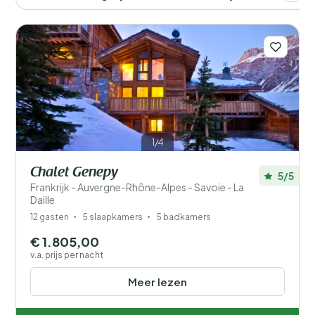
Afstand
1
Prijs
Ligging
Kinderen
Type vakantiehuisje
1/4
Chalet Genepy
Populaire filters
5/5
Frankrijk - Auvergne-Rhône-Alpes - Savoie - La
Daille
Mindervaliden
12 gasten
5 slaapkamers
5 badkamers
Voorzieningen
€ 1.805,00
v.a. prijs per nacht
Wellness
Meer lezen