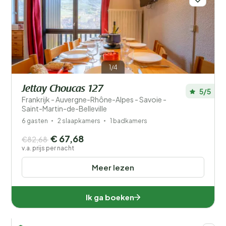
1/4
Jettay Choucas 127
5/5
Frankrijk - Auvergne-Rhône-Alpes - Savoie -
Saint-Martin-de-Belleville
6 gasten
2 slaapkamers
1 badkamers
€ 67,68
€82,68
v.a. prijs per nacht
Meer lezen
Ik ga boeken