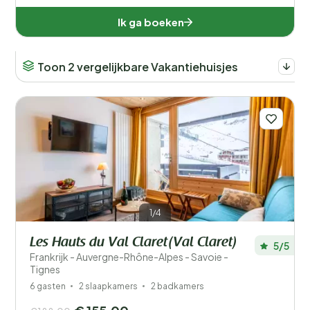
Ik ga boeken
Toon 2 vergelijkbare Vakantiehuisjes
1/4
Les Hauts du Val Claret(Val Claret)
5/5
Frankrijk - Auvergne-Rhône-Alpes - Savoie -
Tignes
6 gasten
2 slaapkamers
2 badkamers