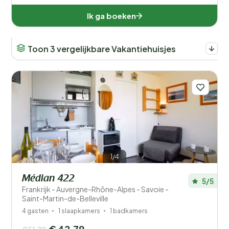
Ik ga boeken
Toon 3 vergelijkbare Vakantiehuisjes
1/4
Médian 422
5/5
Frankrijk - Auvergne-Rhône-Alpes - Savoie -
Saint-Martin-de-Belleville
4 gasten
1 slaapkamers
1 badkamers
€ 42,79