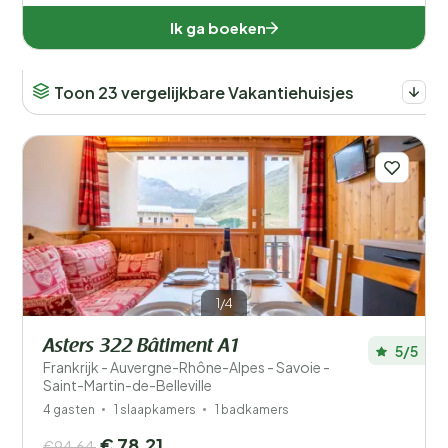
Ik ga boeken
Toon 23 vergelijkbare Vakantiehuisjes
1/4
Asters 322 Bâtiment A1
5/5
Frankrijk - Auvergne-Rhône-Alpes - Savoie -
Saint-Martin-de-Belleville
4 gasten
1 slaapkamers
1 badkamers
€ 78,21
€94,64