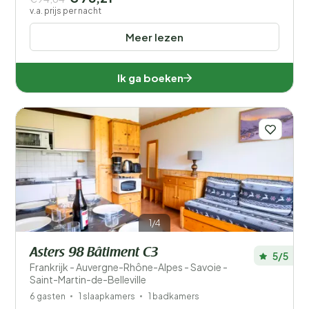
v.a. prijs per nacht
Meer lezen
Ik ga boeken
1/4
Asters 98 Bâtiment C3
5/5
Frankrijk - Auvergne-Rhône-Alpes - Savoie -
Saint-Martin-de-Belleville
6 gasten
1 slaapkamers
1 badkamers