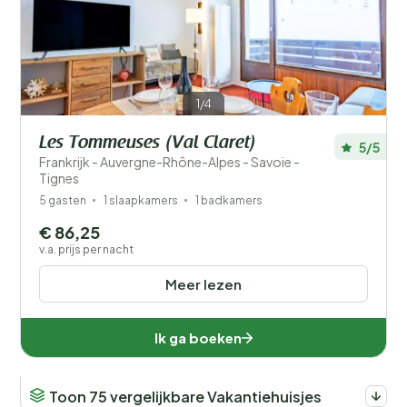
1/4
Les Tommeuses (Val Claret)
5/5
Frankrijk - Auvergne-Rhône-Alpes - Savoie -
Tignes
5 gasten
1 slaapkamers
1 badkamers
€ 86,25
v.a. prijs per nacht
Meer lezen
Ik ga boeken
Toon 75 vergelijkbare Vakantiehuisjes