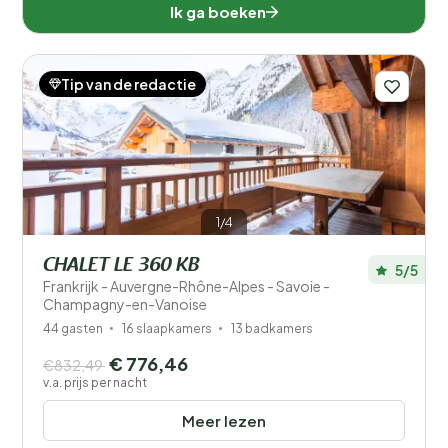
Ik ga boeken
Tip van de redactie
1/4
CHALET LE 360 KB
5/5
Frankrijk - Auvergne-Rhône-Alpes - Savoie -
Champagny-en-Vanoise
44 gasten
16 slaapkamers
13 badkamers
€ 776,46
€832,49
v.a. prijs per nacht
Meer lezen