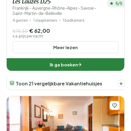
Les Lauzes D25
5/5
Frankrijk - Auvergne-Rhône-Alpes - Savoie -
Saint-Martin-de-Belleville
4 gasten
1 slaapkamers
1 badkamers
€ 62,00
€75,30
v.a. prijs per nacht
Meer lezen
Ik ga boeken
Toon 21 vergelijkbare Vakantiehuisjes