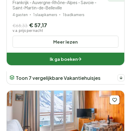
Frankrijk - Auvergne-Rhône-Alpes - Savoie -
Saint-Martin-de-Belleville
4 gasten
1 slaapkamers
1 badkamers
€ 57,17
€68,33
v.a. prijs per nacht
Meer lezen
Ik ga boeken
Toon 7 vergelijkbare Vakantiehuisjes