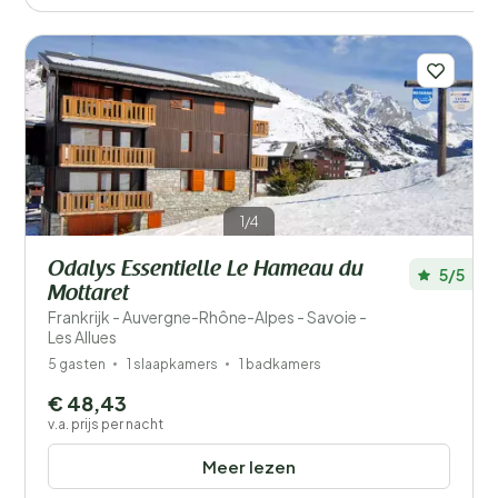
1/4
Odalys Essentielle Le Hameau du
5/5
Mottaret
Frankrijk - Auvergne-Rhône-Alpes - Savoie -
Les Allues
5 gasten
1 slaapkamers
1 badkamers
€ 48,43
v.a. prijs per nacht
Meer lezen