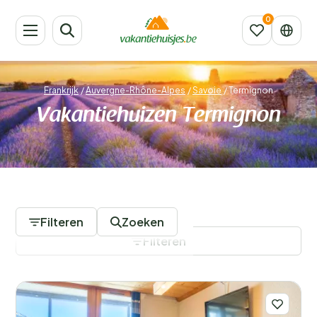
Frankrijk
/
Auvergne-Rhône-Alpes
/
Savoie
/
Termignon
Vakantiehuizen Termignon
167 Accommodaties
Filteren
Zoeken
Filteren