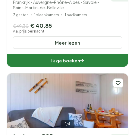
Frankrijk - Auvergne-Rhône-Alpes - Savoie -
Saint-Martin-de-Belleville
3 gasten
1 slaapkamers
1 badkamers
€ 40,85
€49,30
v.a. prijs per nacht
Meer lezen
Ik ga boeken
1/4