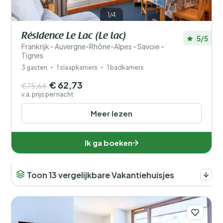
1/4
Résidence Le Lac (Le lac)
5/5
Frankrijk - Auvergne-Rhône-Alpes - Savoie -
Tignes
3 gasten
1 slaapkamers
1 badkamers
€ 62,73
€75,64
v.a. prijs per nacht
Meer lezen
Ik ga boeken
Toon 13 vergelijkbare Vakantiehuisjes