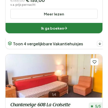
€ 155,00
€188,00
v.a. prijs per nacht
Meer lezen
Ik ga boeken
Toon 4 vergelijkbare Vakantiehuisjes
1/4
Chanteneige 608 La Croisette
5/5