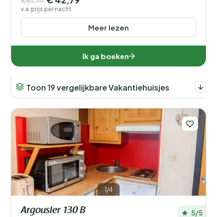
€51,79
v.a. prijs per nacht
Meer lezen
Ik ga boeken
Toon 19 vergelijkbare Vakantiehuisjes
1/4
Argousier 130 B
5/5