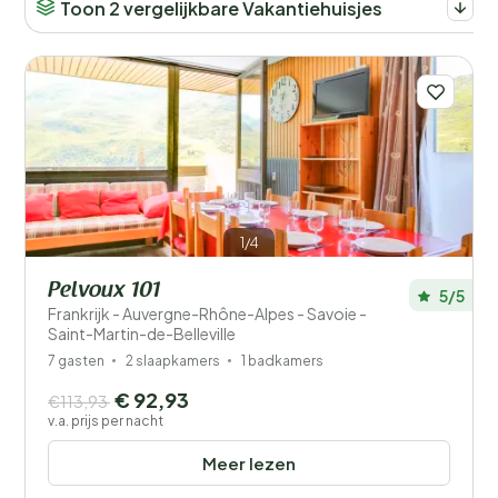
Toon 2 vergelijkbare Vakantiehuisjes
1/4
Pelvoux 101
5/5
Frankrijk - Auvergne-Rhône-Alpes - Savoie -
Saint-Martin-de-Belleville
7 gasten
2 slaapkamers
1 badkamers
€ 92,93
€113,93
v.a. prijs per nacht
Meer lezen