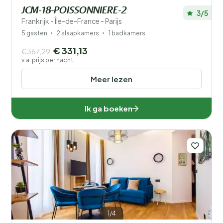
JCM-18-POISSONNIERE-2
3/5
Frankrijk - Île-de-France - Parijs
5 gasten
2 slaapkamers
1 badkamers
€ 331,13
€367,29
v.a. prijs per nacht
Meer lezen
Ik ga boeken
1/4