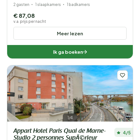
2 gasten
1 slaapkamers
1 badkamers
€ 87,08
v.a. prijs per nacht
Meer lezen
Ik ga boeken
1/4
Appart Hotel Paris Quai de Marne-
4/5
Studio 2 personnes SupÃ©rieur