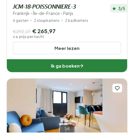
JCM-18-POISSONNIERE-3
3/5
Frankrijk - Île-de-France - Parijs
6 gasten
2 slaapkamers
2 badkamers
€ 265,97
€292,27
v.a. prijs per nacht
Meer lezen
Ik ga boeken
1/4