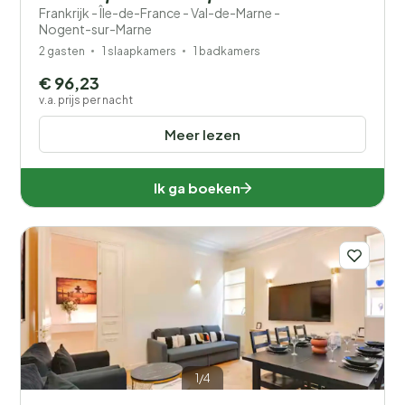
Frankrijk - Île-de-France - Val-de-Marne -
Nogent-sur-Marne
2 gasten
1 slaapkamers
1 badkamers
€ 96,23
v.a. prijs per nacht
Meer lezen
Ik ga boeken
1/4