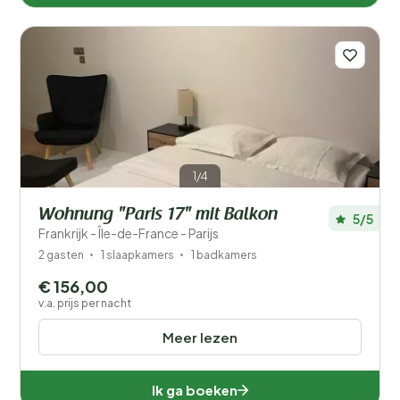
1/4
Wohnung "Paris 17" mit Balkon
5/5
Frankrijk - Île-de-France - Parijs
2 gasten
1 slaapkamers
1 badkamers
€ 156,00
v.a. prijs per nacht
Meer lezen
Ik ga boeken