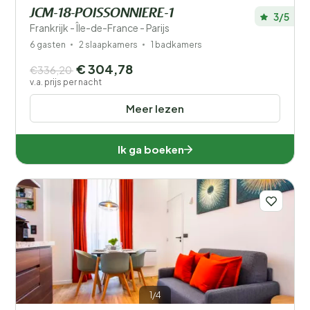
JCM-18-POISSONNIERE-1
3/5
Frankrijk - Île-de-France - Parijs
6 gasten
2 slaapkamers
1 badkamers
€ 304,78
€336,20
v.a. prijs per nacht
Meer lezen
Ik ga boeken
1/4