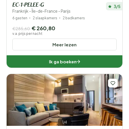
EC-1-PELEE-G
3/5
Frankrijk - Île-de-France - Parijs
6 gasten
2 slaapkamers
2 badkamers
€ 260,80
€285,60
v.a. prijs per nacht
Meer lezen
Ik ga boeken
1/4