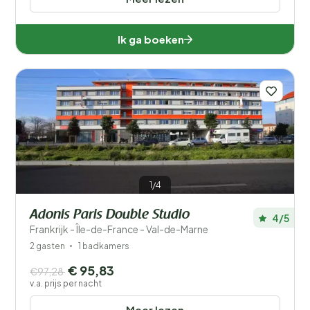
Ik ga boeken
1/4
Adonis Paris Double Studio
4/5
Frankrijk - Île-de-France - Val-de-Marne
2 gasten
1 badkamers
€ 95,83
€97,28
v.a. prijs per nacht
Meer lezen