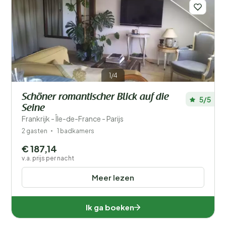
Filters opslaan
1/4
Schöner romantischer Blick auf die
5/5
Je vakantie
Seine
Kies reisdata en je gezelschap
Frankrijk - Île-de-France - Parijs
2 gasten
1 badkamers
Wanneer?
€ 187,14
v.a. prijs per nacht
Meer lezen
Aantal gasten?
Ik ga boeken