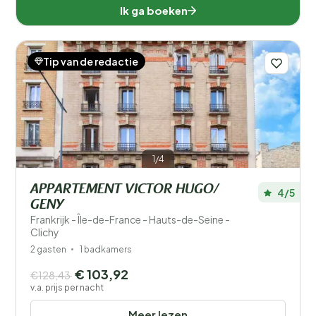
Ik ga boeken
Tip van de redactie
1/4
APPARTEMENT VICTOR HUGO/
4/5
GENY
Frankrijk - Île-de-France - Hauts-de-Seine -
Clichy
2 gasten
1 badkamers
€ 103,92
€128,43
v.a. prijs per nacht
Meer lezen