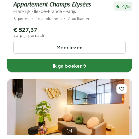
Appartement Champs Elysées
4/5
Frankrijk - Île-de-France - Parijs
6 gasten
2 slaapkamers
2 badkamers
€ 527,37
v.a. prijs per nacht
Meer lezen
Ik ga boeken
1/4