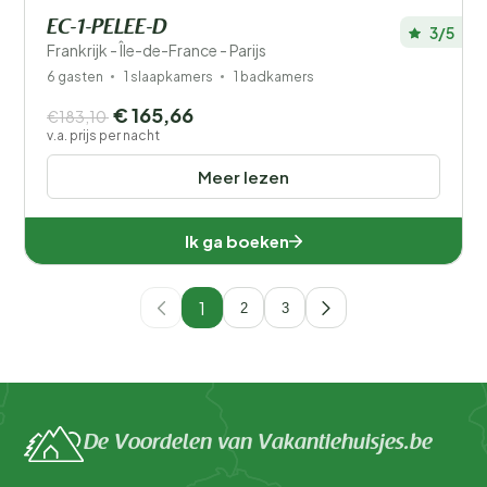
EC-1-PELEE-D
3/5
Frankrijk - Île-de-France - Parijs
6 gasten
1 slaapkamers
1 badkamers
€ 165,66
€183,10
v.a. prijs per nacht
Meer lezen
Ik ga boeken
1
2
3
De Voordelen van Vakantiehuisjes.be