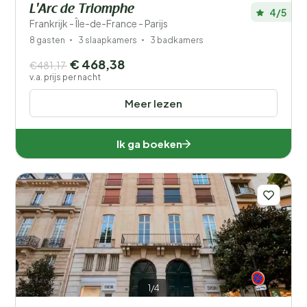
L'Arc de Triomphe
4/5
Frankrijk - Île-de-France - Parijs
8 gasten
3 slaapkamers
3 badkamers
€ 468,38
€481,17
v.a. prijs per nacht
Meer lezen
Ik ga boeken
1/4