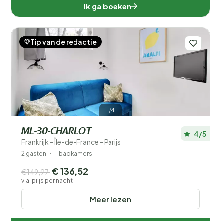
Ik ga boeken
Tip van de redactie
1/4
ML-30-CHARLOT
4/5
Frankrijk - Île-de-France - Parijs
2 gasten
1 badkamers
€ 136,52
€149,97
v.a. prijs per nacht
Meer lezen