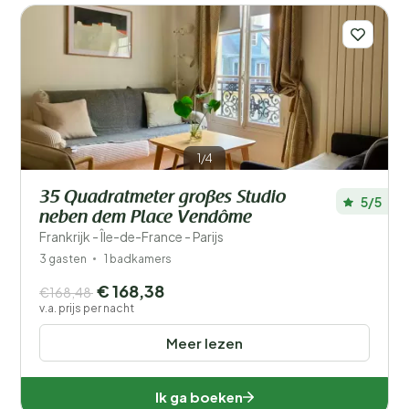
Afstand
1
Prijs
Ligging
Kinderen
1/4
Type vakantiehuisje
35 Quadratmeter großes Studio
5/5
neben dem Place Vendôme
Populaire filters
Frankrijk - Île-de-France - Parijs
3 gasten
1 badkamers
Mindervaliden
€ 168,38
€168,48
v.a. prijs per nacht
Voorzieningen
Meer lezen
Ik ga boeken