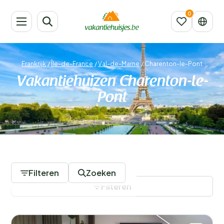
Frankrijk
/
Île-de-France
/
Val-de-Marne
/
Charenton-le-Pont
Vakantiehuizen Charenton-le-
Pont
1198 Accommodaties
Filteren
Zoeken
Filteren