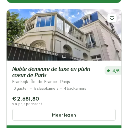
1/4
Noble demeure de luxe en plein
4/5
coeur de Paris
Frankrijk - Île-de-France - Parijs
10 gasten
5 slaapkamers
4 badkamers
€ 2.681,80
v.a. prijs per nacht
Meer lezen