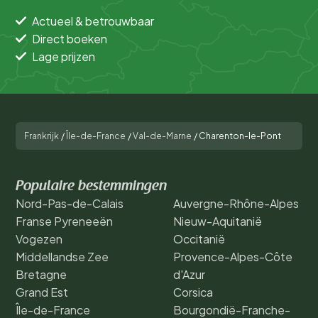
Actueel & betrouwbaar
Direct boeken
Lage prijzen
Frankrijk
/
Île-de-France
/
Val-de-Marne
/
Charenton-le-Pont
Populaire bestemmingen
Nord-Pas-de-Calais
Auvergne-Rhône-Alpes
Franse Pyreneeën
Nieuw-Aquitanië
Vogezen
Occitanië
Middellandse Zee
Provence-Alpes-Côte
Bretagne
d'Azur
Grand Est
Corsica
Île-de-France
Bourgondië-Franche-