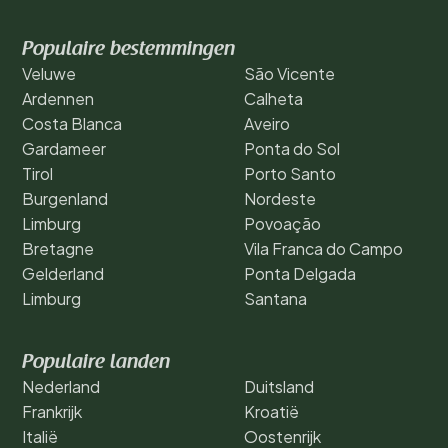
Populaire bestemmingen
Veluwe
São Vicente
Ardennen
Calheta
Costa Blanca
Aveiro
Gardameer
Ponta do Sol
Tirol
Porto Santo
Burgenland
Nordeste
Limburg
Povoação
Bretagne
Vila Franca do Campo
Gelderland
Ponta Delgada
Limburg
Santana
Populaire landen
Nederland
Duitsland
Frankrijk
Kroatië
Italië
Oostenrijk