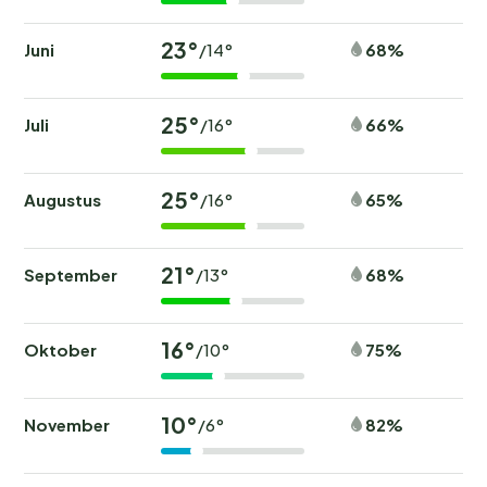
23°
Juni
68%
/14°
25°
Juli
66%
/16°
25°
Augustus
65%
/16°
21°
September
68%
/13°
16°
Oktober
75%
/10°
10°
November
82%
/6°