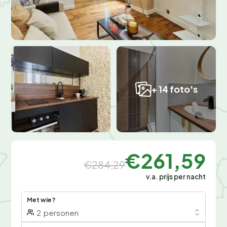
+ 14 foto's
€261,59
€284,29
v.a. prijs per nacht
Met wie?
2
personen