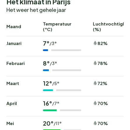
Het klimaat in Parijs
Het weer het gehele jaar
Temperatuur
Luchtvochtighei
Maand
(°C)
(%)
7°
Januari
82%
/3°
8°
Februari
78%
/3°
12°
Maart
72%
/5°
16°
April
70%
/7°
20°
Mei
70%
/11°