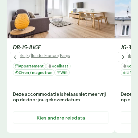
DB-15-JUGE
JG-3-B
Frankrijk
/
Île-de-France
/
Parijs
Frankrijk
Appartement
Koelkast
Koelk
Oven / magnetron
Wifi
Lift
Deze accommodatie is helaas niet meer vrij
Deze ac
op de door jou gekozen datum.
op de d
Kies andere reisdata