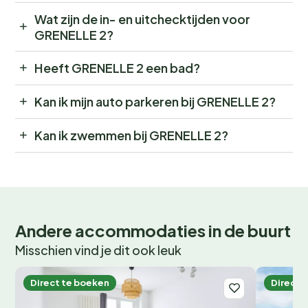
Wat zijn de in- en uitchecktijden voor
GRENELLE 2?
Heeft GRENELLE 2 een bad?
Kan ik mijn auto parkeren bij GRENELLE 2?
Kan ik zwemmen bij GRENELLE 2?
Andere accommodaties in de buurt
Misschien vind je dit ook leuk
Direct te boeken
Direct 