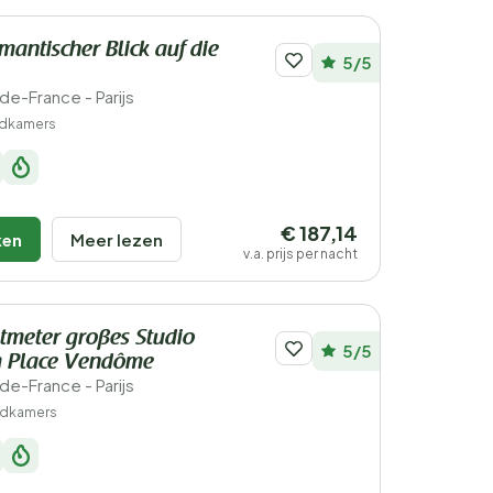
mantischer Blick auf die
5/5
e-de-France - Parijs
adkamers
€ 187,14
ken
Meer lezen
v.a. prijs per nacht
tmeter großes Studio
5/5
 Place Vendôme
e-de-France - Parijs
adkamers