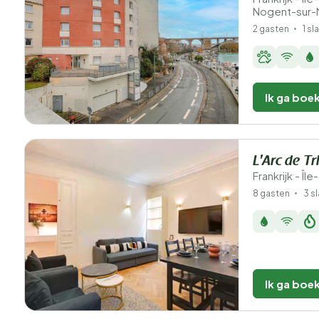
Nogent-sur-
2 gasten
1 s
Ik ga boe
L'Arc de T
Frankrijk - Îl
8 gasten
3 s
Ik ga boe