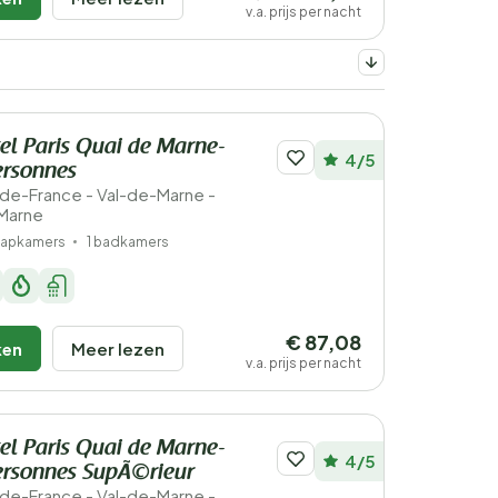
v.a. prijs per nacht
el Paris Quai de Marne-
4/5
ersonnes
le-de-France - Val-de-Marne -
Marne
laapkamers
1 badkamers
€ 87,08
ken
Meer lezen
v.a. prijs per nacht
el Paris Quai de Marne-
4/5
ersonnes SupÃ©rieur
le-de-France - Val-de-Marne -