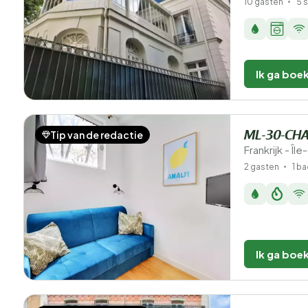
10 gasten
5 
Ik ga boe
Tip van de redactie
ML-30-CH
Frankrijk - Îl
2 gasten
1 b
Ik ga boe