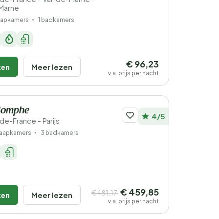
Marne
laapkamers
1 badkamers
€ 96,23
ken
Meer lezen
v.a. prijs per nacht
riomphe
4/5
e-de-France - Parijs
laapkamers
3 badkamers
€ 459,85
€481,17
ken
Meer lezen
v.a. prijs per nacht