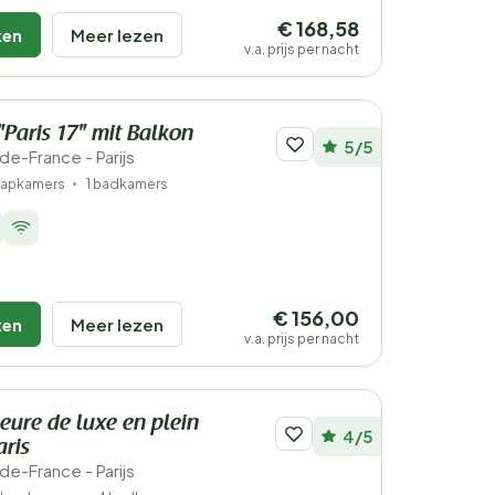
€ 168,58
ken
Meer lezen
v.a. prijs per nacht
aris 17" mit Balkon
5/5
e-de-France - Parijs
laapkamers
1 badkamers
€ 156,00
ken
Meer lezen
v.a. prijs per nacht
ure de luxe en plein
4/5
aris
e-de-France - Parijs