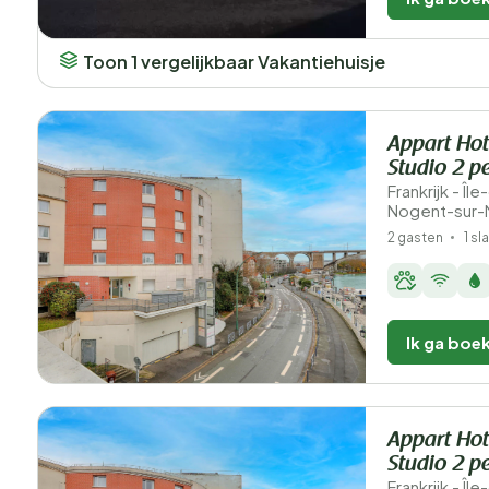
Toon 1 vergelijkbaar Vakantiehuisje
Appart Hot
Studio 2 p
Frankrijk - Î
Nogent-sur-
2 gasten
1 s
Ik ga boe
Appart Hot
Studio 2 p
Frankrijk - Î