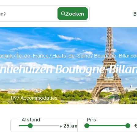
Zoeken
B
en?
ankrijk
/
Île-de-France
/
Hauts-de-Seine
/
Boulogne-Billanco
tiehuizen Boulogne-Billa
1197 Accommodaties
Afstand
Prijs
+ 25 km