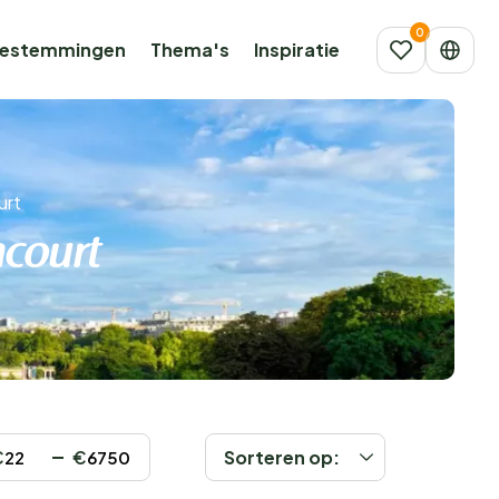
estemmingen
Thema's
Inspiratie
urt
ncourt
€
€
Sorteren op: