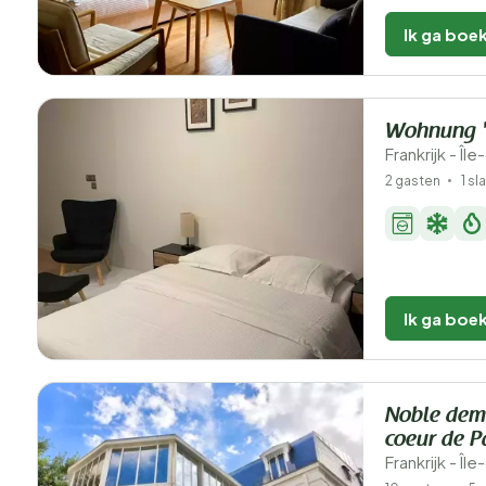
Ik ga boe
Wohnung "P
Frankrijk - Îl
2 gasten
1 s
Ik ga boe
Noble deme
coeur de P
Frankrijk - Îl