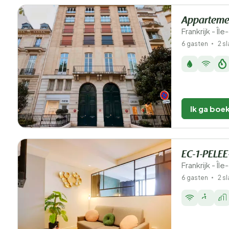
Apparteme
Frankrijk - Îl
6 gasten
2 s
Ik ga boe
EC-1-PELEE
Frankrijk - Îl
6 gasten
2 s