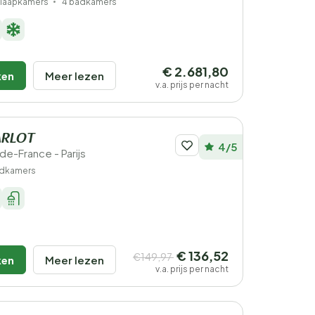
slaapkamers
4 badkamers
€ 2.681,80
ken
Meer lezen
v.a. prijs per nacht
ARLOT
4/5
e-de-France - Parijs
adkamers
€ 136,52
€149,97
ken
Meer lezen
v.a. prijs per nacht