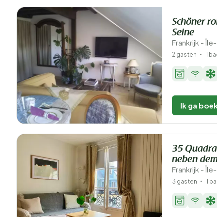
Schöner ro
Seine
Frankrijk - Îl
2 gasten
1 b
Ik ga boe
35 Quadra
neben dem
Frankrijk - Îl
3 gasten
1 b