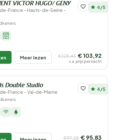
ENT VICTOR HUGO/ GENY
4/5
le-de-France - Hauts-de-Seine -
adkamers
€ 103,92
€128,43
ken
Meer lezen
v.a. prijs per nacht
is Double Studio
4/5
le-de-France - Val-de-Marne
adkamers
€ 95,83
€97,28
ken
Meer lezen