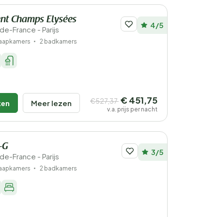
nt Champs Elysées
4/5
e-de-France - Parijs
laapkamers
2 badkamers
€ 451,75
€527,37
ken
Meer lezen
v.a. prijs per nacht
-G
3/5
e-de-France - Parijs
laapkamers
2 badkamers