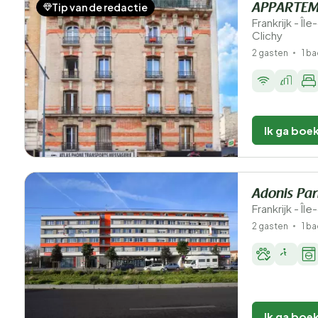
Tip van de redactie
APPARTEM
Frankrijk - Î
Clichy
2 gasten
1 b
Ik ga boe
Adonis Par
Frankrijk - Î
2 gasten
1 b
Ik ga boe