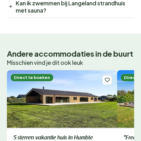
Kan ik zwemmen bij Langeland strandhuis
met sauna?
Andere accommodaties in de buurt
Misschien vind je dit ook leuk
Direct te boeken
Direct 
5 sterren vakantie huis in Humble
"Freder