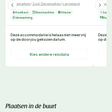
Denemarken
/
Zuid-Denemarken
/
Langeland
Denemar
Koelkast
Wasmachine
Vriezer
Sauna
Verwarming
Barbe
Deze accommodatie is helaas niet meer vrij
Deze ac
op de door jou gekozen datum.
op de d
Kies andere reisdata
Plaatsen in de buurt