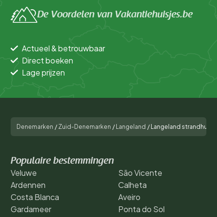
De Voordelen van Vakantiehuisjes.be
Actueel & betrouwbaar
Direct boeken
Lage prijzen
Denemarken
/
Zuid-Denemarken
/
Langeland
/
Langeland strandhuis 
Populaire bestemmingen
Veluwe
São Vicente
Ardennen
Calheta
Costa Blanca
Aveiro
Gardameer
Ponta do Sol