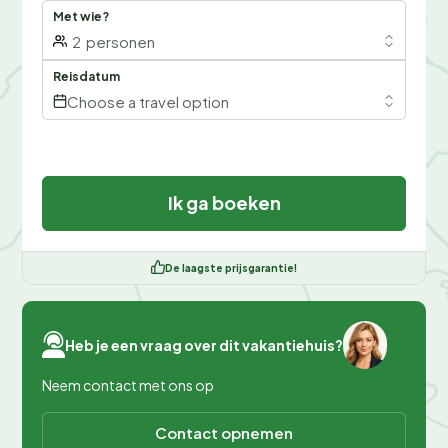
Met wie?
2
personen
Reisdatum
Choose a travel option
Ik ga boeken
De laagste prijsgarantie!
Heb je een vraag over dit vakantiehuis?
Neem contact met ons op
Contact opnemen