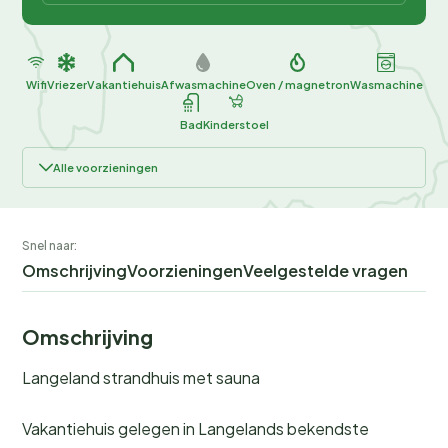
Wifi
Vriezer
Vakantiehuis
Afwasmachine
Oven / magnetron
Wasmachine
Bad
Kinderstoel
Alle voorzieningen
Snel naar:
Omschrijving
Voorzieningen
Veelgestelde vragen
Omschrijving
Langeland strandhuis met sauna
Vakantiehuis gelegen in Langelands bekendste