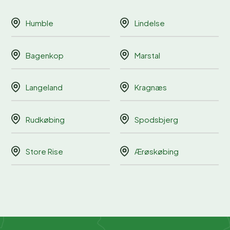
Humble
Lindelse
Bagenkop
Marstal
Langeland
Kragnæs
Rudkøbing
Spodsbjerg
Store Rise
Ærøskøbing