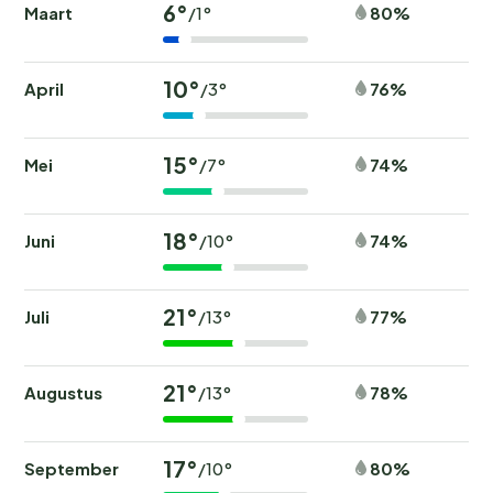
6°
Maart
80%
/1°
10°
April
76%
/3°
15°
Mei
74%
/7°
18°
Juni
74%
/10°
21°
Juli
77%
/13°
21°
Augustus
78%
/13°
17°
September
80%
/10°