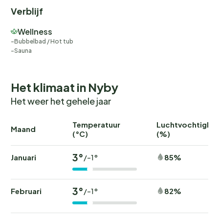
Verblijf
Wellness
Bubbelbad / Hot tub
Sauna
Het klimaat in Nyby
Het weer het gehele jaar
Temperatuur
Luchtvochtighei
Maand
(°C)
(%)
3°
Januari
85%
/-1°
3°
Februari
82%
/-1°