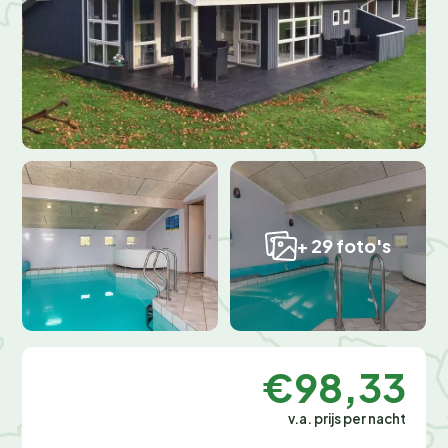
+ 29 foto's
€98,33
v.a. prijs per nacht