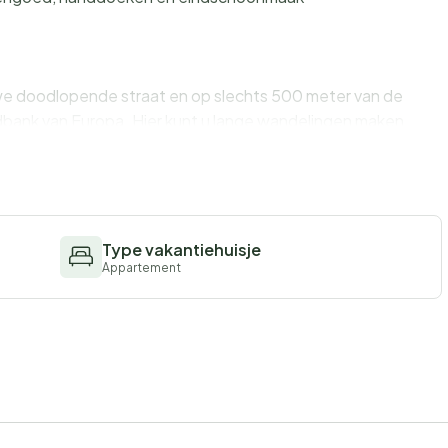
we doodlopende straat en op slechts 500 meter van de
ndbank van Europa. Hier kunt u lange wandelingen maken
vliegeren of wind- en kitesurfen. Talrijke strandstoelen
ts op de paalwoningen direct aan zee zullen u culinair
jzijnde bushalte liggen op loopafstand. 12 km lang en 2 km
r van pijnbomen en kwelders: dat is St. Peter-Ording!
en eigen zwavelbron.
Type vakantiehuisje
Appartement