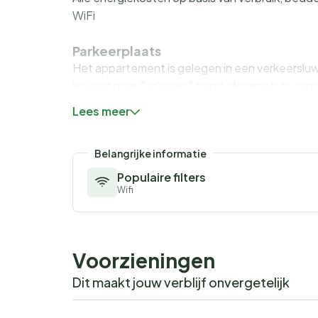
WiFi
Parkeerplaats
Het appartement is gelegen in een verkeerslu
kruising naar Ordinger Strand, de grootste za
langs de waterkant, buggyrijden, strandzeilen, 
Lees meer
nodigen u uit om te ontspannen en de restauran
verwennen. Diverse restaurants en de dichtstbi
Belangrijke informatie
breed fijn zandstrand gecombineerd met de geu
Ervaar de enige badplaats van Duitsland met e
Populaire filters
Wifi
Voorzieningen
Dit maakt jouw verblijf onvergetelijk