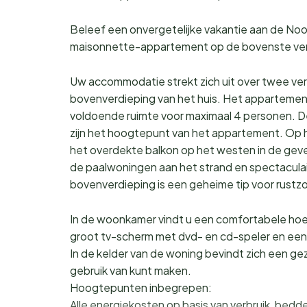
Beleef een onvergetelijke vakantie aan de Noor
maisonnette-appartement op de bovenste verdi
Uw accommodatie strekt zich uit over twee verd
bovenverdieping van het huis. Het appartemen
voldoende ruimte voor maximaal 4 personen. D
zijn het hoogtepunt van het appartement. Op h
het overdekte balkon op het westen in de gev
de paalwoningen aan het strand en spectaculai
bovenverdieping is een geheime tip voor rustz
In de woonkamer vindt u een comfortabele ho
groot tv-scherm met dvd- en cd-speler en een 
In de kelder van de woning bevindt zich een g
gebruik van kunt maken.
Hoogtepunten inbegrepen:
Alle energiekosten op basis van verbruik, b