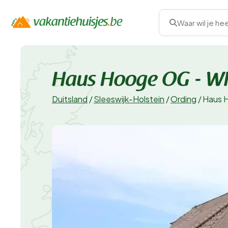
Waar wil je he
Haus Hooge OG - W
Duitsland
/
Sleeswijk-Holstein
/
Ording
/
Haus 