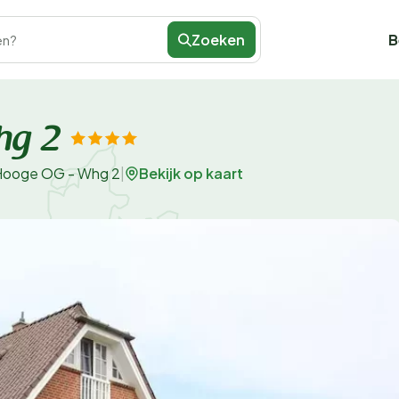
Zoeken
B
en?
hg 2
Bekijk op kaart
Hooge OG - Whg 2
|