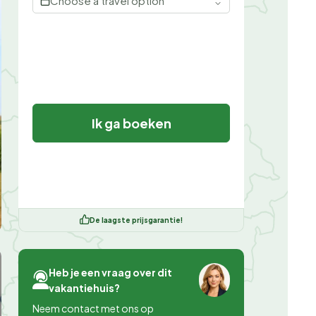
Choose a travel option
Ik ga boeken
De laagste prijsgarantie!
Heb je een vraag over dit
vakantiehuis?
Neem contact met ons op