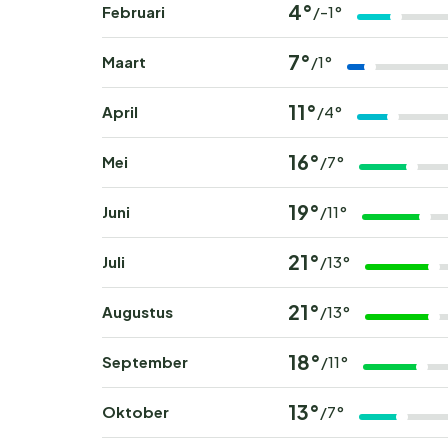
4°
Februari
/-1°
7°
Maart
/1°
11°
April
/4°
16°
Mei
/7°
19°
Juni
/11°
21°
Juli
/13°
21°
Augustus
/13°
18°
September
/11°
13°
Oktober
/7°