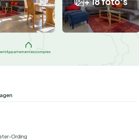
+ 18 foto's
ent
Appartementencomplex
ragen
Peter-Ording