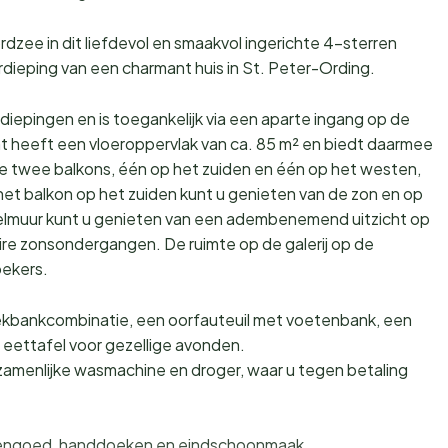
dzee in dit liefdevol en smaakvol ingerichte 4-sterren
eping van een charmant huis in St. Peter-Ording.
iepingen en is toegankelijk via een aparte ingang op de
t heeft een vloeroppervlak van ca. 85 m² en biedt daarmee
e twee balkons, één op het zuiden en één op het westen,
et balkon op het zuiden kunt u genieten van de zon en op
elmuur kunt u genieten van een adembenemend uitzicht op
re zonsondergangen. De ruimte op de galerij op de
oekers.
ekbankcombinatie, een oorfauteuil met voetenbank, een
eettafel voor gezellige avonden.
ezamenlijke wasmachine en droger, waar u tegen betaling
eddengoed, handdoeken en eindschoonmaak