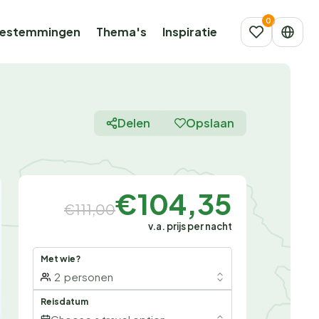
estemmingen
Thema's
Inspiratie
Delen
Opslaan
€104,35
€111,00
v.a. prijs per nacht
Met wie?
2
personen
Reisdatum