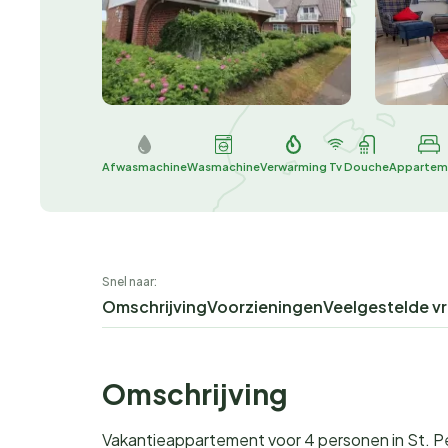
Afwasmachine
Wasmachine
Verwarming
Tv
Douche
Appartem
Snel naar:
Omschrijving
Voorzieningen
Veelgestelde v
Omschrijving
Vakantieappartement voor 4 personen in St. 