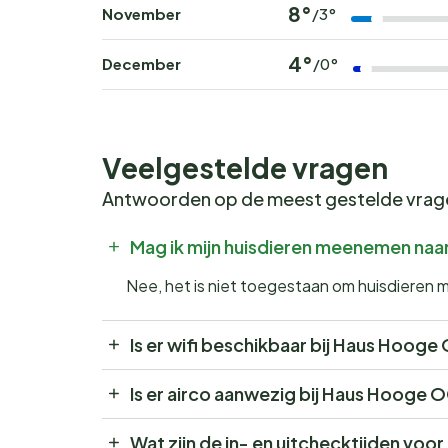
8°
November
/3°
4°
December
/0°
Veelgestelde vragen
Antwoorden op de meest gestelde vra
Mag ik mijn huisdieren meenemen na
Nee, het is niet toegestaan om huisdiere
Is er wifi beschikbaar bij Haus Hoog
Is er airco aanwezig bij Haus Hooge 
Wat zijn de in- en uitchecktijden vo