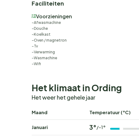
Faciliteiten
Voorzieningen
Afwasmachine
Douche
Koelkast
Oven / magnetron
Tv
Verwarming
Wasmachine
Wifi
Het klimaat in Ording
Het weer het gehele jaar
Maand
Temperatuur (°C)
3°
Januari
/-1°