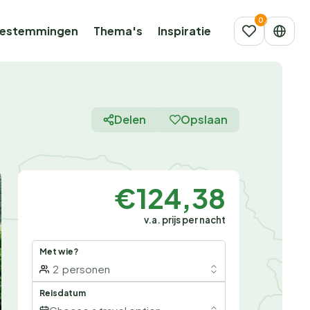
estemmingen
Thema's
Inspiratie
Delen
Opslaan
€124,38
v.a. prijs per nacht
Met wie?
2
personen
Reisdatum