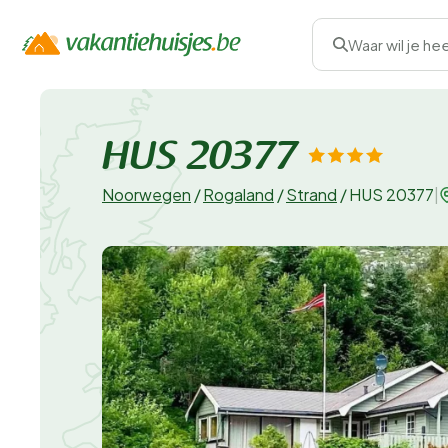
Waar wil je he
HUS 20377
Noorwegen
/
Rogaland
/
Strand
/
HUS 20377
|