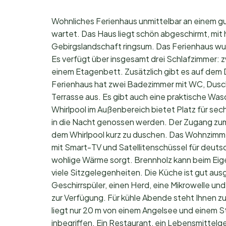
Wohnliches Ferienhaus unmittelbar an einem g
wartet. Das Haus liegt schön abgeschirmt, mit 
Gebirgslandschaft ringsum. Das Ferienhaus wurd
Es verfügt über insgesamt drei Schlafzimmer: z
einem Etagenbett. Zusätzlich gibt es auf dem
Ferienhaus hat zwei Badezimmer mit WC, Dus
Terrasse aus. Es gibt auch eine praktische W
Whirlpool im Außenbereich bietet Platz für se
in die Nacht genossen werden. Der Zugang zum
dem Whirlpool kurz zu duschen. Das Wohnzimmer
mit Smart-TV und Satellitenschüssel für deuts
wohlige Wärme sorgt. Brennholz kann beim Ei
viele Sitzgelegenheiten. Die Küche ist gut au
Geschirrspüler, einen Herd, eine Mikrowelle und
zur Verfügung. Für kühle Abende steht Ihnen 
liegt nur 20 m von einem Angelsee und einem St
inbegriffen. Ein Restaurant, ein Lebensmittelg