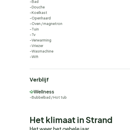
Bad
Douche
Koelkast
Openhaard
Oven / magnetron
Tuin
Tv
Verwarming
Vriezer
Wasmachine
Wifi
Verblijf
Wellness
Bubbelbad / Hot tub
Het klimaat in Strand
Het weer het gehele jaar