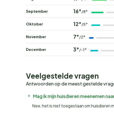
16°
September
/8°
12°
Oktober
/5°
7°
November
/2°
3°
December
/-1°
Veelgestelde vragen
Antwoorden op de meest gestelde vra
Mag ik mijn huisdieren meenemen na
Nee, het is niet toegestaan om huisdieren