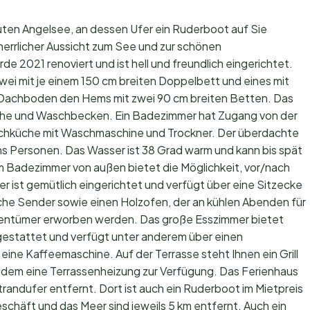
uten Angelsee, an dessen Ufer ein Ruderboot auf Sie
herrlicher Aussicht zum See und zur schönen
e 2021 renoviert und ist hell und freundlich eingerichtet.
wei mit je einem 150 cm breiten Doppelbett und eines mit
 Dachboden den Hems mit zwei 90 cm breiten Betten. Das
che und Waschbecken. Ein Badezimmer hat Zugang von der
aschküche mit Waschmaschine und Trockner. Der überdachte
chs Personen. Das Wasser ist 38 Grad warm und kann bis spät
 Badezimmer von außen bietet die Möglichkeit, vor/nach
 ist gemütlich eingerichtet und verfügt über eine Sitzecke
che Sender sowie einen Holzofen, der an kühlen Abenden für
gentümer erworben werden. Das große Esszimmer bietet
sgestattet und verfügt unter anderem über einen
 eine Kaffeemaschine. Auf der Terrasse steht Ihnen ein Grill
zudem eine Terrassenheizung zur Verfügung. Das Ferienhaus
randufer entfernt. Dort ist auch ein Ruderboot im Mietpreis
eschäft und das Meer sind jeweils 5 km entfernt. Auch ein