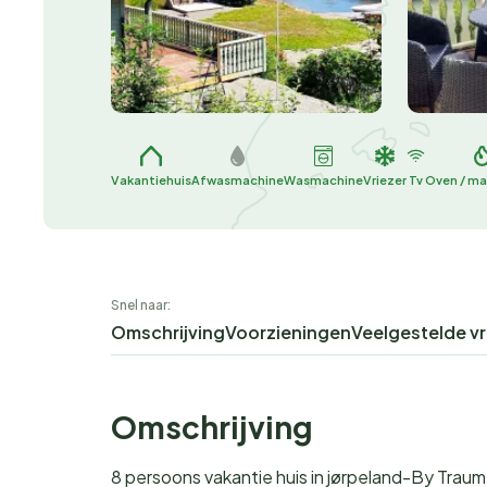
Vakantiehuis
Afwasmachine
Wasmachine
Vriezer
Tv
Oven / m
Snel naar:
Omschrijving
Voorzieningen
Veelgestelde v
Omschrijving
8 persoons vakantie huis in jørpeland-By Traum