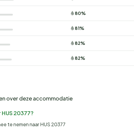
80%
81%
82%
82%
gen over deze accommodatie
ar HUS 20377?
 mee te nemen naar HUS 20377