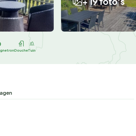
+ 19 foto's
agnetron
Douche
Tuin
ragen