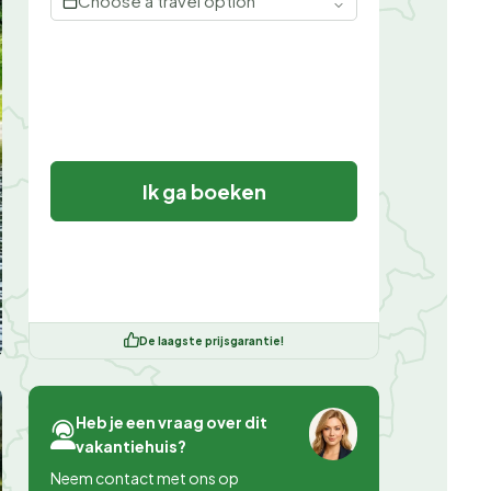
Choose a travel option
Ik ga boeken
De laagste prijsgarantie!
Heb je een vraag over dit
vakantiehuis?
Neem contact met ons op