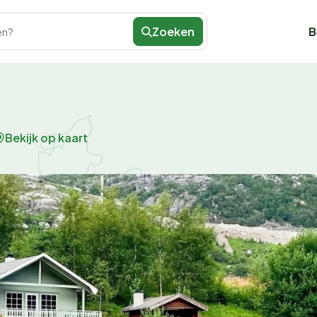
Zoeken
B
en?
Bekijk op kaart