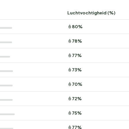
Luchtvochtigheid (%)
80%
78%
77%
73%
70%
72%
75%
77%