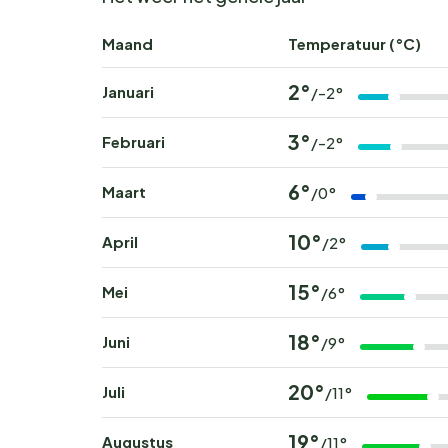
Maand
Temperatuur (°C)
2°
Januari
/-2°
3°
Februari
/-2°
6°
Maart
/0°
10°
April
/2°
15°
Mei
/6°
18°
Juni
/9°
20°
Juli
/11°
19°
Augustus
/11°