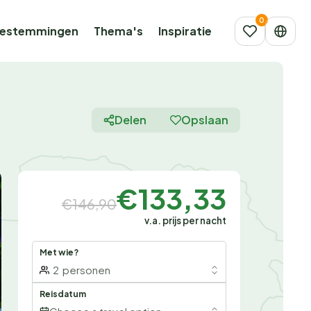
estemmingen
Thema's
Inspiratie
Delen
Opslaan
€133,33
€146,90
v.a. prijs per nacht
Met wie?
2
personen
Reisdatum