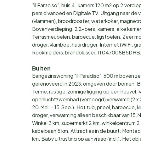
"Il Paradiso", huis 4-kamers 120 m2 op 2 verd
pers divanbed en Digitale TV. Uitgang naar de
(vlammen), broodrooster, waterkoker, magnetr
Bovenverdieping: 2 2-pers. kamers, elke kamer
Terrasmeubelen, barbecue, ligstoelen. Zeer mo
droger, klamboe, haardroger. Internet (WiFi, gra
Rookmelders, brandblusser. IT047008B5DH
Buiten
Eengezinswoning "Il Paradiso", 600 m boven zee
gerenoveerd in 2023, omgeven door bomen. Bui
Terme, rustige, zonnige ligging op een heuvel. 
openluchtzwembad (verhoogd) verwarmd (2 x 2
20.Mei. - 15.Sep.). Hot tub, prieel, barbecue, k
droger, verwarming alleen beschikbaar van 15.Nov
Winkel 2 km, supermarkt 2 km, winkelcentrum 2
kabelbaan 5 km. Attracties in de buurt: Monteca
km. Baby uitrusting op aanvraag (incl.). Het ob