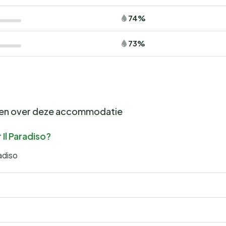
74%
73%
gen over deze accommodatie
Il Paradiso?
adiso