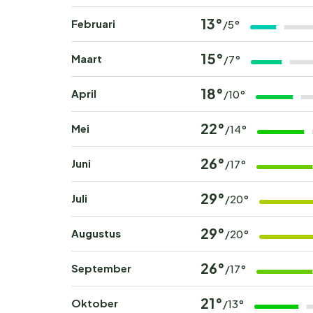
13°
Februari
/5°
15°
Maart
/7°
18°
April
/10°
22°
Mei
/14°
26°
Juni
/17°
29°
Juli
/20°
29°
Augustus
/20°
26°
September
/17°
21°
Oktober
/13°