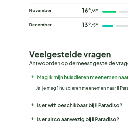
16°
November
/8°
13°
December
/5°
Veelgestelde vragen
Antwoorden op de meest gestelde vra
Mag ik mijn huisdieren meenemen naar 
Ja, je mag 1 huisdieren meenemen naar Il Par
Is er wifi beschikbaar bij Il Paradiso?
Is er airco aanwezig bij Il Paradiso?