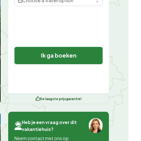
Choose a travel option
Ik ga boeken
De laagste prijsgarantie!
Heb je een vraag over dit
vakantiehuis?
Neem contact met ons op