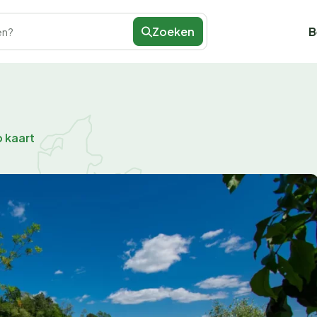
Zoeken
B
en?
p kaart