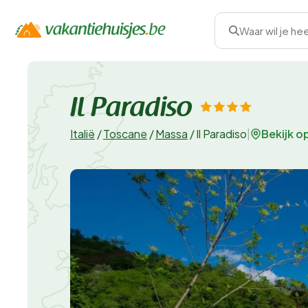
Waar wil je he
Il Paradiso
Bekijk o
Italië
/
Toscane
/
Massa
/
Il Paradiso
|