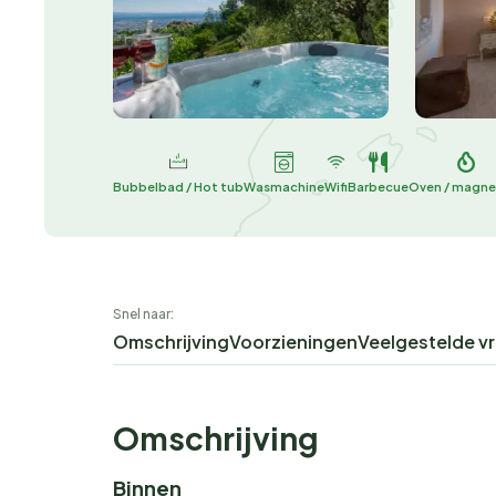
Bubbelbad / Hot tub
Wasmachine
Wifi
Barbecue
Oven / magne
Snel naar:
Omschrijving
Voorzieningen
Veelgestelde v
Omschrijving
Binnen