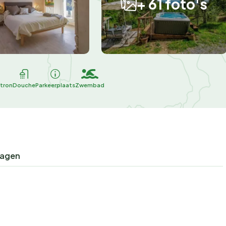
+ 61 foto's
tron
Douche
Parkeerplaats
Zwembad
ragen