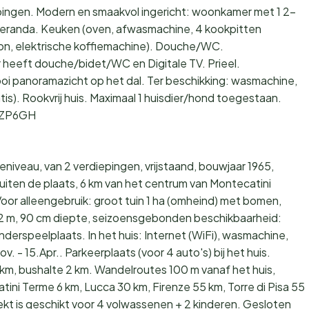
iepingen. Modern en smaakvol ingericht: woonkamer met 1 2-
 veranda. Keuken (oven, afwasmachine, 4 kookpitten
on, elektrische koffiemachine). Douche/WC.
 heeft douche/bidet/WC en Digitale TV. Prieel.
oi panoramazicht op het dal. Ter beschikking: wasmachine,
tis). Rookvrij huis. Maximaal 1 huisdier/hond toegestaan.
BZP6GH
niveau, van 2 verdiepingen, vrijstaand, bouwjaar 1965,
ten de plaats, 6 km van het centrum van Montecatini
Voor alleengebruik: groot tuin 1 ha (omheind) met bomen,
 m, 90 cm diepte, seizoensgebonden beschikbaarheid:
inderspeelplaats. In het huis: Internet (WiFi), wasmachine,
. - 15.Apr.. Parkeerplaats (voor 4 auto's) bij het huis.
 km, bushalte 2 km. Wandelroutes 100 m vanaf het huis,
tini Terme 6 km, Lucca 30 km, Firenze 55 km, Torre di Pisa 55
jekt is geschikt voor 4 volwassenen + 2 kinderen. Gesloten