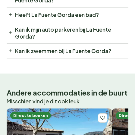
Fuente Gorda?
Heeft La Fuente Gorda een bad?
Kan ik mijn auto parkeren bij La Fuente
Gorda?
Kan ik zwemmen bij La Fuente Gorda?
Andere accommodaties in de buurt
Misschien vind je dit ook leuk
Direct te boeken
Direct 