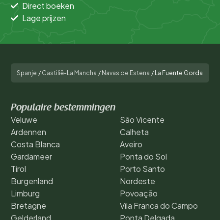
Direct boeken
Lage prijzen
Spanje
/
Castilië-La Mancha
/
Navas de Estena
/
La Fuente Gorda
Populaire bestemmingen
Veluwe
São Vicente
Ardennen
Calheta
Costa Blanca
Aveiro
Gardameer
Ponta do Sol
Tirol
Porto Santo
Burgenland
Nordeste
Limburg
Povoação
Bretagne
Vila Franca do Campo
Gelderland
Ponta Delgada