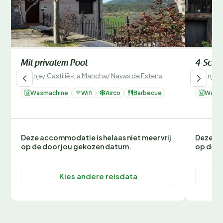
Mit privatem Pool
4-Schl
Spanje
/
Castilië-La Mancha
/
Navas de Estena
Spanje
/
Wasmachine
Wifi
Airco
Barbecue
Wasm
Deze accommodatie is helaas niet meer vrij
Deze ac
op de door jou gekozen datum.
op de d
Kies andere reisdata