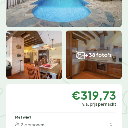
+ 38 foto's
€319,73
v.a. prijs per nacht
Met wie?
2
personen