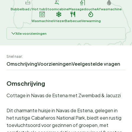
Bubbelbad / Hot tub
Stoomcabine
Massagedouche
Afwasmachine
Wasmachine
Vriezer
Barbecue
Verwarming
Alle voorzieningen
Snel naar:
Omschrijving
Voorzieningen
Veelgestelde vragen
Omschrijving
Cottage in Navas de Estena met Zwembad & Jacuzzi
Dit charmante huisje in Navas de Estena, gelegen in
het rustige Cabañeros National Park, biedt een rustig
toevluchtsoord voor gezinnen of groepen, met