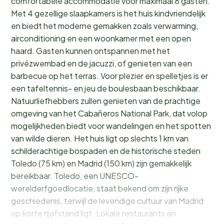
comfortabele accommodatie voor maximaal 8 gasten.
Met 4 gezellige slaapkamers is het huis kindvriendelijk
en biedt het moderne gemakken zoals verwarming,
airconditioning en een woonkamer met een open
haard. Gasten kunnen ontspannen met het
privézwembad en de jacuzzi, of genieten van een
barbecue op het terras. Voor plezier en spelletjes is er
een tafeltennis- en jeu de boulesbaan beschikbaar.
Natuurliefhebbers zullen genieten van de prachtige
omgeving van het Cabañeros National Park, dat volop
mogelijkheden biedt voor wandelingen en het spotten
van wilde dieren. Het huis ligt op slechts 1 km van
schilderachtige bospaden en de historische steden
Toledo (75 km) en Madrid (150 km) zijn gemakkelijk
bereikbaar. Toledo, een UNESCO-
werelderfgoedlocatie, staat bekend om zijn rijke
geschiedenis, terwijl de levendige cultuur van Madrid
op korte rijafstand ligt. Lokale restaurants en