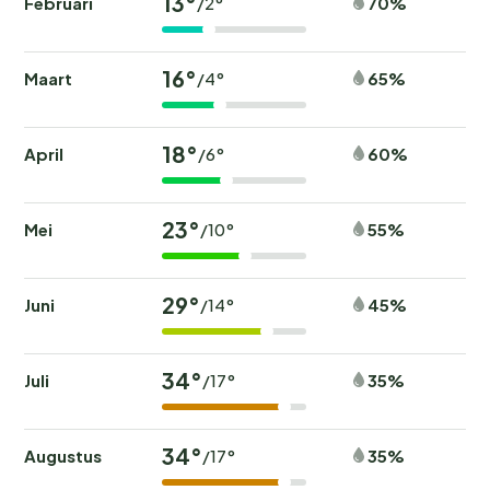
13°
Februari
70%
/2°
16°
Maart
65%
/4°
18°
April
60%
/6°
23°
Mei
55%
/10°
29°
Juni
45%
/14°
34°
Juli
35%
/17°
34°
Augustus
35%
/17°