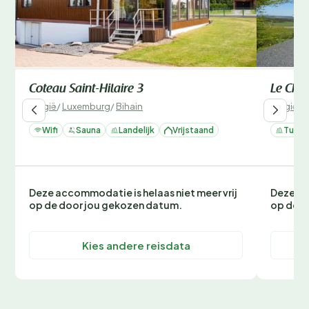
Coteau Saint-Hilaire 3
Le Chal
België
/
Luxemburg
/
Bihain
België
/
L
Wifi
Sauna
Landelijk
Vrijstaand
Tuin
Deze accommodatie is helaas niet meer vrij
Deze ac
op de door jou gekozen datum.
op de d
Kies andere reisdata