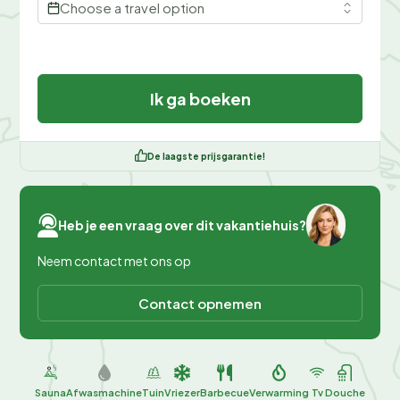
Choose a travel option
Ik ga boeken
De laagste prijsgarantie!
Heb je een vraag over dit vakantiehuis?
Neem contact met ons op
Contact opnemen
Sauna
Afwasmachine
Tuin
Vriezer
Barbecue
Verwarming
Tv
Douche