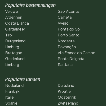
Populaire bestemmingen
Veluwe
São Vicente
Ardennen
Calheta
Costa Blanca
Aveiro
Gardameer
Ponta do Sol
Tirol
Porto Santo
Burgenland
Nordeste
Limburg
Povoação
Bretagne
Vila Franca do Campo
Gelderland
Ponta Delgada
Limburg
Santana
Populaire landen
Nederland
Duitsland
Frankrijk
Kroatië
Italië
Oostenrijk
Spanje
Zwitserland