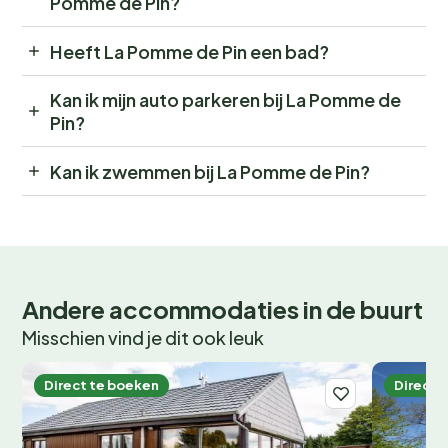
Pomme de Pin?
Heeft La Pomme de Pin een bad?
Kan ik mijn auto parkeren bij La Pomme de
Pin?
Kan ik zwemmen bij La Pomme de Pin?
Andere accommodaties in de buurt
Misschien vind je dit ook leuk
Direct te boeken
Direct 