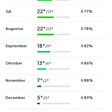
22°
Juli
77%
/12°
22°
Augustus
78%
/12°
18°
September
82%
/9°
13°
Oktober
86%
/6°
7°
November
88%
/2°
5°
December
89%
/0°