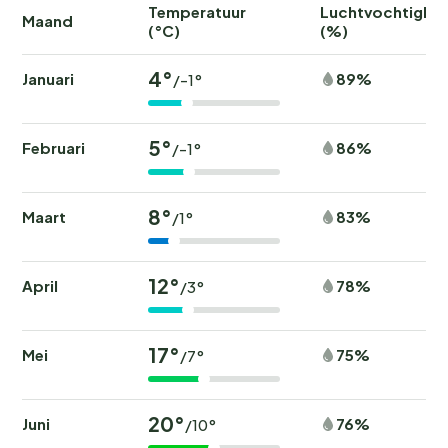
Temperatuur
Luchtvochtighei
Maand
(°C)
(%)
4°
Januari
89%
/-1°
5°
Februari
86%
/-1°
8°
Maart
83%
/1°
12°
April
78%
/3°
17°
Mei
75%
/7°
20°
Juni
76%
/10°