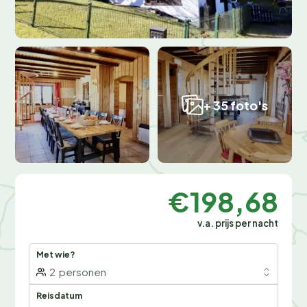
+ 35 foto's
€198,68
v.a. prijs per nacht
Met wie?
2
personen
Reisdatum