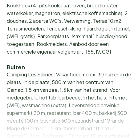
Kookhoek (4-pits kookplaat, oven, broodrooster,
waterkoker, magnetron, elektrische koffiemachine). 2
douches, 2 aparte WC's. Verwarming. Terras 10 m2.
Terrasmeubelen. Ter beschikking: haardroger. Internet
(WiFi, gratis). Parkeerplaats. Maximaal 1 huisdier/hond
toegestaan. Rookmelders. Aanbod door een
commerciële eigenaar volgens art. 155, IV, CGI
Buiten
Camping Les Salines: Vakantiecomplex. 30 huizen in de
plaats. In de plaats, 500 m van het centrum van
Carnac, 1.5 km van zee, 1.5 km van het strand. Voor
medegebruik: hot tub, barbecue. In het huis: Internet
(WiFi), wasmachine (extra). Levensmiddelenwinkel,
supermarkt 20 m, restaurant, bar 400 m, bakkerij 500
m, café 100 m, bushalte 600 m, zandstrand "Grande
Plage de Carnac" 1.5 km, thermaalbad "Thalazur
Carnac" 1.2 km. Golfterrein (18 holes) 15 km, surfschool