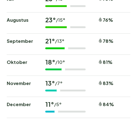
23°
Augustus
76%
/15°
21°
September
78%
/13°
18°
Oktober
81%
/10°
13°
November
83%
/7°
11°
December
84%
/5°