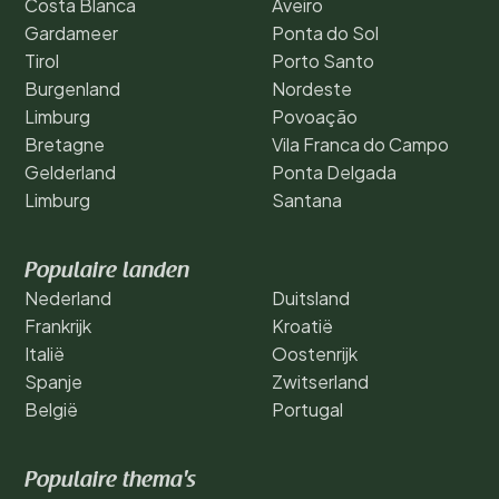
Costa Blanca
Aveiro
Gardameer
Ponta do Sol
Tirol
Porto Santo
Burgenland
Nordeste
Limburg
Povoação
Bretagne
Vila Franca do Campo
Gelderland
Ponta Delgada
Limburg
Santana
Populaire landen
Nederland
Duitsland
Frankrijk
Kroatië
Italië
Oostenrijk
Spanje
Zwitserland
België
Portugal
Populaire thema's