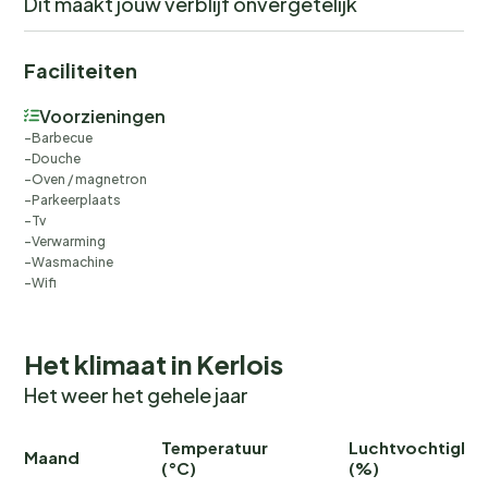
Dit maakt jouw verblijf onvergetelijk
Faciliteiten
Voorzieningen
Barbecue
Douche
Oven / magnetron
Parkeerplaats
Tv
Verwarming
Wasmachine
Wifi
Het klimaat in Kerlois
Het weer het gehele jaar
Temperatuur
Luchtvochtighei
Maand
(°C)
(%)