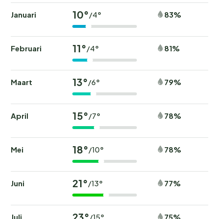
10°
Januari
83%
/4°
11°
Februari
81%
/4°
13°
Maart
79%
/6°
15°
April
78%
/7°
18°
Mei
78%
/10°
21°
Juni
77%
/13°
23°
Juli
75%
/15°