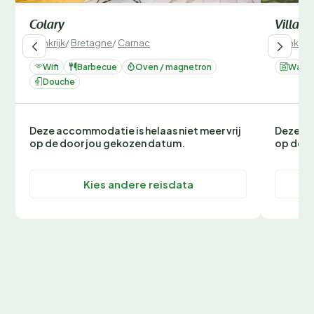
Colary
Villa O
Frankrijk
/
Bretagne
/
Carnac
Frankrijk
Wifi
Barbecue
Oven / magnetron
Wasm
Douche
Deze accommodatie is helaas niet meer vrij
Deze ac
op de door jou gekozen datum.
op de d
Kies andere reisdata