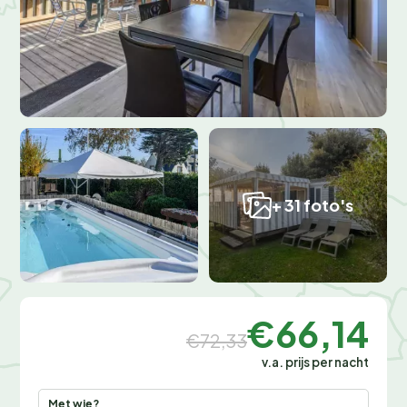
+ 31 foto's
€66,14
€72,33
v.a. prijs per nacht
Met wie?