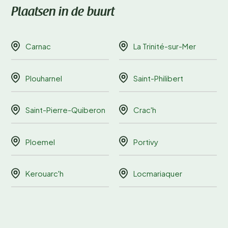
Plaatsen in de buurt
Carnac
La Trinité-sur-Mer
Plouharnel
Saint-Philibert
Saint-Pierre-Quiberon
Crac'h
Ploemel
Portivy
Kerouarc'h
Locmariaquer