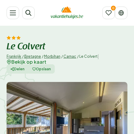
Le Colvert
|
Frankrijk
/
Bretagne
/
Morbihan
/
Carnac
/
Le Colvert
Bekijk op kaart
Delen
Opslaan