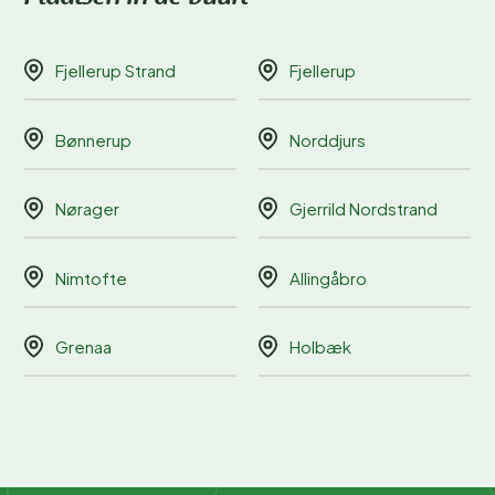
Fjellerup Strand
Fjellerup
Bønnerup
Norddjurs
Nørager
Gjerrild Nordstrand
Nimtofte
Allingåbro
Grenaa
Holbæk