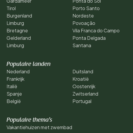
Gardameer
Ponta do Sol
Tirol
Porto Santo
Burgenland
Nordeste
Limburg
Povoação
Bretagne
Vila Franca do Campo
Gelderland
Ponta Delgada
Limburg
Santana
Populaire landen
Nederland
Duitsland
Frankrijk
Kroatië
Italië
Oostenrijk
Spanje
Zwitserland
België
Portugal
Populaire thema's
Vakantiehuizen met zwembad