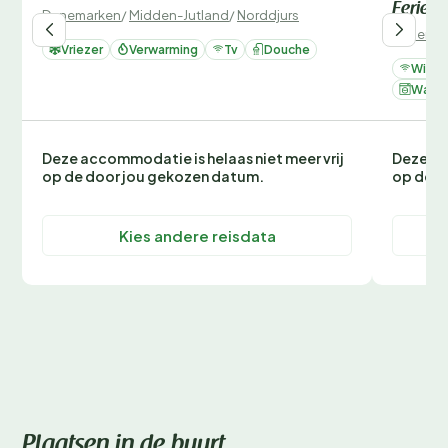
Ferien
Denemarken
/
Midden-Jutland
/
Norddjurs
Denemar
Vriezer
Verwarming
Tv
Douche
Wifi
Wasm
Deze accommodatie is helaas niet meer vrij
Deze ac
op de door jou gekozen datum.
op de d
Kies andere reisdata
Plaatsen in de buurt