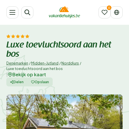
Luxe toevluchtsoord aan het
bos
Denemarken
/
Midden-Jutland
/
Norddjurs
/
Luxe toevluchtsoord aan het bos
Bekijk op kaart
|
Delen
Opslaan