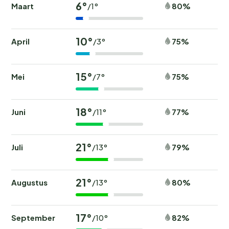
6°
Maart
80%
/1°
10°
April
75%
/3°
15°
Mei
75%
/7°
18°
Juni
77%
/11°
21°
Juli
79%
/13°
21°
Augustus
80%
/13°
17°
September
82%
/10°