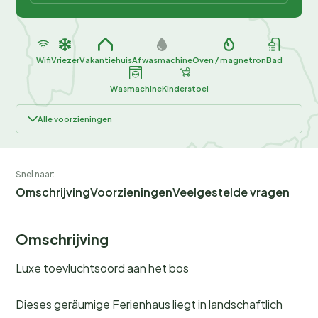
Wifi
Vriezer
Vakantiehuis
Afwasmachine
Oven / magnetron
Bad
Wasmachine
Kinderstoel
Alle voorzieningen
Snel naar:
Omschrijving
Voorzieningen
Veelgestelde vragen
Omschrijving
Luxe toevluchtsoord aan het bos
Dieses geräumige Ferienhaus liegt in landschaftlich