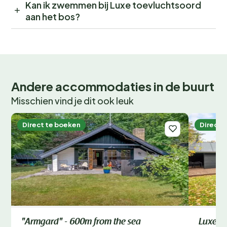
Kan ik zwemmen bij Luxe toevluchtsoord
aan het bos?
Andere accommodaties in de buurt
Misschien vind je dit ook leuk
Direct te boeken
Direct 
"Armgard" - 600m from the sea
Luxe st