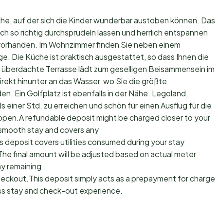
che, auf der sich die Kinder wunderbar austoben können. Das
ich so richtig durchsprudeln lassen und herrlich entspannen
 vorhanden. Im Wohnzimmer finden Sie neben einem
. Die Küche ist praktisch ausgestattet, so dass Ihnen die
e, überdachte Terrasse lädt zum geselligen Beisammensein im
direkt hinunter an das Wasser, wo Sie die größte
n. Ein Golfplatz ist ebenfalls in der Nähe. Legoland,
s einer Std. zu erreichen und schön für einen Ausflug für die
ppen.A refundable deposit might be charged closer to your
 smooth stay and covers any
s deposit covers utilities consumed during your stay
The final amount will be adjusted based on actual meter
ny remaining
checkout.This deposit simply acts as a prepayment for charges
ss stay and check-out experience.