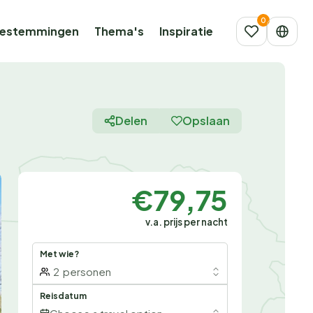
estemmingen
Thema's
Inspiratie
Delen
Opslaan
€79,75
v.a. prijs per nacht
Met wie?
2
personen
Reisdatum