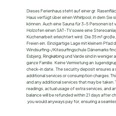
Dieses Ferienhaus steht auf einer gr. Rasenflä
Haus verfügt über einen Whirlpool, in dem Sie s
können. Auch eine Sauna für 3-5 Personen ist
Holzofen einen SAT-TV sowie eine Stereoanlage
Küchenarbeit erleichtert wird. Die 35 m² groß
Freien ein. Einzigartige Lage mit kleinem Pfad 
Windsurfing-/Kitesurfingschule Dänemarks finde
Esbjerg, Ringkøbing und Varde sind in weniger al
ganze Familie. Keine Vermietung an Jugendgru
check-in date. The security deposit ensures a
additional services or consumption charges.Thi
and any additional services that may be taken.
readings, actual usage of extra services, and a
balance will be refunded within 21 days after 
you would anyways pay for, ensuring a seamle