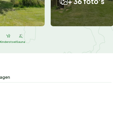
+ 36 foto's
Kinderstoel
Sauna
ragen