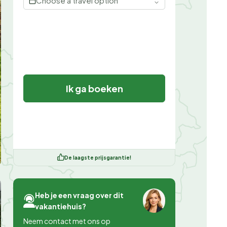
Choose a travel option
Ik ga boeken
De laagste prijsgarantie!
Heb je een vraag over dit
vakantiehuis?
Neem contact met ons op