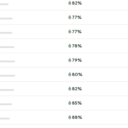
82%
77%
77%
78%
79%
80%
82%
85%
88%