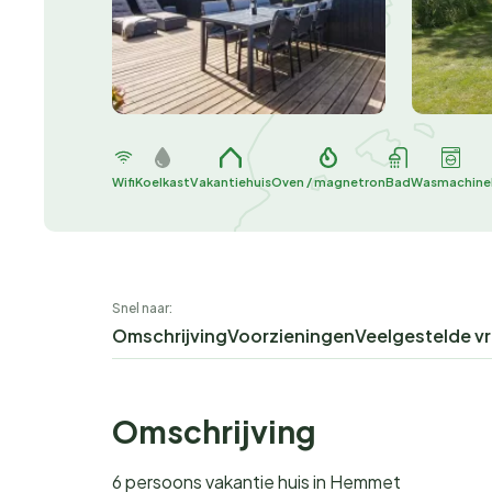
Wifi
Koelkast
Vakantiehuis
Oven / magnetron
Bad
Wasmachine
Snel naar:
Omschrijving
Voorzieningen
Veelgestelde v
Omschrijving
6 persoons vakantie huis in Hemmet