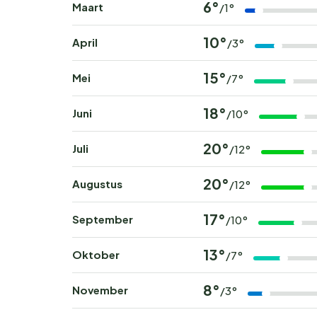
6°
Maart
/1°
10°
April
/3°
15°
Mei
/7°
18°
Juni
/10°
20°
Juli
/12°
20°
Augustus
/12°
17°
September
/10°
13°
Oktober
/7°
8°
November
/3°