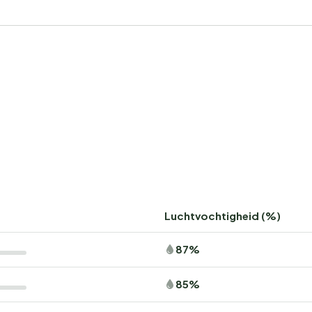
Luchtvochtigheid (%)
87%
85%