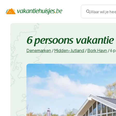
Waar wil je he
6 persoons vakantie
Denemarken
/
Midden-Jutland
/
Bork Havn
/
6 