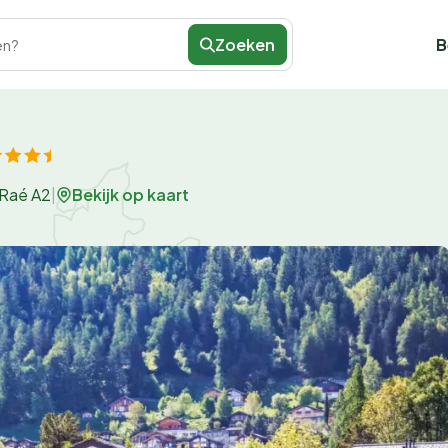
Zoeken
B
en?
Bekijk op kaart
 Raé A2
|