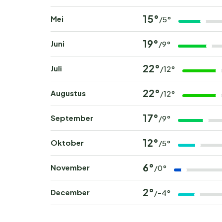
15°
Mei
/5°
19°
Juni
/9°
22°
Juli
/12°
22°
Augustus
/12°
17°
September
/9°
12°
Oktober
/5°
6°
November
/0°
2°
December
/-4°