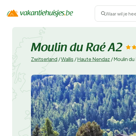
Waar wil je he
Moulin du Raé A2
Zwitserland
/
Wallis
/
Haute Nendaz
/
Moulin du