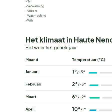
Tv
Verwarming
Vriezer
Wasmachine
Wifi
Het klimaat in Haute Nen
Het weer het gehele jaar
Maand
Temperatuur (°C)
1°
Januari
/-5°
2°
Februari
/-5°
6°
Maart
/-2°
10°
April
/1°