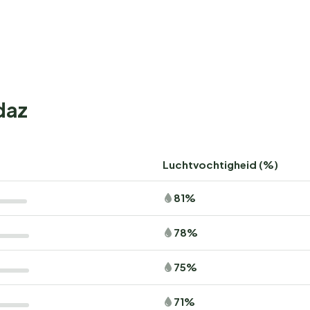
daz
Luchtvochtigheid (%)
81%
78%
75%
71%