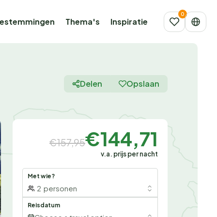
estemmingen
Thema's
Inspiratie
Delen
Opslaan
€144,71
€157,95
v.a. prijs per nacht
Met wie?
2
personen
Reisdatum