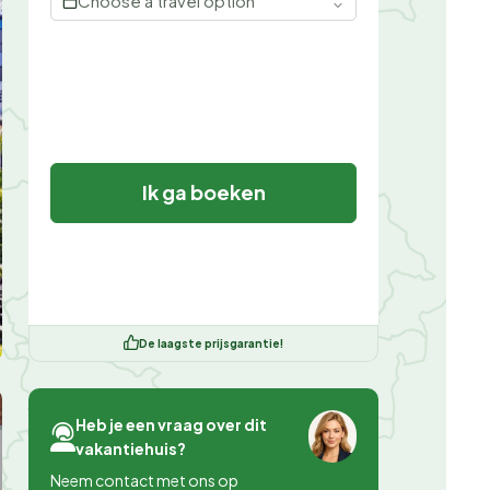
Choose a travel option
Ik ga boeken
De laagste prijsgarantie!
Heb je een vraag over dit
vakantiehuis?
Neem contact met ons op