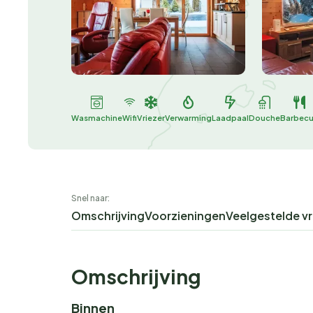
Wasmachine
Wifi
Vriezer
Verwarming
Laadpaal
Douche
Barbec
Snel naar:
Omschrijving
Voorzieningen
Veelgestelde v
Omschrijving
Binnen