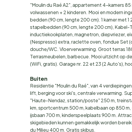
"Moulin du Raé A2", appartement 4-kamers 85 m
volwassenen + 2 kinderen. Mooi en modern ing
bedden (90 cm, lengte 200 cm). 1 kamer met 1 2
stapelbedden (90 cm, lengte 200 cm), Kabel-
inductiekookplaten, magnetron, diepvriezer, el
(Nespresso) extra, raclette oven, fondue Set (
douche/WC. Vloerverwarming. Groot terras 18
Terrasmeubelen, barbecue. Mooi uitzicht op de
(WiFi, gratis). Garage nr. 22 et 23 (2 Auto's),
Buiten
Residentie "Moulin du Raé", van 4 verdiepingen, 
lift, berging voor ski's, centrale verwarming. S
"Haute-Nendaz, station/poste" 250 m, treinsta
km, sportcentrum 500 m, kabelbaan op 850 m, 
ijsbaan 700 m, kinderspeelplaats 900 m. Attra
skigebieden kunnen gemakkelijk worden bereik
du Milieu 400 m. Gratis skibus.