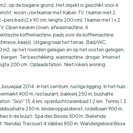
2, op de begane grond. Het objekt is geschikt voor 4
ericht: woon-/eetkamer met Kabel-TV. 1 kamer met 2
-pers bed (2 x 90 cm, lengte 200 cm). 1 kamer met 1 x 2
TV. Open keuken (oven, afwasmachine, 4
ektrische koffiemachine, pads voor de koffiemachine
chinese, kaas)). Uitgang naar het terras. Bad/WC,
0 m2, op het noorden gelegen en op het oosten gelegen.
 bergen. Ter beschikking: wasmachine, droger. Internet
 hoogte 200 cm. Oplaadstation. Niet rokers woning.
bouwjaar 2014. In het centrum, rustige ligging. In het huis:
upermarkt 400 m, restaurant, bakkerij 250 m, bushalte
tion "Sion" 15.4 km, openluchtzwembad 1.2 km. Tennis 1.2
skibushalte 250 m, kinderoppasdienst, rodelbaan 900 m,
cties in de buurt: Spa des Bisses 500 m. Bekende
t: Nendaz Tracouet 4 Vallées 850 m. Wandelgebied Bisse