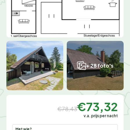
+ 28 foto's
€73,32
€78,43
v.a. prijs per nacht
Met wie?