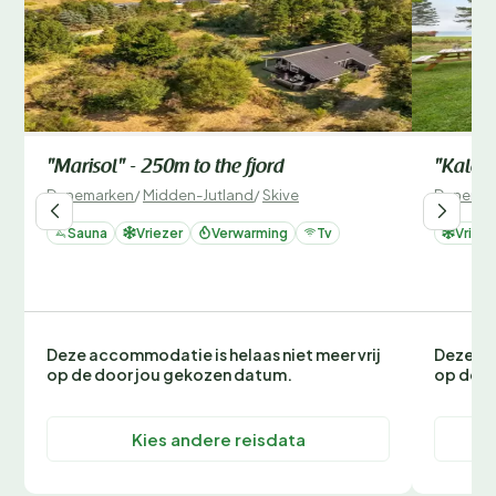
"Marisol" - 250m to the fjord
"Kaleva
Denemarken
/
Midden-Jutland
/
Skive
Denemar
Sauna
Vriezer
Verwarming
Tv
Vrieze
Deze accommodatie is helaas niet meer vrij
Deze ac
op de door jou gekozen datum.
op de d
Kies andere reisdata