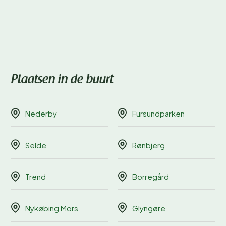
Plaatsen in de buurt
Nederby
Fursundparken
Selde
Rønbjerg
Trend
Borregård
Nykøbing Mors
Glyngøre