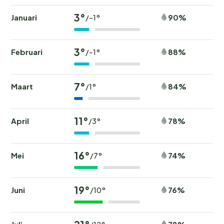
3°
Januari
90%
/-1°
3°
Februari
88%
/-1°
7°
Maart
84%
/1°
11°
April
78%
/3°
16°
Mei
74%
/7°
19°
Juni
76%
/10°