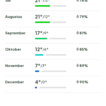
21°
Juli
78%
/12°
21°
Augustus
79%
/12°
17°
September
81%
/9°
12°
Oktober
85%
/6°
7°
November
89%
/3°
4°
December
90%
/0°