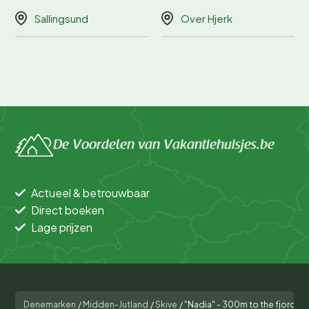
Sallingsund
Over Hjerk
De Voordelen van Vakantiehuisjes.be
Actueel & betrouwbaar
Direct boeken
Lage prijzen
Denemarken
/
Midden-Jutland
/
Skive
/
"Nadia" - 300m to the fjord