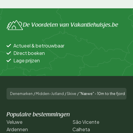
De Voordelen van Vakantiehuisjes.be
Actueel & betrouwbaar
Direct boeken
Lage prijzen
Denemarken
/
Midden-Jutland
/
Skive
/
"Næwe" - 10m to the fjord
Populaire bestemmingen
Veluwe
São Vicente
Ardennen
Calheta