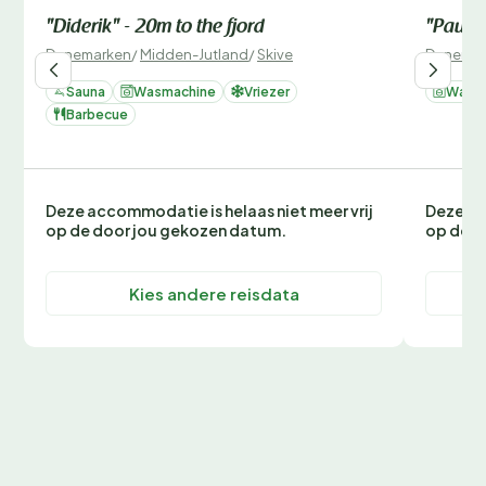
"Diderik" - 20m to the fjord
"Paulii
Denemarken
/
Midden-Jutland
/
Skive
Denemar
Sauna
Wasmachine
Vriezer
Wasm
Barbecue
Deze accommodatie is helaas niet meer vrij
Deze ac
op de door jou gekozen datum.
op de d
Kies andere reisdata