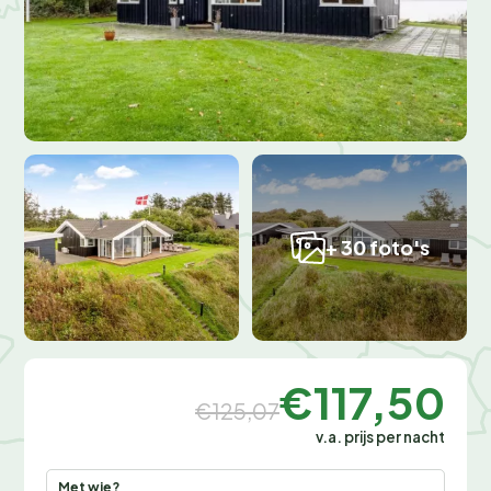
+ 30 foto's
€117,50
€125,07
v.a. prijs per nacht
Met wie?