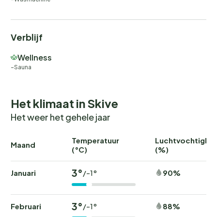
Verblijf
Wellness
Sauna
Het klimaat in Skive
Het weer het gehele jaar
Temperatuur
Luchtvochtighei
Maand
(°C)
(%)
3°
Januari
90%
/-1°
3°
Februari
88%
/-1°