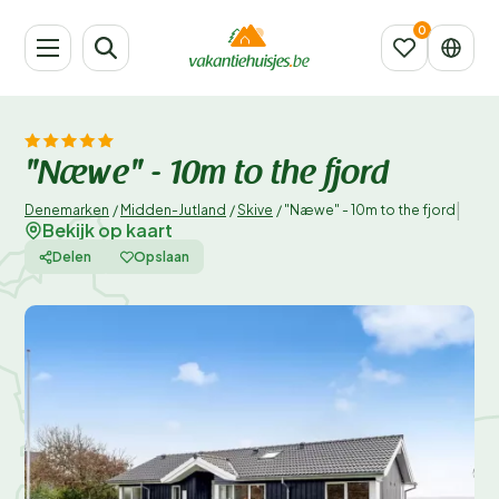
"Næwe" - 10m to the fjord
|
Denemarken
/
Midden-Jutland
/
Skive
/
"Næwe" - 10m to the fjord
Bekijk op kaart
Delen
Opslaan