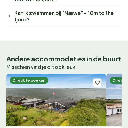
Kan ik zwemmen bij "Næwe" - 10m to the
fjord?
Andere accommodaties in de buurt
Misschien vind je dit ook leuk
Direct te boeken
Direct 