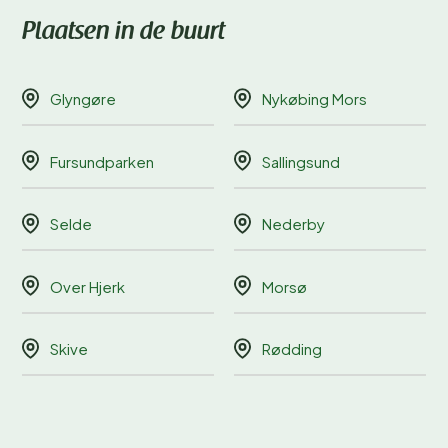
Plaatsen in de buurt
Glyngøre
Nykøbing Mors
Fursundparken
Sallingsund
Selde
Nederby
Over Hjerk
Morsø
Skive
Rødding