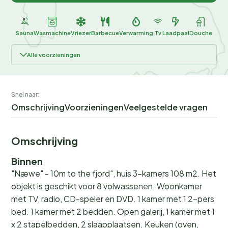
Sauna
Wasmachine
Vriezer
Barbecue
Verwarming
Tv
Laadpaal
Douche
Alle voorzieningen
Snel naar:
Omschrijving
Voorzieningen
Veelgestelde vragen
Omschrijving
Binnen
"Næwe" - 10m to the fjord", huis 3-kamers 108 m2. Het
objekt is geschikt voor 8 volwassenen. Woonkamer
met TV, radio, CD-speler en DVD. 1 kamer met 1 2-pers
bed. 1 kamer met 2 bedden. Open galerij, 1 kamer met 1
x 2 stapelbedden, 2 slaapplaatsen. Keuken (oven,