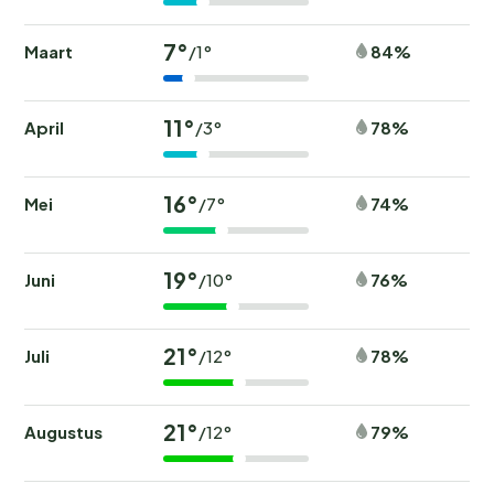
7°
Maart
84%
/1°
11°
April
78%
/3°
16°
Mei
74%
/7°
19°
Juni
76%
/10°
21°
Juli
78%
/12°
21°
Augustus
79%
/12°