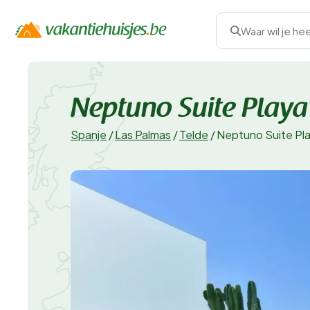
Waar wil je he
Neptuno Suite Playa
Spanje
/
Las Palmas
/
Telde
/
Neptuno Suite Pl