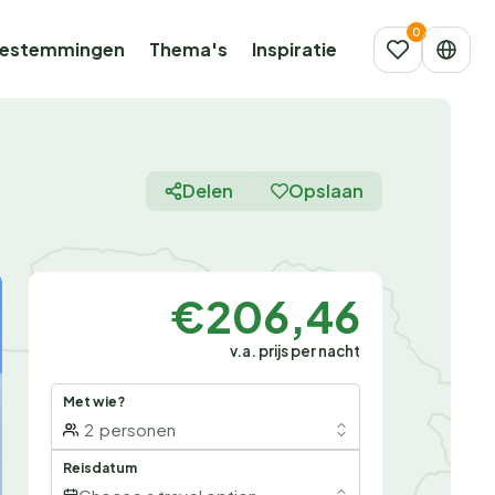
estemmingen
Thema's
Inspiratie
Delen
Opslaan
€206,46
v.a. prijs per nacht
Met wie?
2
personen
Reisdatum