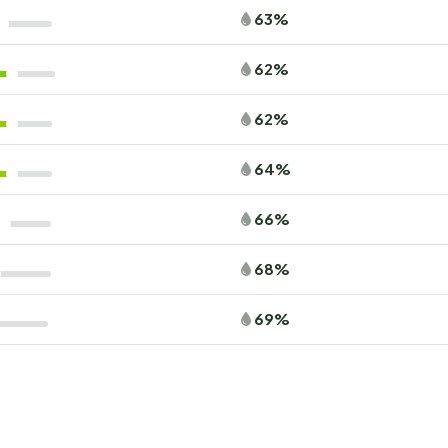
63%
62%
62%
64%
66%
68%
69%