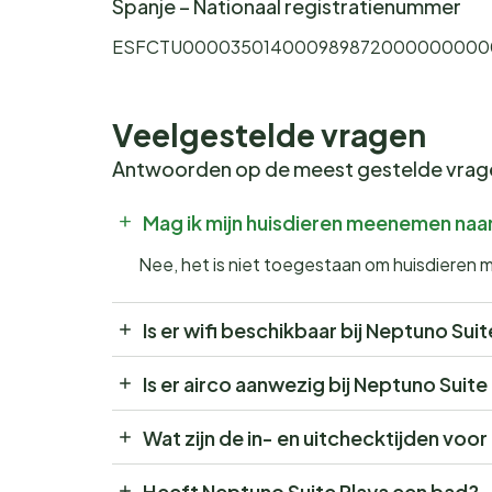
Spanje – Nationaal registratienummer
ESFCTU0000350140009898720000000000
Veelgestelde vragen
Antwoorden op de meest gestelde vra
Mag ik mijn huisdieren meenemen naa
Nee, het is niet toegestaan om huisdieren
Is er wifi beschikbaar bij Neptuno Suit
Is er airco aanwezig bij Neptuno Suite
Wat zijn de in- en uitchecktijden voo
Heeft Neptuno Suite Playa een bad?