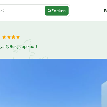
Zoeken
B
en?
Bekijk op kaart
aya
|