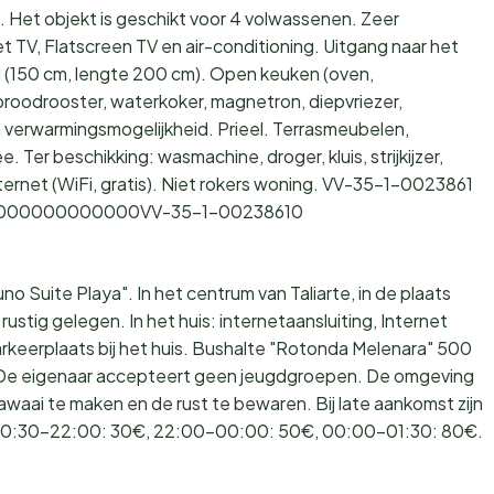
 Het objekt is geschikt voor 4 volwassenen. Zeer
 TV, Flatscreen TV en air-conditioning. Uitgang naar het
ed (150 cm, lengte 200 cm). Open keuken (oven,
roodrooster, waterkoker, magnetron, diepvriezer,
verwarmingsmogelijkheid. Prieel. Terrasmeubelen,
. Ter beschikking: wasmachine, droger, kluis, strijkijzer,
Internet (WiFi, gratis). Niet rokers woning. VV-35-1-0023861
20000000000000VV-35-1-00238610
Suite Playa". In het centrum van Taliarte, in de plaats
rustig gelegen. In het huis: internetaansluiting, Internet
Parkeerplaats bij het huis. Bushalte "Rotonda Melenara" 500
. De eigenaar accepteert geen jeugdgroepen. De omgeving
lawaai te maken en de rust te bewaren. Bij late aankomst zijn
: 20:30-22:00: 30€, 22:00-00:00: 50€, 00:00-01:30: 80€.