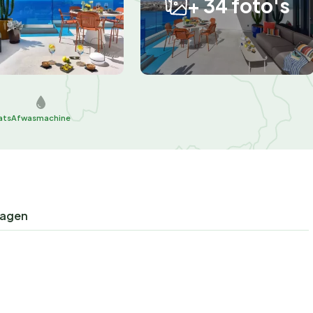
+ 34 foto's
ats
Afwasmachine
ragen