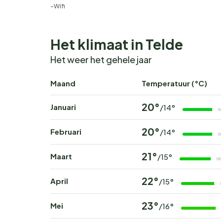
Wifi
Het klimaat in Telde
Het weer het gehele jaar
Maand
Temperatuur (°C)
20°
Januari
/14°
20°
Februari
/14°
21°
Maart
/15°
22°
April
/15°
23°
Mei
/16°