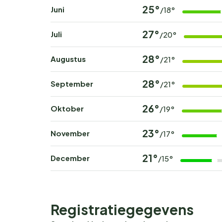
25°
Juni
/18°
27°
Juli
/20°
28°
Augustus
/21°
28°
September
/21°
26°
Oktober
/19°
23°
November
/17°
21°
December
/15°
Registratiegegevens