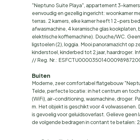
"Neptuno Suite Playa", appartement 3-kamers.
eenvoudig en gezellig ingericht: woonkamer met
terras. 2 kamers, elke kamer heeft 1 2-pers b
afwasmachine, 4 keramische glas kookplaten, b
elektrische koffiemachine). Douche/WC. Geen 
ligstoelen (2), loggia. Mooi panoramazicht op zee
kinderstoel, kinderbed tot 2 jaar, haardroger. 
// Reg. Nr.: ESFCTU00003501400098987
Buiten
Moderne, zeer comfortabel flatgebouw "Neptuno 
Telde, perfecte locatie: in het centrum en toch 
(WiFi), air-conditioning, wasmachine, droger. 
m. Het objekt is geschikt voor 4 volwassenen
is gevoelig voor geluidsoverlast. Gelieve geen 
de volgende bedragen in contant te betalen