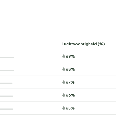
Luchtvochtigheid (%)
69%
68%
67%
66%
65%