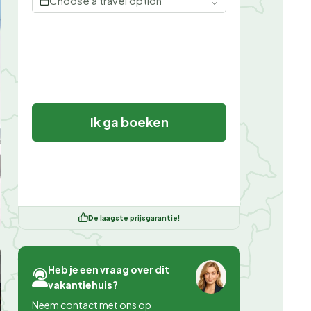
Choose a travel option
Ik ga boeken
De laagste prijsgarantie!
Heb je een vraag over dit
vakantiehuis?
Neem contact met ons op