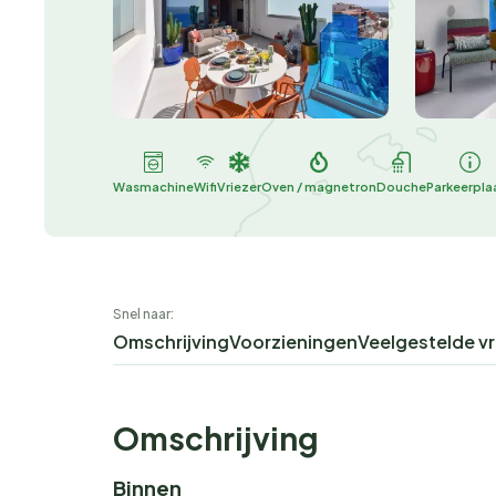
Wasmachine
Wifi
Vriezer
Oven / magnetron
Douche
Parkeerpla
Snel naar:
Omschrijving
Voorzieningen
Veelgestelde v
Omschrijving
Binnen