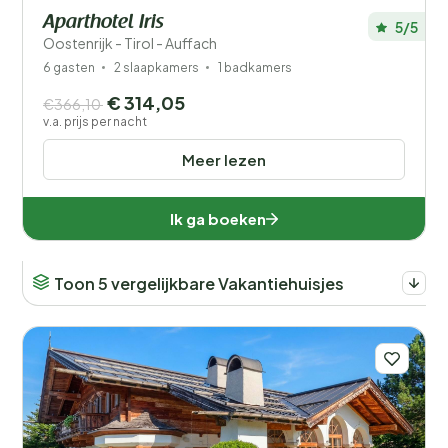
Aparthotel Iris
5/5
Oostenrijk - Tirol - Auffach
6 gasten
2 slaapkamers
1 badkamers
€ 314,05
€366,10
v.a. prijs per nacht
Meer lezen
Ik ga boeken
Toon 5 vergelijkbare Vakantiehuisjes