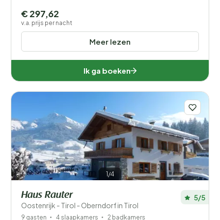
€ 297,62
v.a. prijs per nacht
Meer lezen
Ik ga boeken
1/4
Haus Rauter
5/5
Oostenrijk - Tirol - Oberndorf in Tirol
9 gasten
4 slaapkamers
2 badkamers