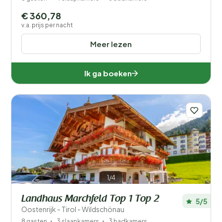
€ 360,78
v.a. prijs per nacht
Meer lezen
Ik ga boeken
1/4
Landhaus Marchfeld Top 1 Top 2
5/5
Oostenrijk - Tirol - Wildschönau
8 gasten
3 slaapkamers
3 badkamers