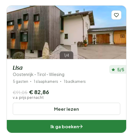
1/4
Lisa
5/5
Oostenrijk - Tirol - Wiesing
5 gasten
1 slaapkamers
1 badkamers
€ 82,86
€91,05
v.a. prijs per nacht
Meer lezen
Ik ga boeken