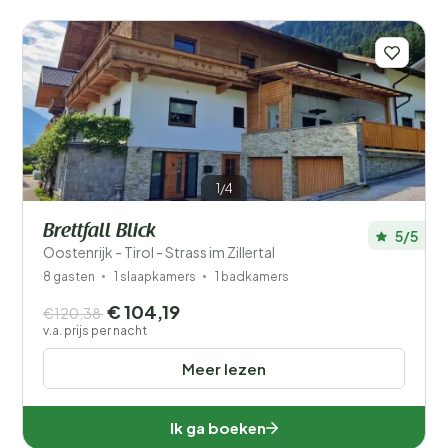
1/4
Brettfall Blick
5/5
Oostenrijk - Tirol - Strass im Zillertal
8 gasten
1 slaapkamers
1 badkamers
€ 104,19
€120,38
v.a. prijs per nacht
Meer lezen
Ik ga boeken