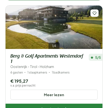
1/4
Berg & Golf Apartments Westendorf
5/5
1
Oostenrijk - Tirol - Holzham
6 gasten
1 slaapkamers
1 badkamers
€ 195,27
v.a. prijs per nacht
Meer lezen