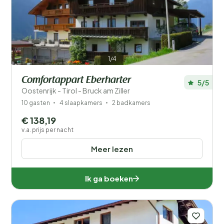
Filters opslaan
1/4
Comfortappart Eberharter
5/5
Oostenrijk - Tirol - Bruck am Ziller
Je vakantie
Kies reisdata en je gezelschap
10 gasten
4 slaapkamers
2 badkamers
€ 138,19
Wanneer?
v.a. prijs per nacht
Meer lezen
Aantal gasten?
Ik ga boeken
Afstand
1