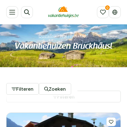
Oostenrijk
/
Tirol
/
Bruckhäusl
Vakantiehuizen Bruckhäusl
428 Accommodaties
Filteren
Zoeken
Filteren