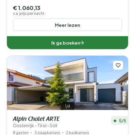
€ 1.060,13
v.a. prijs per nacht
Meer lezen
Ik ga boeken
1/4
Alpin Chalet ARTE
5/5
Oostenrijk - Tirol - Söll
8 gasten
3 slaapkamers
2 badkamers