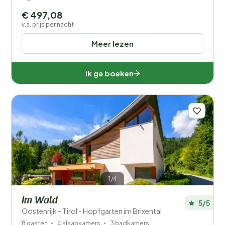
€ 497,08
v.a. prijs per nacht
Meer lezen
Ik ga boeken
1/4
Im Wald
5/5
Oostenrijk - Tirol - Hopfgarten im Brixental
8 gasten
4 slaapkamers
3 badkamers