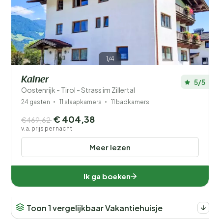
Prijs
Ligging
1/4
Kinderen
Kainer
5/5
Type vakantiehuisje
Oostenrijk - Tirol - Strass im Zillertal
24 gasten
11 slaapkamers
11 badkamers
Populaire filters
€ 404,38
€469,62
v.a. prijs per nacht
Mindervaliden
Meer lezen
Voorzieningen
Ik ga boeken
Wellness
Toon 1 vergelijkbaar Vakantiehuisje