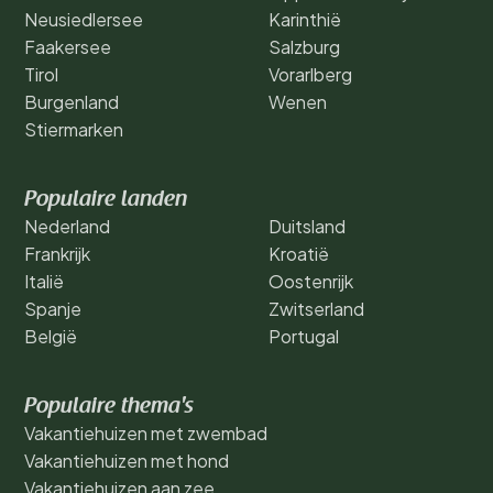
Neusiedlersee
Karinthië
Faakersee
Salzburg
Tirol
Vorarlberg
Burgenland
Wenen
Stiermarken
Populaire landen
Nederland
Duitsland
Frankrijk
Kroatië
Italië
Oostenrijk
Spanje
Zwitserland
België
Portugal
Populaire thema's
Vakantiehuizen met zwembad
Vakantiehuizen met hond
Vakantiehuizen aan zee