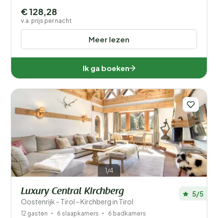
€ 128,28
v.a. prijs per nacht
Meer lezen
Ik ga boeken
1/4
Luxury Central Kirchberg
5/5
Oostenrijk - Tirol - Kirchberg in Tirol
12 gasten
6 slaapkamers
6 badkamers