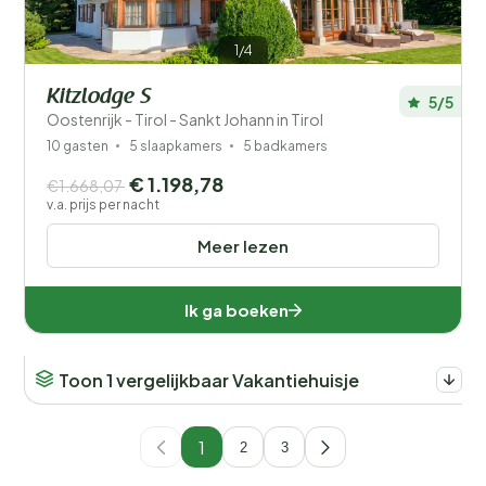
1/4
Kitzlodge S
5/5
Oostenrijk - Tirol - Sankt Johann in Tirol
10 gasten
5 slaapkamers
5 badkamers
€ 1.198,78
€1.668,07
v.a. prijs per nacht
Meer lezen
Ik ga boeken
Toon 1 vergelijkbaar Vakantiehuisje
1
2
3