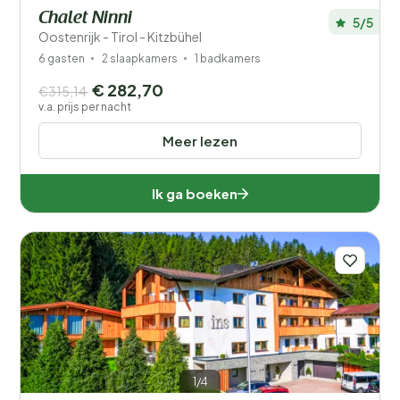
Chalet Ninni
5/5
Oostenrijk - Tirol - Kitzbühel
6 gasten
2 slaapkamers
1 badkamers
€ 282,70
€315,14
v.a. prijs per nacht
Meer lezen
Ik ga boeken
1/4