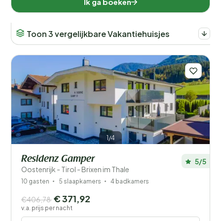
Ik ga boeken
Toon 3 vergelijkbare Vakantiehuisjes
1/4
Residenz Gamper
5/5
Oostenrijk - Tirol - Brixen im Thale
10 gasten
5 slaapkamers
4 badkamers
€ 371,92
€406,78
v.a. prijs per nacht