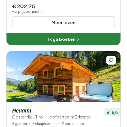
€ 202,75
v.a. prijs per nacht
Meer lezen
Ik ga boeken
1/4
Heualm
5/5
Oostenrijk - Tirol - Hopfgarten im Brixental
8 gasten
3 slaapkamers
2 badkamers