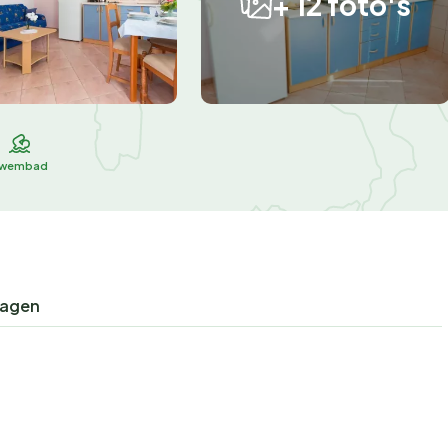
+ 12 foto's
wembad
ragen