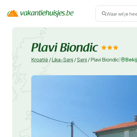
Waar wil je he
Plavi Biondic
Beki
Kroatië
/
Lika-Senj
/
Senj
/
Plavi Biondic
|