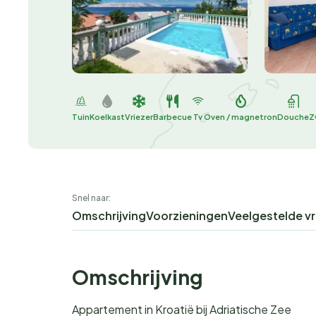
Tuin
Koelkast
Vriezer
Barbecue
Tv
Oven / magnetron
Douche
Z
Snel naar:
Omschrijving
Voorzieningen
Veelgestelde v
Omschrijving
Appartement in Kroatië bij Adriatische Zee