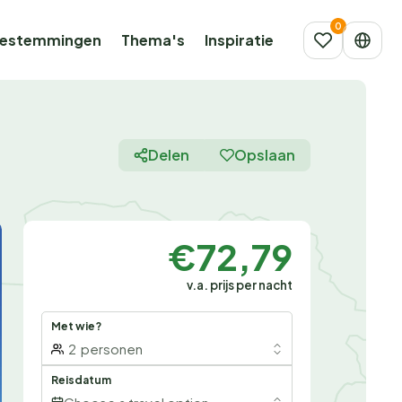
estemmingen
Thema's
Inspiratie
Delen
Opslaan
€72,79
v.a. prijs per nacht
Met wie?
2
personen
Reisdatum