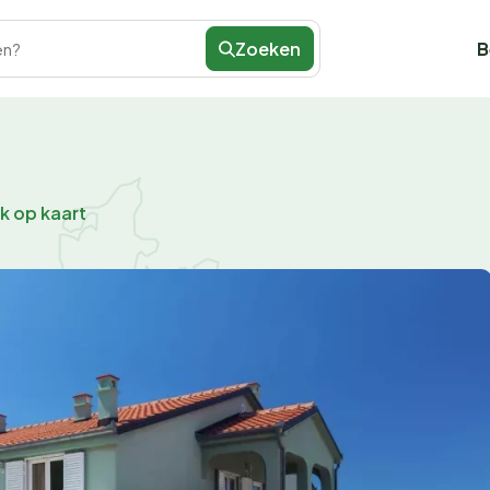
Zoeken
B
en?
jk op kaart