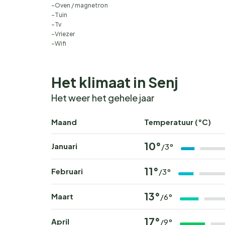
Oven / magnetron
Tuin
Tv
Vriezer
Wifi
Het klimaat in Senj
Het weer het gehele jaar
Maand
Temperatuur (°C)
10°
Januari
/3°
11°
Februari
/3°
13°
Maart
/6°
17°
April
/9°