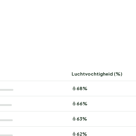
Luchtvochtigheid (%)
68%
66%
63%
62%