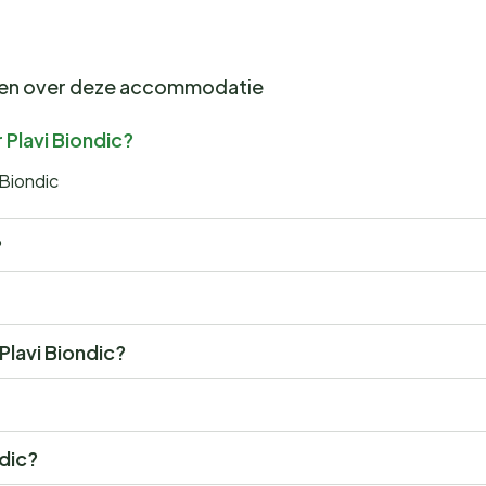
gen over deze accommodatie
 Plavi Biondic?
 Biondic
?
 Plavi Biondic?
ndic?