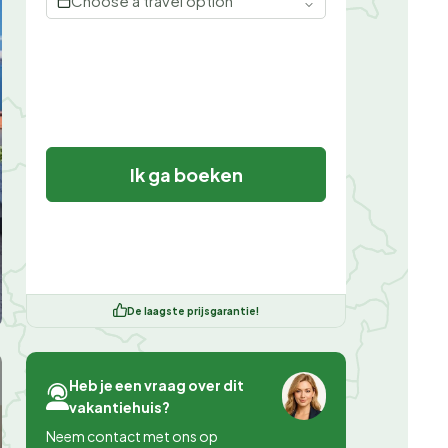
Choose a travel option
Ik ga boeken
De laagste prijsgarantie!
Heb je een vraag over dit
vakantiehuis?
Neem contact met ons op