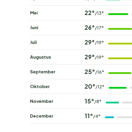
22°
Mei
/13°
26°
Juni
/17°
29°
Juli
/19°
29°
Augustus
/19°
25°
September
/16°
20°
Oktober
/12°
15°
November
/8°
11°
December
/4°