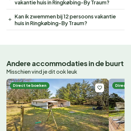
vakantie huis in Ringkøbing-By Traum?
Kan ik zwemmen bij 12 persoons vakantie
huis in Ringkøbing-By Traum?
Andere accommodaties in de buurt
Misschien vind je dit ook leuk
Direct te boeken
Direct 