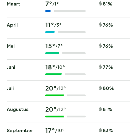
7°
Maart
81%
/1°
11°
April
76%
/3°
15°
Mei
76%
/7°
18°
Juni
77%
/10°
20°
Juli
80%
/12°
20°
Augustus
81%
/12°
17°
September
83%
/10°