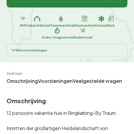
Wifi
Vakantiehuis
Afwasmachine
Wasmachine
Vriezer
Bad
Oven / magnetron
Kinderstoel
Alle voorzieningen
Snel naar:
Omschrijving
Voorzieningen
Veelgestelde vragen
Omschrijving
12 persoons vakantie huis in Ringkøbing-By Traum
Inmitten der großartigen Heidelandschaft von