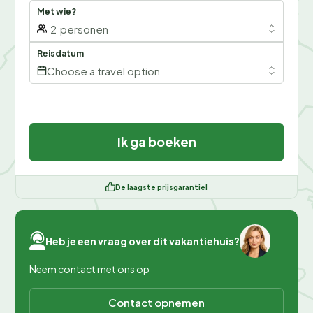
Met wie?
2
personen
Reisdatum
Choose a travel option
Ik ga boeken
De laagste prijsgarantie!
Heb je een vraag over dit vakantiehuis?
Neem contact met ons op
Contact opnemen