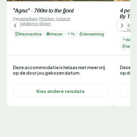
"Agna" - 700m to the fjord
4 perso
By Tra
Denemarken
/
Midden-Jutland
/
Ringkøbing-Skjern
Denemar
/
Ringkø
Wasmachine
Vriezer
Tv
Verwarming
Wifi
Verwa
Deze accommodatie is helaas niet meer vrij
Deze ac
op de door jou gekozen datum.
op de d
Kies andere reisdata