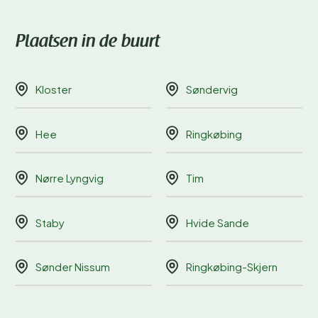
Plaatsen in de buurt
Kloster
Søndervig
Hee
Ringkøbing
Nørre Lyngvig
Tim
Staby
Hvide Sande
Sønder Nissum
Ringkøbing-Skjern