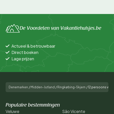
De Voordelen van Vakantiehuisjes.be
Actueel & betrouwbaar
Direct boeken
Lage prijzen
Denemarken
/
Midden-Jutland
/
Ringkøbing-Skjern
/
12 persoons vaka
Populaire bestemmingen
Veluwe
São Vicente