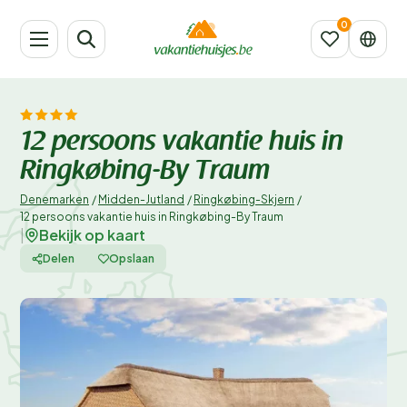
12 persoons vakantie huis in
Ringkøbing-By Traum
Denemarken
/
Midden-Jutland
/
Ringkøbing-Skjern
/
12 persoons vakantie huis in Ringkøbing-By Traum
Bekijk op kaart
|
Delen
Opslaan