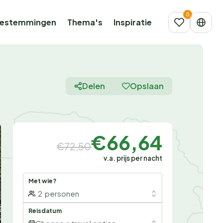
estemmingen
Thema's
Inspiratie
Delen
Opslaan
€66,64
€72,50
v.a. prijs per nacht
Met wie?
2
personen
Reisdatum