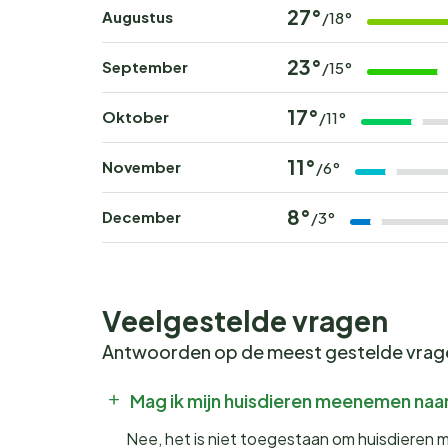
27°
Augustus
/18°
23°
September
/15°
17°
Oktober
/11°
11°
November
/6°
8°
December
/3°
Veelgestelde vragen
Antwoorden op de meest gestelde vra
Mag ik mijn huisdieren meenemen naar
Nee, het is niet toegestaan om huisdieren 