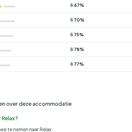
67%
70%
75%
78%
77%
gen over deze accommodatie
 Relax?
mee te nemen naar Relax