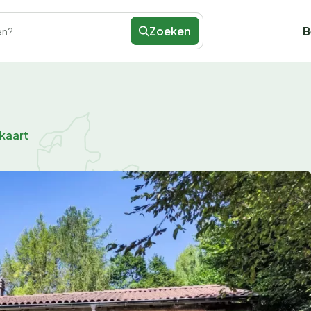
Zoeken
B
en?
 kaart