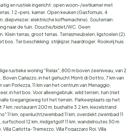
atig en rustiek ingericht: open woon-/eetkamer met
terras. 1 2-pers. kamer. Open keuken (Gasfornuis, 4
 diepvriezer, elektrische koffiemachine). Souterrain:
tgang naar de tuin. Douche/bidet/WC. Geen
Klein terras, groot terras. Terrasmeubelen, ligstoelen (2).
bos. Ter beschikking: strijkijzer, haardroger. Rookvrij huis.
llige rustieke woning "Relax", 800 m boven zeeniveau, van 2
Boven Carlazzo, in het gehucht Monti di Gottro, 7 km van
m van Porlezza, 11 km van het centrum van Menaggio,
r, in het bos. Voor alleengebruik: wild terrein, tuin (niet
lle toegangsweg tot het terrein. Parkeerplaats op het
 7 km, restaurant 200 m, bushalte 3.2 km, kiezelstrand
ano" 11 km, openluchtzwembad 11 km, overdekt zwembad 11
km, surfschool 12 km, midgetgolf 11 km, wandelroutes 50 m
 Villa Carlotta-Tremezzo, Villa Fogazzaro Roi, Villa