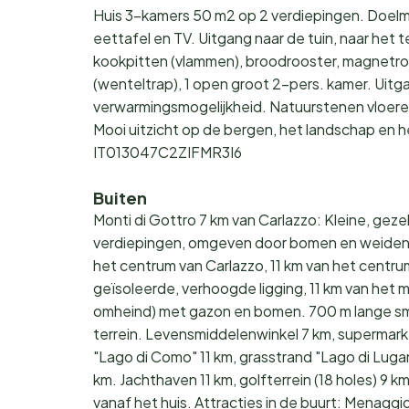
Huis 3-kamers 50 m2 op 2 verdiepingen. Doelm
eettafel en TV. Uitgang naar de tuin, naar het 
kookpitten (vlammen), broodrooster, magnetron,
(wenteltrap), 1 open groot 2-pers. kamer. Ui
verwarmingsmogelijkheid. Natuurstenen vloeren. 
Mooi uitzicht op de bergen, het landschap en het 
IT013047C2ZIFMR3I6
Buiten
Monti di Gottro 7 km van Carlazzo: Kleine, geze
verdiepingen, omgeven door bomen en weiden. 
het centrum van Carlazzo, 11 km van het centru
geïsoleerde, verhoogde ligging, 11 km van het mee
omheind) met gazon en bomen. 700 m lange sma
terrein. Levensmiddelenwinkel 7 km, supermarkt
"Lago di Como" 11 km, grasstrand "Lago di Lug
km. Jachthaven 11 km, golfterrein (18 holes) 9 
vanaf het huis. Attracties in de buurt: Menaggio,