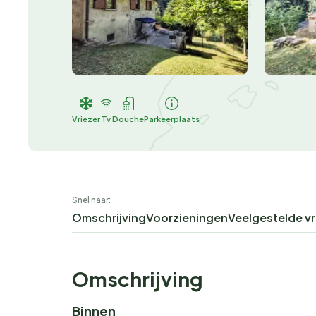
Vriezer
Tv
Douche
Parkeerplaats
Snel naar:
Omschrijving
Voorzieningen
Veelgestelde v
Omschrijving
Binnen