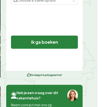
Choose a travel option
Ik ga boeken
De laagste prijsgarantie!
Heb je een vraag over dit
vakantiehuis?
Neem contact met ons op