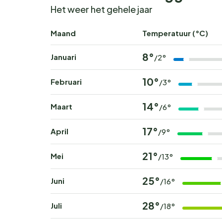
Het weer het gehele jaar
Maand
Temperatuur (°C)
8°
Januari
/2°
10°
Februari
/3°
14°
Maart
/6°
17°
April
/9°
21°
Mei
/13°
25°
Juni
/16°
28°
Juli
/18°