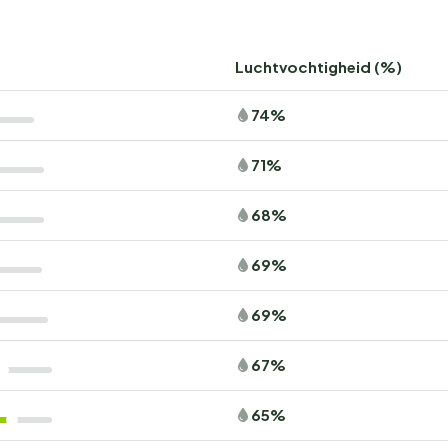
Luchtvochtigheid (%)
74%
71%
68%
69%
69%
67%
65%