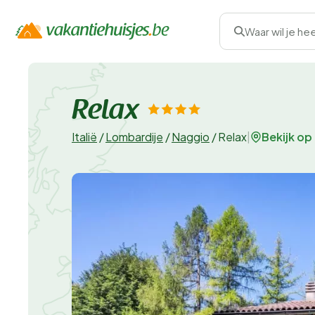
Waar wil je he
Relax
Bekijk op
Italië
/
Lombardije
/
Naggio
/
Relax
|