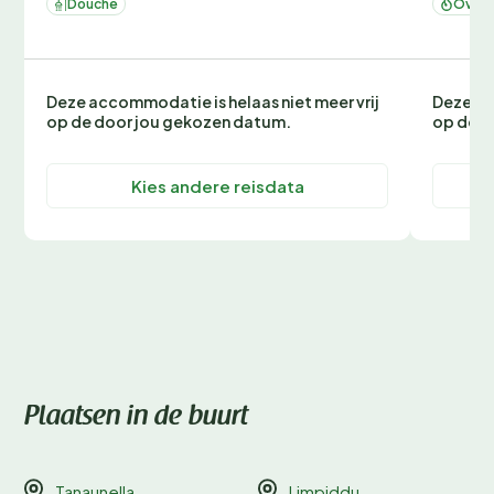
Douche
Oven 
Deze accommodatie is helaas niet meer vrij
Deze ac
op de door jou gekozen datum.
op de d
Kies andere reisdata
Plaatsen in de buurt
Tanaunella
Limpiddu