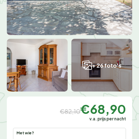
+ 26 foto's
€68,90
€82,10
v.a. prijs per nacht
Met wie?