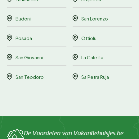
Budoni
San Lorenzo
Posada
Ottiolu
San Giovanni
La Caletta
San Teodoro
Sa Petra Ruja
De Voordelen van Vakantiehuisjes.be