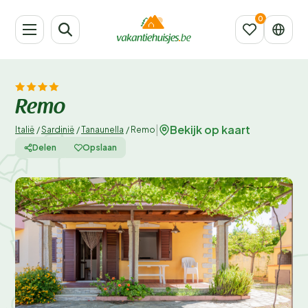
Remo
Bekijk op kaart
|
Italië
/
Sardinië
/
Tanaunella
/
Remo
Delen
Opslaan