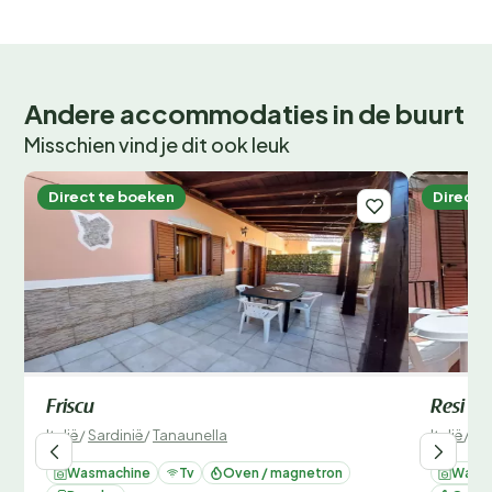
Andere accommodaties in de buurt
Misschien vind je dit ook leuk
Direct te boeken
Direct 
Friscu
Resi
Italië
/
Sardinië
/
Tanaunella
Italië
/
Sa
Wasmachine
Tv
Oven / magnetron
Wasm