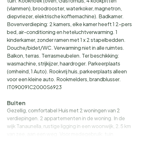
tuin. Kookhoek (oven, Gasfornuis, 4 kookpitten
(vlammen), broodrooster, waterkoker, magnetron,
diepvriezer, elektrische koffiemachine). Badkamer.
Bovenverdieping: 2 kamers, elke kamer heeft 1 2-pers
bed, air-conditioning en heteluchtverwarming. 1
kinderkamer, zonder ramen met 1 x 2 stapelbedden.
Douche/bidet/WC. Verwarming niet in alle ruimtes.
Balkon, terras. Terrasmeubelen. Ter beschikking:
wasmachine, strijkijzer, haardroger. Parkeerplaats
(omheind, 1 Auto). Rookvrij huis, parkeerplaats alleen
voor een kleine auto. Rookmelders, brandblusser.
IT090091C2000S6923
Buiten
Gezellig, comfortabel Huis met 2 woningen van 2
verdiepingen. 2 appartementen in de woning. In de
wijk Tanaunella, rustige ligging in een woonwijk, 2.5 km
van zee, aan een weg. Voor medegebruik: tuin