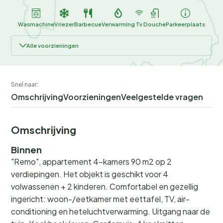
Wasmachine
Vriezer
Barbecue
Verwarming
Tv
Douche
Parkeerplaats
Alle voorzieningen
Snel naar:
Omschrijving
Voorzieningen
Veelgestelde vragen
Omschrijving
Binnen
"Remo", appartement 4-kamers 90 m2 op 2
verdiepingen. Het objekt is geschikt voor 4
volwassenen + 2 kinderen. Comfortabel en gezellig
ingericht: woon-/eetkamer met eettafel, TV, air-
conditioning en heteluchtverwarming. Uitgang naar de