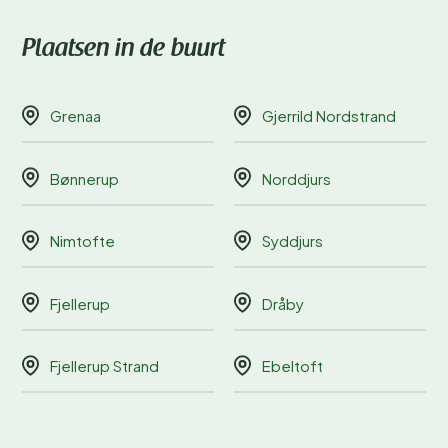
Plaatsen in de buurt
Grenaa
Gjerrild Nordstrand
Bønnerup
Norddjurs
Nimtofte
Syddjurs
Fjellerup
Dråby
Fjellerup Strand
Ebeltoft