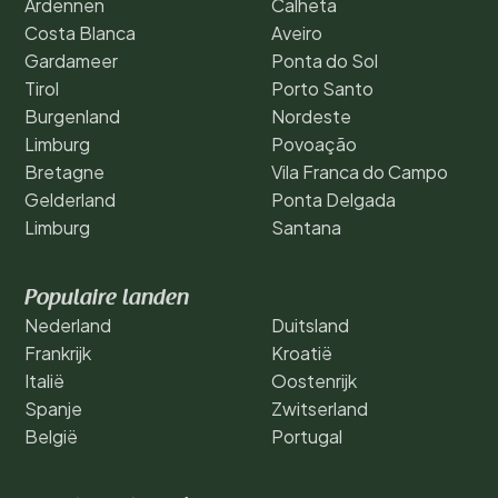
Ardennen
Calheta
Costa Blanca
Aveiro
Gardameer
Ponta do Sol
Tirol
Porto Santo
Burgenland
Nordeste
Limburg
Povoação
Bretagne
Vila Franca do Campo
Gelderland
Ponta Delgada
Limburg
Santana
Populaire landen
Nederland
Duitsland
Frankrijk
Kroatië
Italië
Oostenrijk
Spanje
Zwitserland
België
Portugal