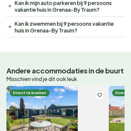
Kan ik mijn auto parkeren bij 9 persoons
vakantie huis in Grenaa-By Traum?
Kan ik zwemmen bij 9 persoons vakantie
huis in Grenaa-By Traum?
Andere accommodaties in de buurt
Misschien vind je dit ook leuk
Direct te boeken
Direct 