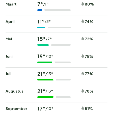
7°
Maart
80%
/1°
11°
April
74%
/3°
15°
Mei
72%
/7°
19°
Juni
75%
/10°
21°
Juli
77%
/13°
21°
Augustus
78%
/13°
17°
September
81%
/10°