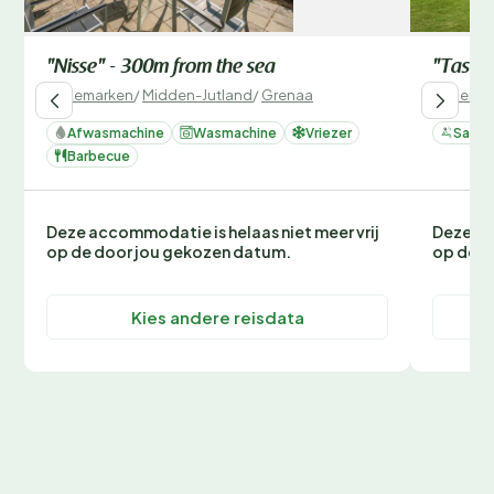
"Nisse" - 300m from the sea
"Tashin
Denemarken
/
Midden-Jutland
/
Grenaa
Denemar
Afwasmachine
Wasmachine
Vriezer
Sauna
Barbecue
Deze accommodatie is helaas niet meer vrij
Deze ac
op de door jou gekozen datum.
op de d
Kies andere reisdata