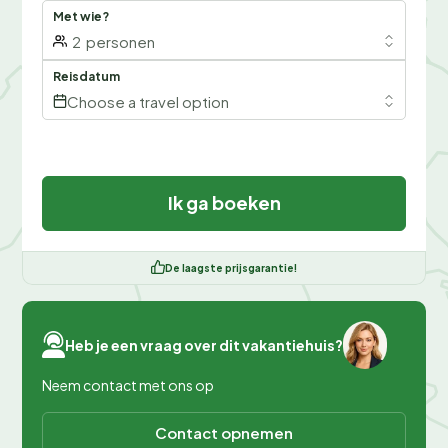
Met wie?
2
personen
Reisdatum
Choose a travel option
Ik ga boeken
De laagste prijsgarantie!
Heb je een vraag over dit vakantiehuis?
Neem contact met ons op
Contact opnemen