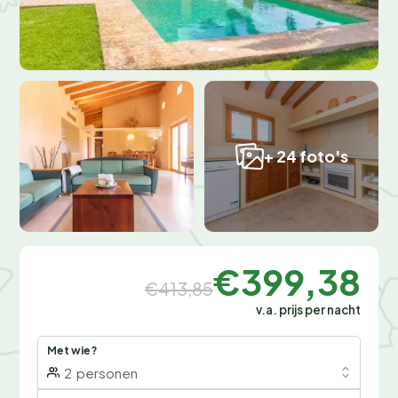
+ 24 foto's
€399,38
€413,85
v.a. prijs per nacht
Met wie?
2
personen