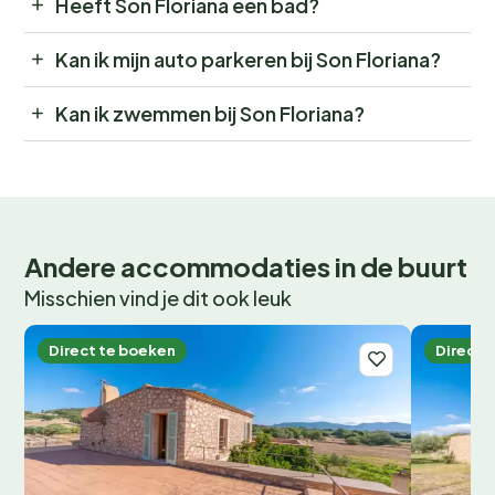
Heeft Son Floriana een bad?
Kan ik mijn auto parkeren bij Son Floriana?
Kan ik zwemmen bij Son Floriana?
Andere accommodaties in de buurt
Misschien vind je dit ook leuk
Direct te boeken
Direct 