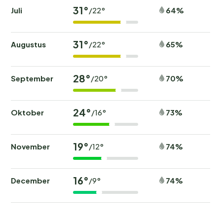
31°
Juli
64%
/22°
31°
Augustus
65%
/22°
28°
September
70%
/20°
24°
Oktober
73%
/16°
19°
November
74%
/12°
16°
December
74%
/9°