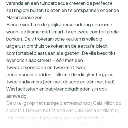
veranda en een tuinbarbecue creëren de perfecte
setting om buiten te eten en te ontspannen onder de
Mallorcaanse zon.
Binnen vindt u in de gelijkvloerse indeling een ruime
woon-eetkamer met smart-tv en twee comfortabele
banken. De vitrokeramische keuken is volledig
uitgerust om thuis te koken en de eettafel biedt
comfortabel plaats aan alle gasten. De villa beschikt
over drie slaapkamers – één met een
tweepersoonsbed en twee met twee
eenpersoonsbedden – alle met kledingkasten, plus
twee badkamers (één met douche en één met bad).
Wasfaciliteiten en babybenodigdheden zijn ook
aanwezig.
De villa ligt op het rustige platteland nabij Cala Millor, op
slechts 1,1 km van het strand van Cala Bona en dicht bij
een schilderachtige promenade met winkels en
eetgelegenheden. Geniet van de lokale keuken,