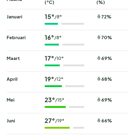
(°C)
(%)
15°
Januari
72%
/8°
16°
Februari
70%
/8°
17°
Maart
69%
/10°
19°
April
68%
/12°
23°
Mei
69%
/15°
27°
Juni
66%
/19°