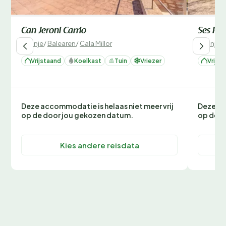
Can Jeroni Carrio
Ses Fon
Spanje
/
Balearen
/
Cala Millor
Spanje
/
Vrijstaand
Koelkast
Tuin
Vriezer
Vrijst
Deze accommodatie is helaas niet meer vrij
Deze ac
op de door jou gekozen datum.
op de d
Kies andere reisdata