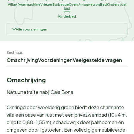
Villa
Afwasmachine
Vriezer
Barbecue
Oven / magnetron
Bad
Kinderstoel
Kinderbed
Alle voorzieningen
Snel naar:
Omschrijving
Voorzieningen
Veelgestelde vragen
Omschrijving
Natuurretraite nabij Cala Bona
Omringd door weelderig groen biedt deze charmante
villa een oase van rust met een privézwembad (10×4 m,
diepte 0,80-1,55 m), schaduwrijk door palmbomen en
omgeven door ligstoelen. Een volledig gemeubileerde