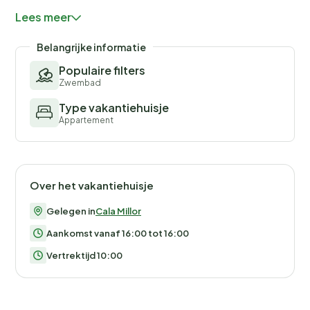
wandeltochten langs de kust en golfbanen in de buurt.
Lees meer
Huisdieren en evenementen zijn niet toegestaan. Er is
parkeergelegenheid voor twee auto's.
Belangrijke informatie
Populaire filters
Zwembad
Type vakantiehuisje
Appartement
Over het vakantiehuisje
Gelegen in
Cala Millor
Aankomst vanaf 16:00 tot 16:00
Vertrektijd 10:00