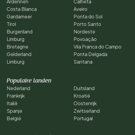
Ardennen
Calheta
Costa Blanca
Aveiro
Gardameer
Ponta do Sol
Tirol
Porto Santo
Burgenland
Nordeste
Limburg
Povoação
Bretagne
Vila Franca do Campo
Gelderland
Ponta Delgada
Limburg
Santana
Populaire landen
Nederland
Duitsland
Frankrijk
Kroatië
Italië
Oostenrijk
Spanje
Zwitserland
België
Portugal