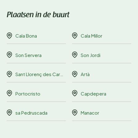
Plaatsen in de buurt
Cala Bona
Cala Millor
Son Servera
Son Jordi
Sant Llorenç des Cardassar
Artà
Portocristo
Capdepera
sa Pedruscada
Manacor