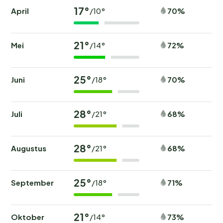
17°
April
70%
/10°
21°
Mei
72%
/14°
25°
Juni
70%
/18°
28°
Juli
68%
/21°
28°
Augustus
68%
/21°
25°
September
71%
/18°
21°
Oktober
73%
/14°