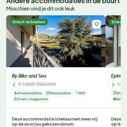
Andere accommodaties in de buurt
Misschien vind je dit ook leuk
Direct te boeken
Direct 
By Bike and Sea
Epine
Italië
/
Ligurië
/
Riva Ligure
Italië
/
Lig
Afwasmachine
Wasmachine
Wifi
Wasm
Oven / magnetron
Airco
Deze accommodatie is helaas niet meer vrij
Deze ac
op de door jou gekozen datum.
op de d