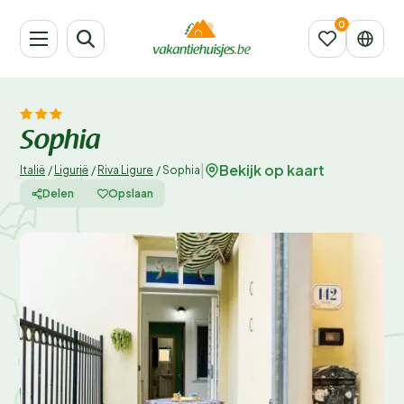
Sophia
Bekijk op kaart
|
Italië
/
Ligurië
/
Riva Ligure
/
Sophia
Delen
Opslaan