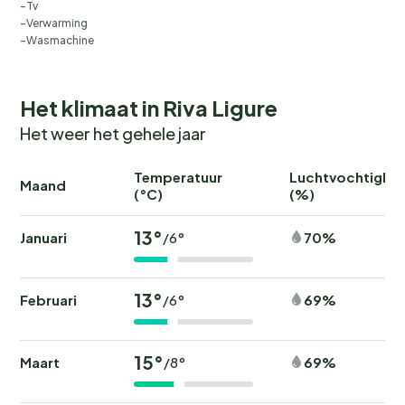
Tv
Verwarming
Wasmachine
Het klimaat in Riva Ligure
Het weer het gehele jaar
Temperatuur
Luchtvochtighei
Maand
(°C)
(%)
13°
Januari
70%
/6°
13°
Februari
69%
/6°
15°
Maart
69%
/8°