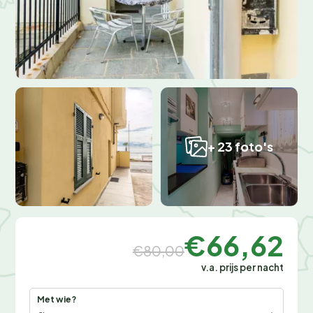
+ 23 foto's
€66,62
€80,00
v.a. prijs per nacht
Met wie?