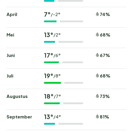
7°
April
74%
/-2°
13°
Mei
68%
/2°
17°
Juni
67%
/6°
19°
Juli
68%
/8°
18°
Augustus
73%
/7°
13°
September
81%
/4°