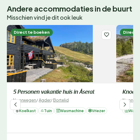
Andere accommodaties in de buurt
Misschien vind je dit ook leuk
Direct te boeken
Direct 
5 Personen vakantie huis in Åseral
Knodd
Noorwegen
/
Agder
/
Bortelid
Noorwe
Koelkast
Tuin
Wasmachine
Vriezer
Wasm