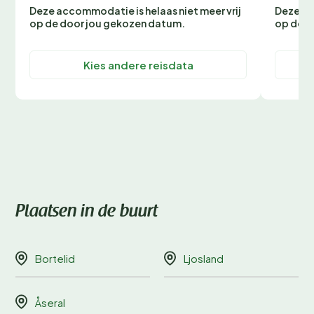
Deze accommodatie is helaas niet meer vrij
Deze ac
op de door jou gekozen datum.
op de d
Kies andere reisdata
Plaatsen in de buurt
Bortelid
Ljosland
Åseral