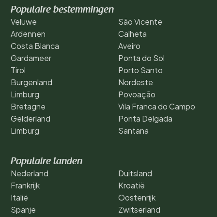
Populaire bestemmingen
Veluwe
São Vicente
Ardennen
Calheta
Costa Blanca
Aveiro
Gardameer
Ponta do Sol
Tirol
Porto Santo
Burgenland
Nordeste
Limburg
Povoação
Bretagne
Vila Franca do Campo
Gelderland
Ponta Delgada
Limburg
Santana
Populaire landen
Nederland
Duitsland
Frankrijk
Kroatië
Italië
Oostenrijk
Spanje
Zwitserland