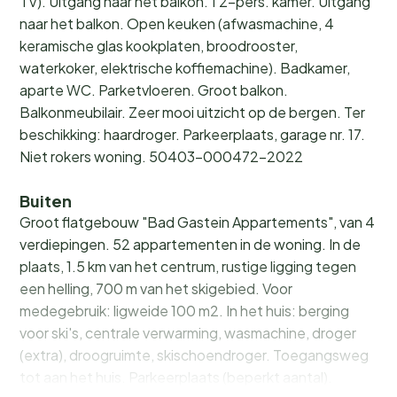
TV). Uitgang naar het balkon. 1 2-pers. kamer. Uitgang
naar het balkon. Open keuken (afwasmachine, 4
keramische glas kookplaten, broodrooster,
waterkoker, elektrische koffiemachine). Badkamer,
aparte WC. Parketvloeren. Groot balkon.
Balkonmeubilair. Zeer mooi uitzicht op de bergen. Ter
beschikking: haardroger. Parkeerplaats, garage nr. 17.
Niet rokers woning. 50403-000472-2022
Buiten
Groot flatgebouw "Bad Gastein Appartements", van 4
verdiepingen. 52 appartementen in de woning. In de
plaats, 1.5 km van het centrum, rustige ligging tegen
een helling, 700 m van het skigebied. Voor
medegebruik: ligweide 100 m2. In het huis: berging
voor ski's, centrale verwarming, wasmachine, droger
(extra), droogruimte, skischoendroger. Toegangsweg
tot aan het huis. Parkeerplaats (beperkt aantal).