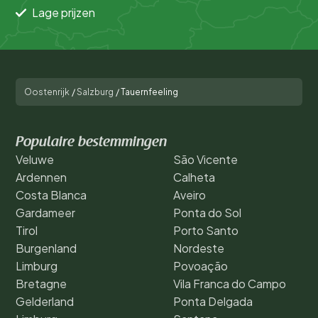
Lage prijzen
Oostenrijk
/
Salzburg
/
Tauernfeeling
Populaire bestemmingen
Veluwe
São Vicente
Ardennen
Calheta
Costa Blanca
Aveiro
Gardameer
Ponta do Sol
Tirol
Porto Santo
Burgenland
Nordeste
Limburg
Povoação
Bretagne
Vila Franca do Campo
Gelderland
Ponta Delgada