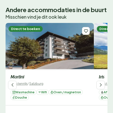
Andere accommodaties in de buurt
Misschien vind je dit ook leuk
Direct te boeken
Direct 
Martini
Iris
Oostenrijk
/
Salzburg
Oostenri
Wasmachine
Wifi
Oven / magnetron
Afwas
Douche
Oven 