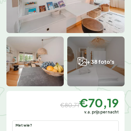
+ 38 foto's
€70,19
€80,71
v.a. prijs per nacht
Met wie?