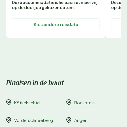
Deze accommodatie is helaas niet meer vrij
Deze ac
op de door jou gekozen datum.
op de d
Kies andere reisdata
Plaatsen in de buurt
Kötschachtal
Böckstein
Vorderschneeberg
Anger