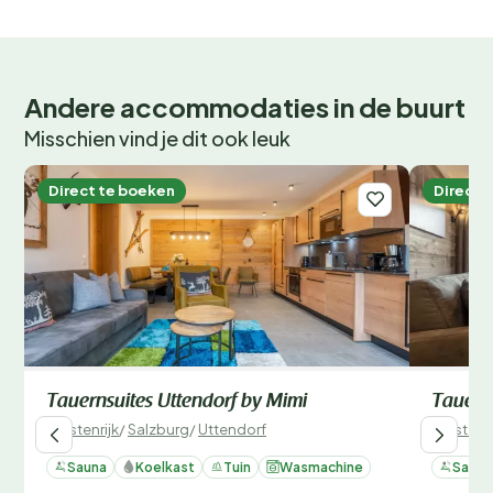
Andere accommodaties in de buurt
Misschien vind je dit ook leuk
Direct te boeken
Direct 
Tauernsuites Uttendorf by Mimi
Tauern
Oostenrijk
/
Salzburg
/
Uttendorf
Oostenri
Sauna
Koelkast
Tuin
Wasmachine
Sauna