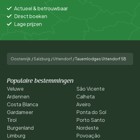
Actueel & betrouwbaar
Direct boeken
Lage prijzen
Oostenrijk
/
Salzburg
/
Uttendorf
/
Tauernlodges Uttendorf 5B
Populaire bestemmingen
Veluwe
São Vicente
Ardennen
Calheta
Costa Blanca
Aveiro
Gardameer
Ponta do Sol
Tirol
Porto Santo
Burgenland
Nordeste
Limburg
Povoação