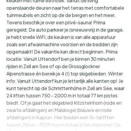
keuken met ruime eethoek. Vanuit de living
openslaande deuren naar het terras met comfortabele
tuinmeubels en zicht op de de bergen en het meer.
Tevens beschik je over een privé-sauna! Prima
geregeld: De auto parkeer je (sneeuwvrij) in de garage,
je hebt snelle WiFi, de keuken is van alle apparatuur
zoals een afwasmachine voorzien en de bedden zijn
opgemaakt! De vakantie kan direct beginnen. Prima
locatie: Vanuit Uttendorf ben je binnen 30 minuten
rijden in Zell am See of op de Grossglockner
Alpenstrasse én bereik je 4 (!) top skigebieden. Winter
info: Vanuit Uttendorf kun je letterlijk alle kanten op! Je
kunt terecht op de Schmittenhöhe in Zell am See, waar
24 liften tussen 750 - 2000 m in totaal 77 km pistes
biedt. Of je gaat het skigebied Kitzsteinhorn (rode en
zwarte afdalingen) en Maiskogel (blauwe en rode
afdalingen) in Kaprun. Hier bieden een 16-tal liften
tussen 786 m - 3029 m je in totaal 61 km skiplezier! Op