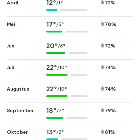
12°
April
72%
/1°
17°
Mei
70%
/5°
20°
Juni
72%
/8°
22°
Juli
74%
/10°
22°
Augustus
74%
/10°
18°
September
79%
/7°
13°
Oktober
81%
/2°