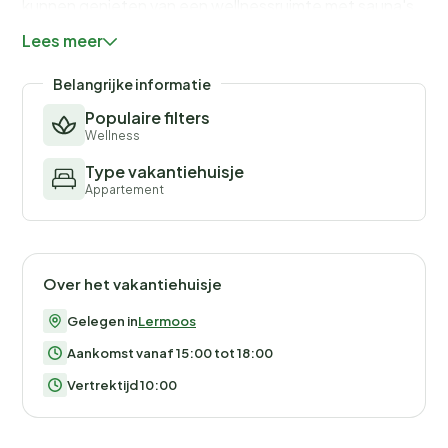
kunnen genieten van een wellnessruimte met sauna's
en een overdekt bubbelbad. De gastenkaart
Lees meer
“Zugspitz Arena Bayern-Tirol Card” is inbegrepen en
biedt kortingen en voordelen in de regio.
Belangrijke informatie
Populaire filters
Huisdiervriendelijk: Op verzoek is je trouwe viervoeter
Wellness
ook welkom (tegen betaling).
Type vakantiehuisje
Appartement
Over het vakantiehuisje
Gelegen in
Lermoos
Aankomst vanaf 15:00 tot 18:00
Vertrektijd 10:00