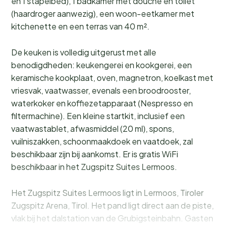
en 1 stapelbed), 1 badkamer met douche en toilet
(haardroger aanwezig), een woon-eetkamer met
kitchenette en een terras van 40 m².
De keuken is volledig uitgerust met alle
benodigdheden: keukengerei en kookgerei, een
keramische kookplaat, oven, magnetron, koelkast met
vriesvak, vaatwasser, evenals een broodrooster,
waterkoker en koffiezetapparaat (Nespresso en
filtermachine). Een kleine startkit, inclusief een
vaatwastablet, afwasmiddel (20 ml), spons,
vuilniszakken, schoonmaakdoek en vaatdoek, zal
beschikbaar zijn bij aankomst. Er is gratis WiFi
beschikbaar in het Zugspitz Suites Lermoos.
Het Zugspitz Suites Lermoos ligt in Lermoos, Tiroler
Zugspitz Arena, Tirol. Het pand ligt direct aan de piste,
vlak bij het dalstation van de Grubigsteinbahn. Gasten