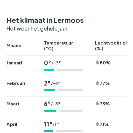
Het klimaat in Lermoos
Het weer het gehele jaar
Temperatuur
Luchtvochtighei
Maand
(°C)
(%)
0°
Januari
80%
/-7°
2°
Februari
77%
/-6°
6°
Maart
73%
/-3°
11°
April
71%
/1°