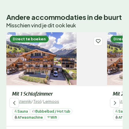
Andere accommodaties in de buurt
Misschien vind je dit ook leuk
Direct te boeken
Direct 
Mit 1 Schlafzimmer
Mit 2 S
Oostenrijk
/
Tirol
/
Lermoos
Oostenri
Sauna
Bubbelbad / Hot tub
Sauna
Afwasmachine
Wifi
Afwas