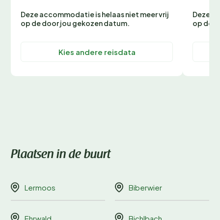
Deze accommodatie is helaas niet meer vrij
Deze ac
op de door jou gekozen datum.
op de d
Kies andere reisdata
Plaatsen in de buurt
Lermoos
Biberwier
Ehrwald
Bichlbach