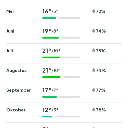
16°
Mei
72%
/5°
19°
Juni
74%
/8°
21°
Juli
75%
/10°
21°
Augustus
74%
/10°
17°
September
77%
/7°
12°
Oktober
78%
/3°