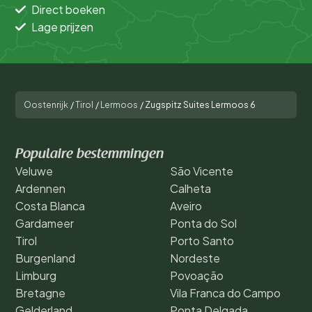
Direct boeken
Lage prijzen
Oostenrijk
/
Tirol
/
Lermoos
/
Zugspitz Suites Lermoos 6
Populaire bestemmingen
Veluwe
São Vicente
Ardennen
Calheta
Costa Blanca
Aveiro
Gardameer
Ponta do Sol
Tirol
Porto Santo
Burgenland
Nordeste
Limburg
Povoação
Bretagne
Vila Franca do Campo
Gelderland
Ponta Delgada