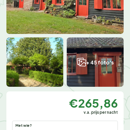
+ 45 foto's
€265,86
v.a. prijs per nacht
Met wie?