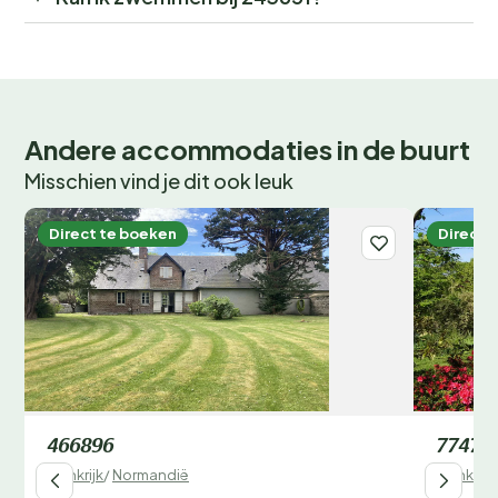
Andere accommodaties in de buurt
Misschien vind je dit ook leuk
Direct te boeken
Direct 
466896
77477
Frankrijk
/
Normandië
Frankrijk