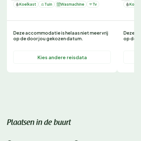
Koelkast
Tuin
Wasmachine
Tv
Koelk
Deze accommodatie is helaas niet meer vrij
Deze ac
op de door jou gekozen datum.
op de d
Kies andere reisdata
Plaatsen in de buurt