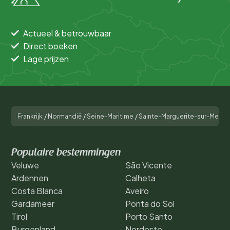
Actueel & betrouwbaar
Direct boeken
Lage prijzen
Frankrijk
/
Normandië
/
Seine-Maritime
/
Sainte-Marguerite-sur-Mer
/
2
Populaire bestemmingen
Veluwe
São Vicente
Ardennen
Calheta
Costa Blanca
Aveiro
Gardameer
Ponta do Sol
Tirol
Porto Santo
Burgenland
Nordeste