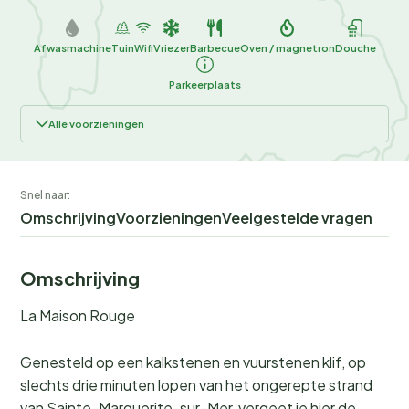
Afwasmachine
Tuin
Wifi
Vriezer
Barbecue
Oven / magnetron
Douche
Parkeerplaats
Alle voorzieningen
Snel naar:
Omschrijving
Voorzieningen
Veelgestelde vragen
Omschrijving
La Maison Rouge
Genesteld op een kalkstenen en vuurstenen klif, op
slechts drie minuten lopen van het ongerepte strand
van Sainte-Marguerite-sur-Mer, vergeet je hier de