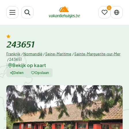
243651
Frankrijk
/
Normandië
/
Seine-Maritime
/
Sainte-Marguerite-sur-Mer
/
243651
Bekijk op kaart
|
Delen
Opslaan