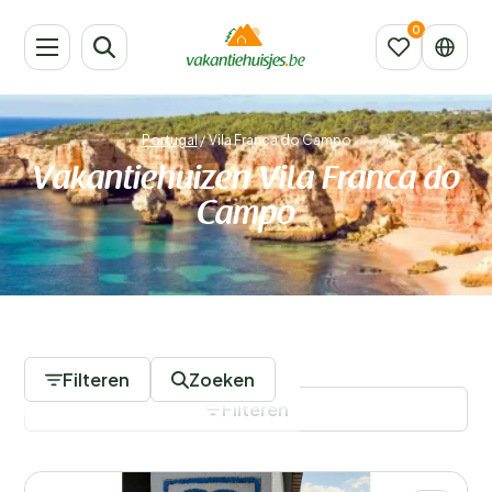
Portugal
/
Vila Franca do Campo
Vakantiehuizen Vila Franca do
Campo
1 Accommodaties
Filteren
Zoeken
Filteren
Filters opslaan