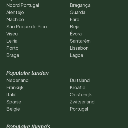
Noord Portugal
Bragança
Alentejo
Guarda
Machico
Faro
São Roque do Pico
Beja
Viseu
Évora
Leiria
Santarém
Porto
Lissabon
Braga
Lagoa
Populaire landen
Nederland
Duitsland
Frankrijk
Kroatië
Italië
Oostenrijk
Spanje
Zwitserland
België
Portugal
Populaire thema's