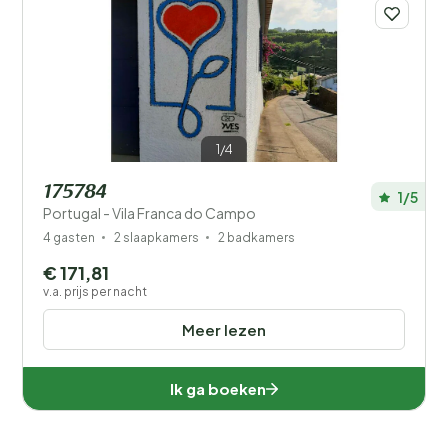
Je vakantie
Kies reisdata en je gezelschap
Wanneer?
1/4
Aantal gasten?
175784
1/5
Portugal - Vila Franca do Campo
4 gasten
2 slaapkamers
2 badkamers
€ 171,81
v.a. prijs per nacht
Afstand
1
Meer lezen
Prijs
Ik ga boeken
Kinderen
Type vakantiehuisje