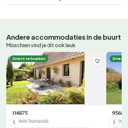
Andere accommodaties in de buurt
Misschien vind je dit ook leuk
Direct te boeken
Direct 
114875
95688
Frankrijk
/
Normandië
Frankrijk