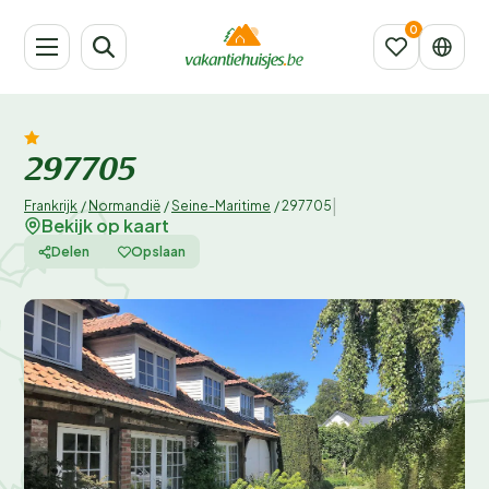
297705
|
Frankrijk
/
Normandië
/
Seine-Maritime
/
297705
Bekijk op kaart
Delen
Opslaan