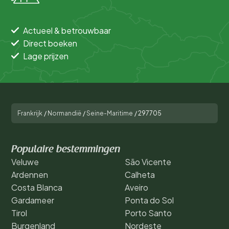
Actueel & betrouwbaar
Direct boeken
Lage prijzen
Frankrijk
/
Normandië
/
Seine-Maritime
/
297705
Populaire bestemmingen
Veluwe
São Vicente
Ardennen
Calheta
Costa Blanca
Aveiro
Gardameer
Ponta do Sol
Tirol
Porto Santo
Burgenland
Nordeste