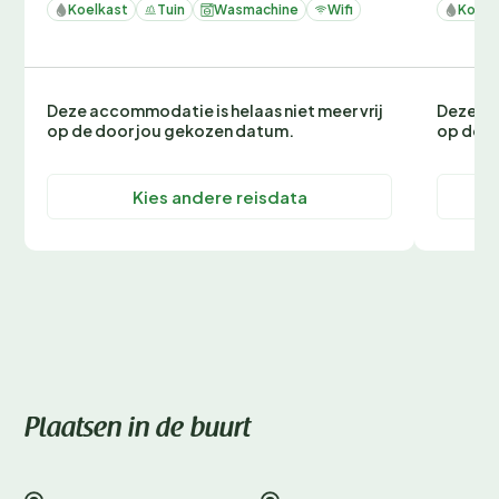
Koelkast
Tuin
Wasmachine
Wifi
Koelk
Deze accommodatie is helaas niet meer vrij
Deze ac
op de door jou gekozen datum.
op de d
Kies andere reisdata
Plaatsen in de buurt