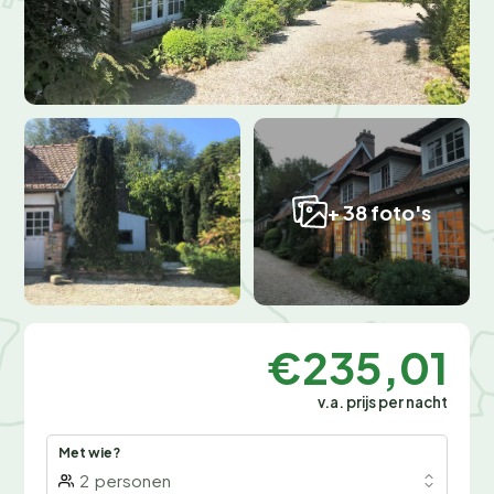
+ 38 foto's
€235,01
v.a. prijs per nacht
Met wie?
2
personen