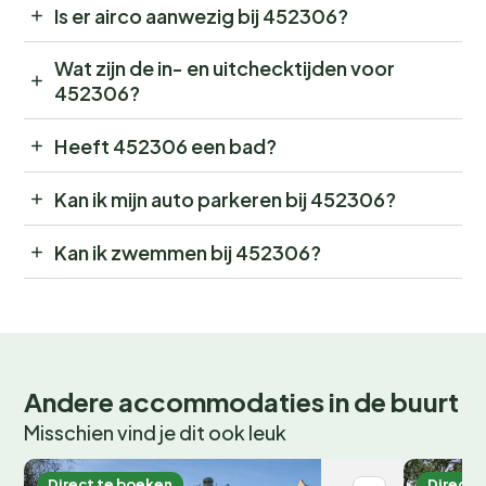
Is er airco aanwezig bij 452306?
Wat zijn de in- en uitchecktijden voor
452306?
Heeft 452306 een bad?
Kan ik mijn auto parkeren bij 452306?
Kan ik zwemmen bij 452306?
Andere accommodaties in de buurt
Misschien vind je dit ook leuk
Direct te boeken
Direct 