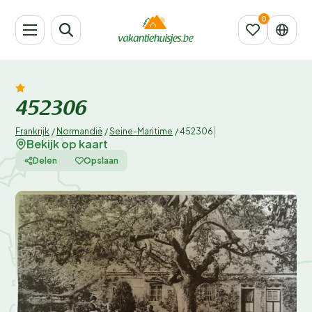
452306
|
Frankrijk
/
Normandië
/
Seine-Maritime
/
452306
Bekijk op kaart
Delen
Opslaan