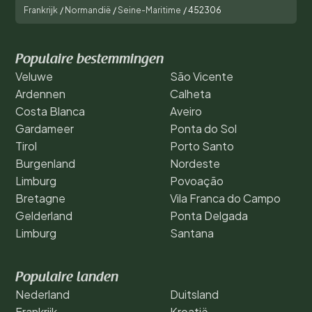
Frankrijk
/
Normandië
/
Seine-Maritime
/
452306
Populaire bestemmingen
Veluwe
São Vicente
Ardennen
Calheta
Costa Blanca
Aveiro
Gardameer
Ponta do Sol
Tirol
Porto Santo
Burgenland
Nordeste
Limburg
Povoação
Bretagne
Vila Franca do Campo
Gelderland
Ponta Delgada
Limburg
Santana
Populaire landen
Nederland
Duitsland
Frankrijk
Kroatië