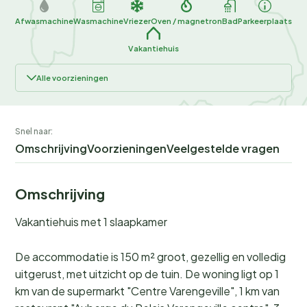
Afwasmachine
Wasmachine
Vriezer
Oven / magnetron
Bad
Parkeerplaats
Vakantiehuis
Alle voorzieningen
Snel naar:
Omschrijving
Voorzieningen
Veelgestelde vragen
Omschrijving
Vakantiehuis met 1 slaapkamer
De accommodatie is 150 m² groot, gezellig en volledig
uitgerust, met uitzicht op de tuin. De woning ligt op 1
km van de supermarkt "Centre Varengeville", 1 km van