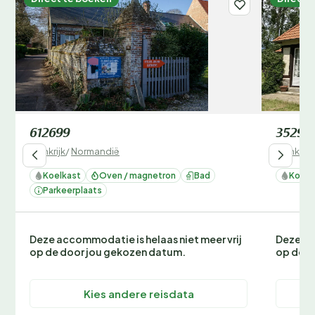
612699
35296
Frankrijk
/
Normandië
Frankrijk
Koelkast
Oven / magnetron
Bad
Koelk
Parkeerplaats
Deze accommodatie is helaas niet meer vrij
Deze ac
op de door jou gekozen datum.
op de d
Kies andere reisdata