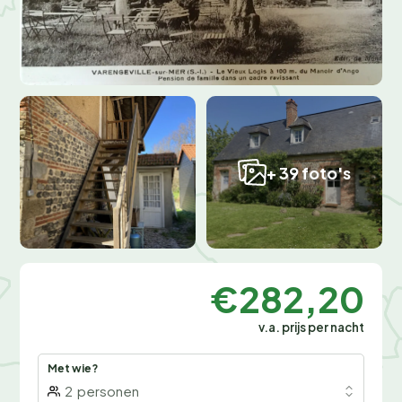
+ 39 foto's
€282,20
v.a. prijs per nacht
Met wie?
2
personen