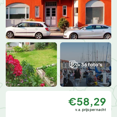
+ 36 foto's
€58,29
v.a. prijs per nacht