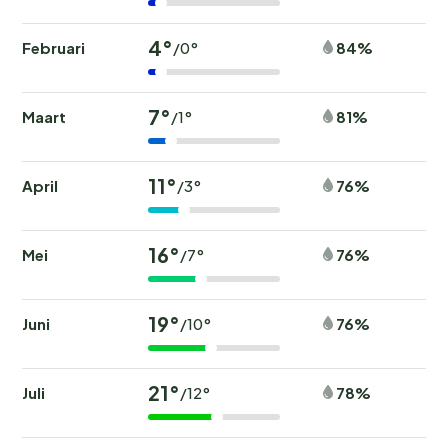
4°
Februari
84%
/0°
7°
Maart
81%
/1°
11°
April
76%
/3°
16°
Mei
76%
/7°
19°
Juni
76%
/10°
21°
Juli
78%
/12°