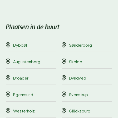
Plaatsen in de buurt
Dybbøl
Sønderborg
Augustenborg
Skelde
Broager
Dyndved
Egernsund
Svenstrup
Westerholz
Glücksburg