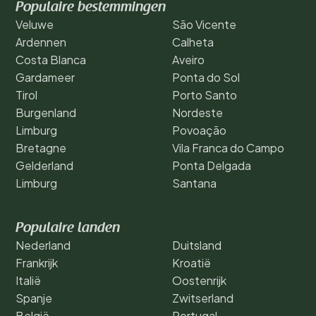
Populaire bestemmingen
Veluwe
São Vicente
Ardennen
Calheta
Costa Blanca
Aveiro
Gardameer
Ponta do Sol
Tirol
Porto Santo
Burgenland
Nordeste
Limburg
Povoação
Bretagne
Vila Franca do Campo
Gelderland
Ponta Delgada
Limburg
Santana
Populaire landen
Nederland
Duitsland
Frankrijk
Kroatië
Italië
Oostenrijk
Spanje
Zwitserland
België
Portugal