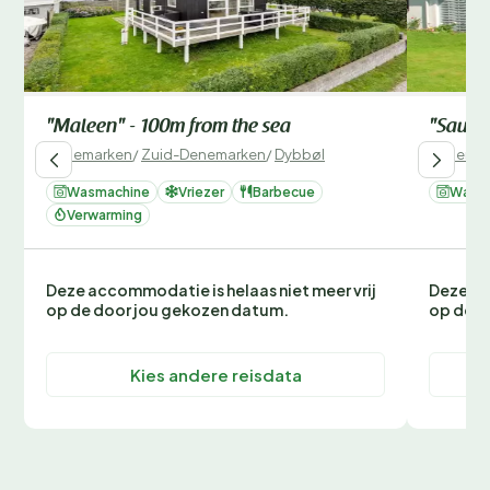
"Maleen" - 100m from the sea
"Sauli"
Denemarken
/
Zuid-Denemarken
/
Dybbøl
Denemar
Wasmachine
Vriezer
Barbecue
Wasm
Verwarming
Deze accommodatie is helaas niet meer vrij
Deze ac
op de door jou gekozen datum.
op de d
Kies andere reisdata