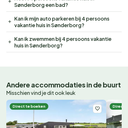
Sønderborg een bad?
Kan ik mijn auto parkeren bij 4 persoons
vakantie huis in Sønderborg?
Kan ik zwemmen bij 4 persoons vakantie
huis in Sønderborg?
Andere accommodaties in de buurt
Misschien vind je dit ook leuk
Direct te boeken
Direct 