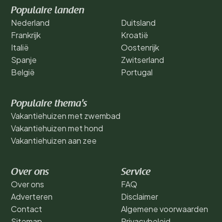
Populaire landen
Nederland
Duitsland
Frankrijk
Kroatië
Italië
Oostenrijk
Spanje
Zwitserland
België
Portugal
Populaire thema's
Vakantiehuizen met zwembad
Vakantiehuizen met hond
Vakantiehuizen aan zee
Over ons
Service
Over ons
FAQ
Adverteren
Disclaimer
Contact
Algemene voorwaarden
Sitemap
Privacybeleid