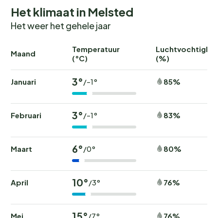
Het klimaat in Melsted
Het weer het gehele jaar
Temperatuur
Luchtvochtighei
Maand
(°C)
(%)
3°
Januari
85%
/-1°
3°
Februari
83%
/-1°
6°
Maart
80%
/0°
10°
April
76%
/3°
15°
Mei
76%
/7°