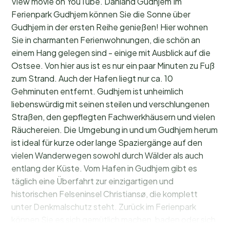
View movie on YouTube. Danland Gudhjem Im
Ferienpark Gudhjem können Sie die Sonne über
Gudhjem in der ersten Reihe genießen! Hier wohnen
Sie in charmanten Ferienwohnungen, die schön an
einem Hang gelegen sind - einige mit Ausblick auf die
Ostsee. Von hier aus ist es nur ein paar Minuten zu Fuß
zum Strand. Auch der Hafen liegt nur ca. 10
Gehminuten entfernt. Gudhjem ist unheimlich
liebenswürdig mit seinen steilen und verschlungenen
Straßen, den gepflegten Fachwerkhäusern und vielen
Räuchereien. Die Umgebung in und um Gudhjem herum
ist ideal für kurze oder lange Spaziergänge auf den
vielen Wanderwegen sowohl durch Wälder als auch
entlang der Küste. Vom Hafen in Gudhjem gibt es
täglich eine Überfahrt zur einzigartigen und
historischen Felseninsel Christiansø, die komplett
unter Denkmalschutz steht. Zurück im Ferienpark
können Sie es sich gemütlich machen, baden oder sich