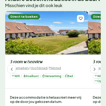
Misschien vind je dit ook leuk
Direct te boeken
Direct 
3 room w/seaview
3 room
Denemarken
/
Hoofdstad
/
Melsted
Denemar
Wifi
Koelkast
Verwarming
Bad
Wifi
Op ee
Deze accommodatie is helaas niet meer vrij
Deze ac
op de door jou gekozen datum.
op de d