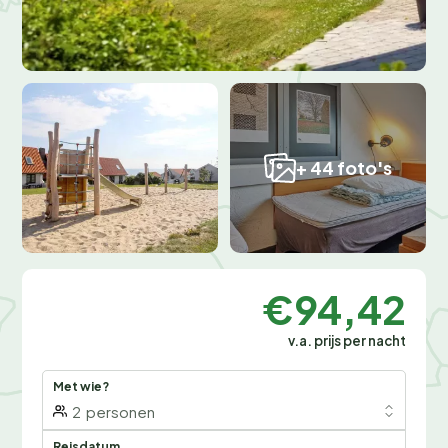
+ 44 foto's
€94,42
v.a. prijs per nacht
Met wie?
2
personen
Reisdatum