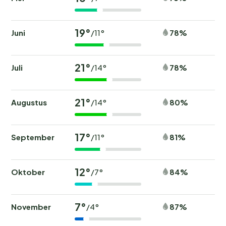
19°
Juni
78%
/11°
21°
Juli
78%
/14°
21°
Augustus
80%
/14°
17°
September
81%
/11°
12°
Oktober
84%
/7°
7°
November
87%
/4°