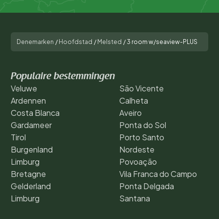
Denemarken
/
Hoofdstad
/
Melsted
/
3 room w/seaview-PLUS
Populaire bestemmingen
Veluwe
São Vicente
Ardennen
Calheta
Costa Blanca
Aveiro
Gardameer
Ponta do Sol
Tirol
Porto Santo
Burgenland
Nordeste
Limburg
Povoação
Bretagne
Vila Franca do Campo
Gelderland
Ponta Delgada
Limburg
Santana