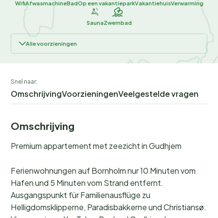
Wifi
Afwasmachine
Bad
Op een vakantiepark
Vakantiehuis
Verwarming
Sauna
Zwembad
Alle voorzieningen
Snel naar:
Omschrijving
Voorzieningen
Veelgestelde vragen
Omschrijving
Premium appartement met zeezicht in Gudhjem
Ferienwohnungen auf Bornholm nur 10 Minuten vom
Hafen und 5 Minuten vom Strand entfernt.
Ausgangspunkt für Familienausflüge zu
Helligdomsklipperne, Paradisbakkerne und Christiansø.