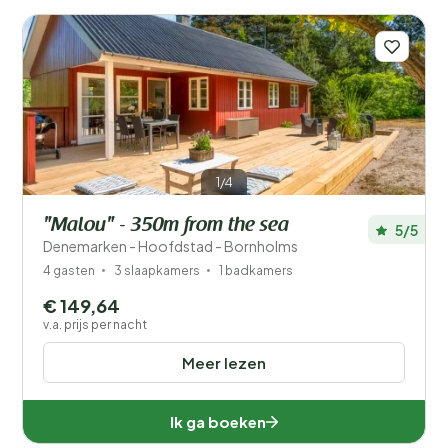
Aantal gasten?
1/4
Plaatsen
"Malou" - 350m from the sea
5/5
Prijs
Denemarken - Hoofdstad - Bornholms
4 gasten
3 slaapkamers
1 badkamers
Ligging
€ 149,64
Kinderen
v.a. prijs per nacht
Meer lezen
Type vakantiehuisje
Populaire filters
Ik ga boeken