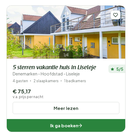
1/4
5 sterren vakantie huis in Liseleje
5/5
Denemarken - Hoofdstad - Liseleje
4 gasten
2 slaapkamers
1 badkamers
€ 75,17
v.a. prijs per nacht
Meer lezen
Ik ga boeken