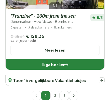
1/4
"Franzine" - 200m from the sea
5/5
Denemarken - Hoofdstad - Bornholms
6 gasten
3 slaapkamers
1 badkamers
€ 128,36
€135,54
v.a. prijs per nacht
Meer lezen
Ik ga boeken
Toon 16 vergelijkbare Vakantiehuisjes
1
2
3