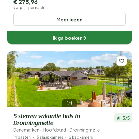
€ 275,96
v.a. prijs per nacht
Meer lezen
Ik ga boeken
1/4
5 sterren vakantie huis in
5/5
Dronningmølle
Denemarken - Hoofdstad - Dronningmølle
14 gasten
5 slaapkamers
2 badkamers