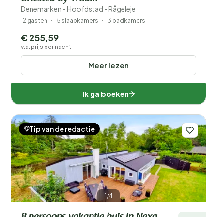
Denemarken - Hoofdstad - Rågeleje
12 gasten
5 slaapkamers
3 badkamers
€ 255,59
v.a. prijs per nacht
Meer lezen
Ik ga boeken
Tip van de redactie
1/4