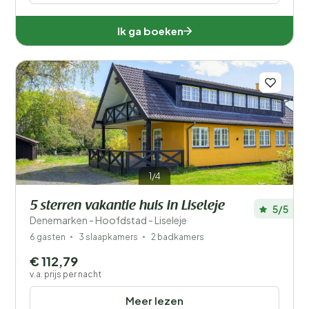
Ik ga boeken
1/4
5 sterren vakantie huis in Liseleje
5/5
Denemarken - Hoofdstad - Liseleje
6 gasten
3 slaapkamers
2 badkamers
€ 112,79
v.a. prijs per nacht
Meer lezen