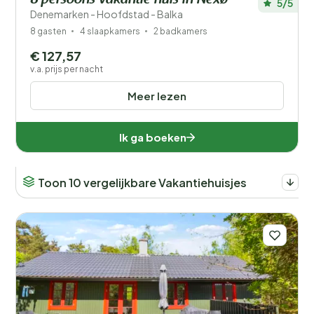
8 persoons vakantie huis in Nexø
5/5
Denemarken - Hoofdstad - Balka
8 gasten
4 slaapkamers
2 badkamers
€ 127,57
v.a. prijs per nacht
Meer lezen
Ik ga boeken
Toon 10 vergelijkbare Vakantiehuisjes