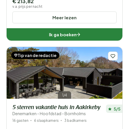
€ 213,82
v.a. prijs per nacht
Meer lezen
Ik ga boeken
Tip van de redactie
1/4
5 sterren vakantie huis in Aakirkeby
5/5
Denemarken - Hoofdstad - Bornholms
16 gasten
6 slaapkamers
3 badkamers