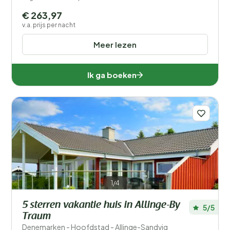
€ 263,97
v.a. prijs per nacht
Meer lezen
Ik ga boeken
1/4
5 sterren vakantie huis in Allinge-By
5/5
Traum
Denemarken - Hoofdstad - Allinge-Sandvig