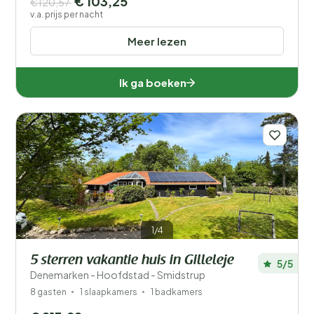
€ 103,25
€120,57
v.a. prijs per nacht
Meer lezen
Ik ga boeken
1/4
5 sterren vakantie huis in Gilleleje
5/5
Denemarken - Hoofdstad - Smidstrup
8 gasten
1 slaapkamers
1 badkamers