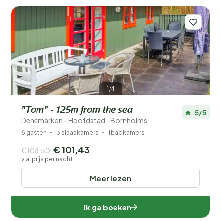
verken de verborgen schatten van Denemarken's
meest bijzondere vakantiebestemming.
Meer lezen
1/4
"Tom" - 125m from the sea
5/5
Denemarken - Hoofdstad - Bornholms
6 gasten
3 slaapkamers
1 badkamers
Filters opslaan
€ 101,43
€108,50
v.a. prijs per nacht
Meer lezen
Je vakantie
Kies reisdata en je gezelschap
Ik ga boeken
Wanneer?