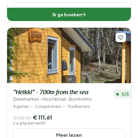
Ik ga boeken
1/4
"Heikki" - 700m from the sea
5/5
Denemarken - Hoofdstad - Bornholms
4 gasten
2 slaapkamers
1 badkamers
€ 111,61
€120,36
v.a. prijs per nacht
Meer lezen