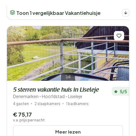
Toon 1 vergelijkbaar Vakantiehuisje
1/4
5 sterren vakantie huis in Liseleje
5/5
Denemarken - Hoofdstad - Liseleje
4 gasten
2 slaapkamers
1 badkamers
€ 75,17
v.a. prijs per nacht
Meer lezen