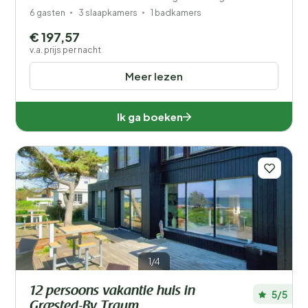
6 gasten
3 slaapkamers
1 badkamers
€ 197,57
v.a. prijs per nacht
Meer lezen
Ik ga boeken
1/4
12 persoons vakantie huis in
5/5
Græsted-By Traum