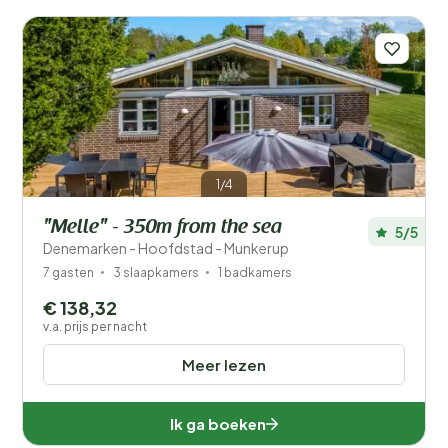
Mindervaliden
Voorzieningen
Wellness
1/4
"Melle" - 350m from the sea
5/5
Denemarken - Hoofdstad - Munkerup
7 gasten
3 slaapkamers
1 badkamers
€ 138,32
v.a. prijs per nacht
Meer lezen
Ik ga boeken