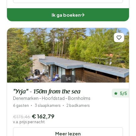
Ik ga boeken
1/4
"Yrja" - 150m from the sea
5/5
Denemarken - Hoofdstad - Bornholms
6 gasten
3 slaapkamers
2 badkamers
€ 162,79
€175,46
v.a. prijs per nacht
Meer lezen