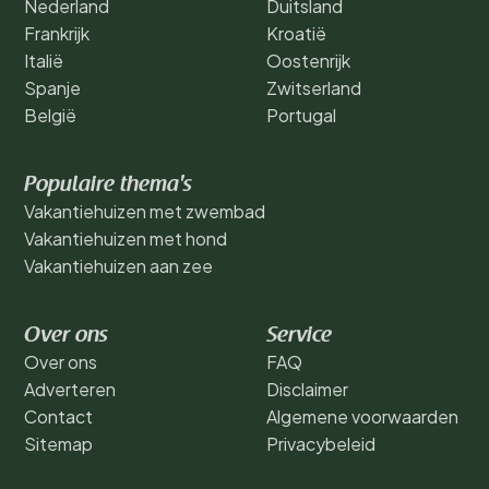
Nederland
Duitsland
Frankrijk
Kroatië
Italië
Oostenrijk
Spanje
Zwitserland
België
Portugal
Populaire thema's
Vakantiehuizen met zwembad
Vakantiehuizen met hond
Vakantiehuizen aan zee
Over ons
Service
Over ons
FAQ
Adverteren
Disclaimer
Contact
Algemene voorwaarden
Sitemap
Privacybeleid