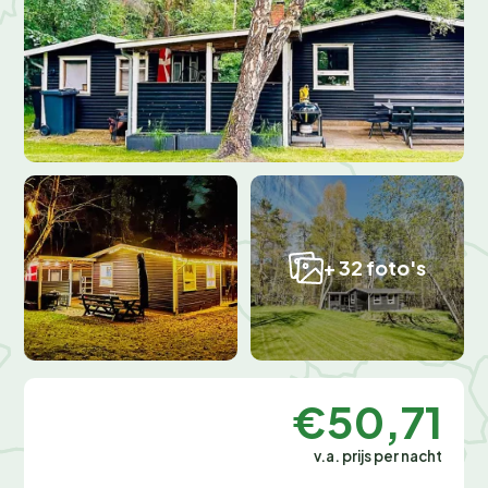
+ 32 foto's
€50,71
v.a. prijs per nacht