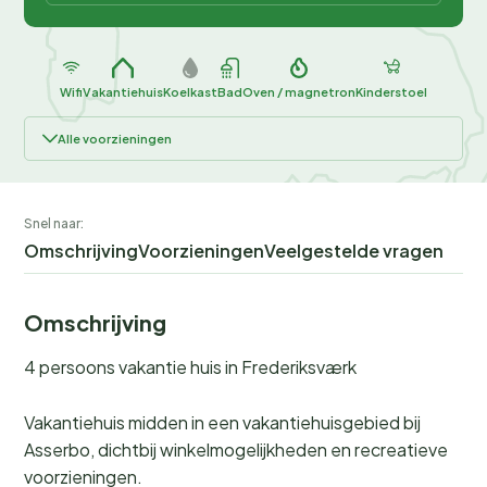
Wifi
Vakantiehuis
Koelkast
Bad
Oven / magnetron
Kinderstoel
Alle voorzieningen
Snel naar:
Omschrijving
Voorzieningen
Veelgestelde vragen
Omschrijving
4 persoons vakantie huis in Frederiksværk
Vakantiehuis midden in een vakantiehuisgebied bij
Asserbo, dichtbij winkelmogelijkheden en recreatieve
voorzieningen.