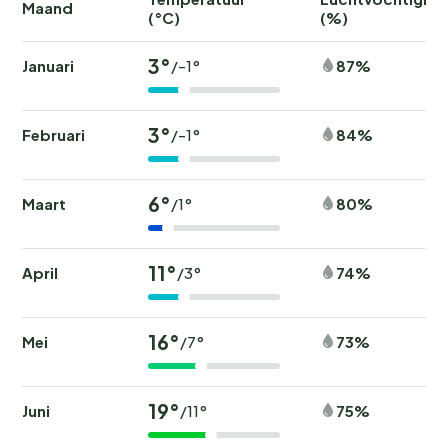
Maand
(°C)
(%)
3°
Januari
87%
/-1°
3°
Februari
84%
/-1°
6°
Maart
80%
/1°
11°
April
74%
/3°
16°
Mei
73%
/7°
19°
Juni
75%
/11°