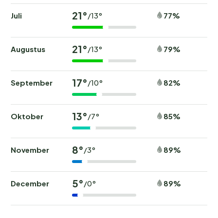
21°
Juli
77%
/13°
21°
Augustus
79%
/13°
17°
September
82%
/10°
13°
Oktober
85%
/7°
8°
November
89%
/3°
5°
December
89%
/0°