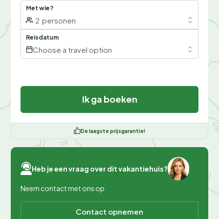
Met wie?
2
personen
Reisdatum
Choose a travel option
Ik ga boeken
De laagste prijsgarantie!
Heb je een vraag over dit vakantiehuis?
Neem contact met ons op
Contact opnemen