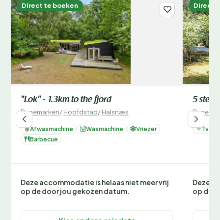
Direct te boeken
Direct 
"Lok" - 1.3km to the fjord
5 sterr
Denemarken
/
Hoofdstad
/
Halsnæs
Denemar
Afwasmachine
Wasmachine
Vriezer
Tv
Barbecue
Deze accommodatie is helaas niet meer vrij
Deze ac
op de door jou gekozen datum.
op de d