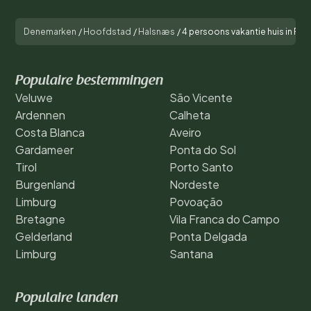
Denemarken
/
Hoofdstad
/
Halsnæs
/
4 persoons vakantie huis in Fr
Populaire bestemmingen
Veluwe
São Vicente
Ardennen
Calheta
Costa Blanca
Aveiro
Gardameer
Ponta do Sol
Tirol
Porto Santo
Burgenland
Nordeste
Limburg
Povoação
Bretagne
Vila Franca do Campo
Gelderland
Ponta Delgada
Limburg
Santana
Populaire landen