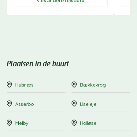
Kies andere reisdata
Plaatsen in de buurt
Halsnæs
Bækkekrog
Asserbo
Liseleje
Melby
Holløse