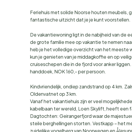
Feriehuis met solide Noorse houten meubels, 
fantastische uitzicht dat je je kunt voorstellen.
De vakantiewoning ligt in de nabijheid van de
de grote familie mee op vakantie te nemen na
heb je het volledige overzicht van het meeste 
kun je genieten van je middagkoffie en op veili
cruiseschepen die in de fjord voor anker liggen
handdoek, NOK 160,- per persoon.
Kindvriendelijk, ondiep zandstrand op 4 km. Zal
Oldenvatnet op 3 km.
Vanaf het vakantiehuis zijn er veel mogelijkhed
kabelbaan ter wereld, Loen Skylift, heeft een f
Dagtochten: Geirangerfjord waar de majestueuz
steile berghellingen storten. Vestkapp – het 
zuidelijke vogelberg van Noorwegen en Ålesun