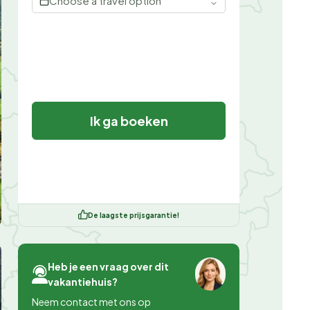
Choose a travel option
Ik ga boeken
De laagste prijsgarantie!
Heb je een vraag over dit
vakantiehuis?
Neem contact met ons op