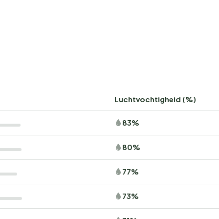
Luchtvochtigheid (%)
83%
80%
77%
73%