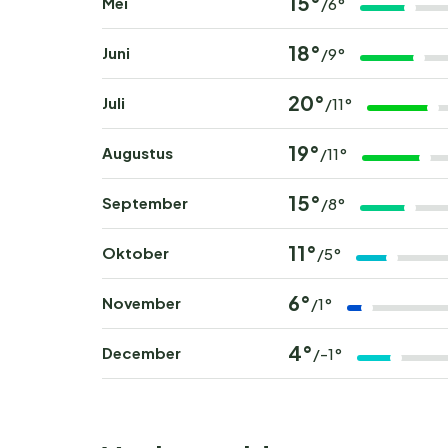
15°
Mei
/6°
18°
Juni
/9°
20°
Juli
/11°
19°
Augustus
/11°
15°
September
/8°
11°
Oktober
/5°
6°
November
/1°
4°
December
/-1°