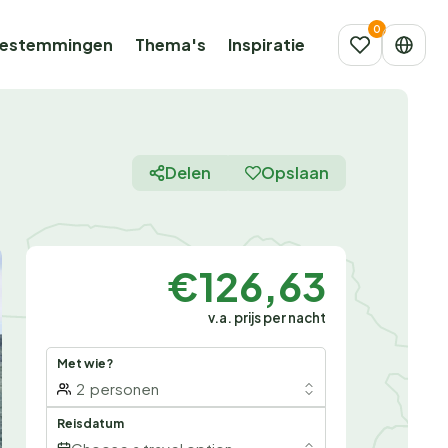
estemmingen
Thema's
Inspiratie
Delen
Opslaan
€126,63
v.a. prijs per nacht
Met wie?
2
personen
Reisdatum