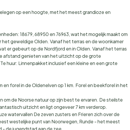
gelegen op een hoogte, met het meest grandioze en
 eenheden: 18679, 68950 en 76963, wat het mogelijk maakt om
ar het geweldige Olden. Vanaf het terras en de woonkamer
wat er gebeurt op de Nordfjord en in Olden. Vanaf het terras
ge afstand genieten van het uitzicht op de grote
. Te huur: Linnenpakket inclusief een kleine en een grote
m en forel in de Oldenelven op 1 km. Forel en beekforel in het
en om de Noorse natuur op zijn best te ervaren. De steilste
antastisch uitzicht en ligt ongeveer 7 km verderop.
e watervallen De zeven zusters en Frieren zich over de
meest westelijke punt van Noorwegen, Runde - het meest
d - de jugendstad aan de zee.