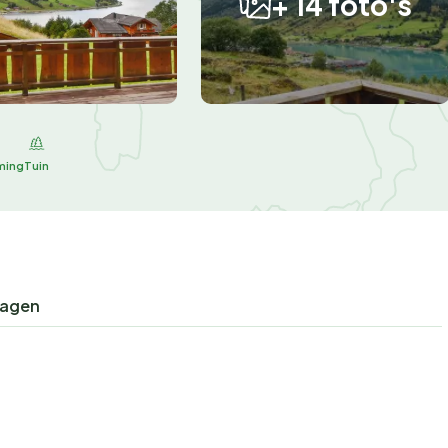
+ 14 foto's
ming
Tuin
ragen