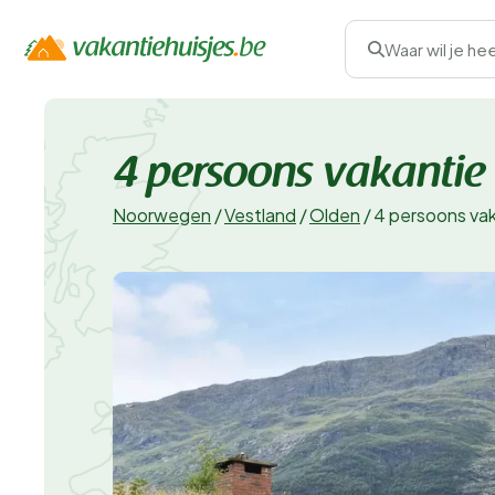
Waar wil je he
4 persoons vakantie 
Noorwegen
/
Vestland
/
Olden
/
4 persoons vaka