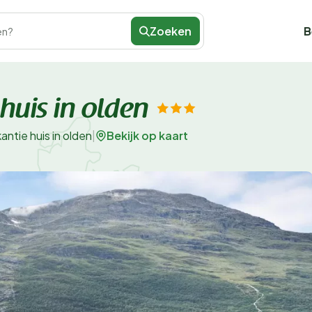
Zoeken
B
en?
huis in olden
Bekijk op kaart
ntie huis in olden
|