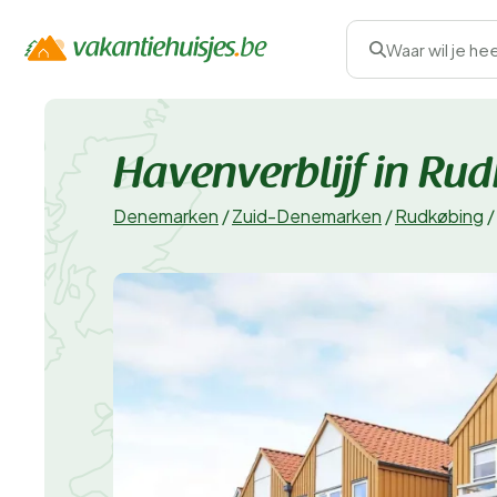
Waar wil je he
Havenverblijf in Ru
Denemarken
/
Zuid-Denemarken
/
Rudkøbing
/