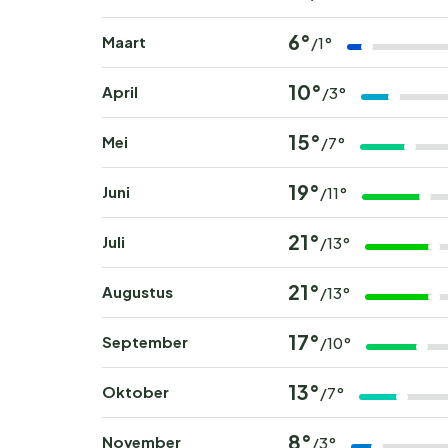
6°
Maart
/1°
10°
April
/3°
15°
Mei
/7°
19°
Juni
/11°
21°
Juli
/13°
21°
Augustus
/13°
17°
September
/10°
13°
Oktober
/7°
8°
November
/3°