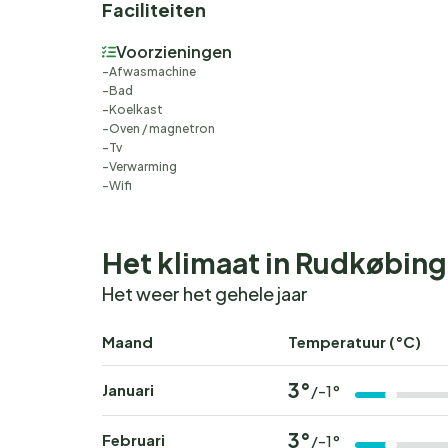
Faciliteiten
Voorzieningen
Afwasmachine
Bad
Koelkast
Oven / magnetron
Tv
Verwarming
Wifi
Het klimaat in Rudkøbing
Het weer het gehele jaar
Maand
Temperatuur (°C)
3°
Januari
/-1°
3°
Februari
/-1°