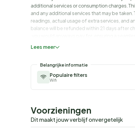
additional services or consumption charges.Thi
and any additional services that may be taken.
readings, actual usage of extra services, and a
balance will be refunded within 21 days after 
you would anyways pay for, ensuring a seamle
Lees meer
Belangrijke informatie
Populaire filters
Wifi
Voorzieningen
Dit maakt jouw verblijf onvergetelijk