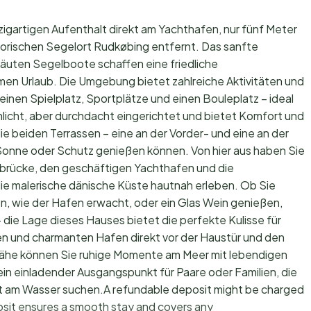
igartigen Aufenthalt direkt am Yachthafen, nur fünf Meter
orischen Segelort Rudkøbing entfernt. Das sanfte
äuten Segelboote schaffen eine friedliche
en Urlaub. Die Umgebung bietet zahlreiche Aktivitäten und
einen Spielplatz, Sportplätze und einen Bouleplatz – ideal
hlicht, aber durchdacht eingerichtet und bietet Komfort und
ie beiden Terrassen – eine an der Vorder- und eine an der
 Sonne oder Schutz genießen können. Von hier aus haben Sie
brücke, den geschäftigen Yachthafen und die
ie malerische dänische Küste hautnah erleben. Ob Sie
n, wie der Hafen erwacht, oder ein Glas Wein genießen,
ie Lage dieses Hauses bietet die perfekte Kulisse für
en und charmanten Hafen direkt vor der Haustür und den
 Nähe können Sie ruhige Momente am Meer mit lebendigen
 ein einladender Ausgangspunkt für Paare oder Familien, die
t am Wasser suchen.A refundable deposit might be charged
osit ensures a smooth stay and covers any