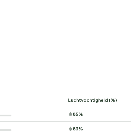
Luchtvochtigheid (%)
85%
83%