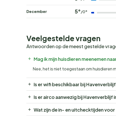
5°
December
/0°
Veelgestelde vragen
Antwoorden op de meest gestelde vra
Mag ik mijn huisdieren meenemen naar
Nee, het is niet toegestaan om huisdieren 
Is er wifi beschikbaar bij Havenverblij
Is er airco aanwezig bij Havenverblijf
Wat zijn de in- en uitchecktijden voo