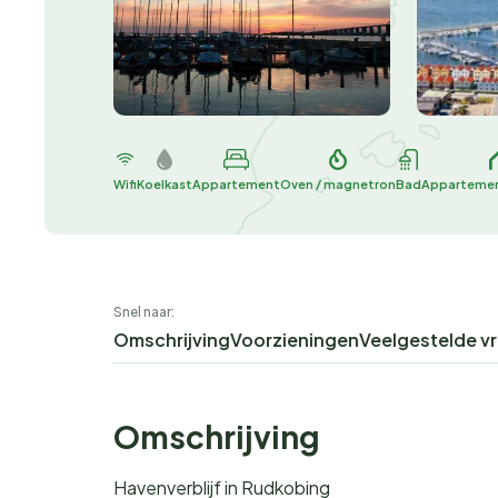
Wifi
Koelkast
Appartement
Oven / magnetron
Bad
Apparteme
Snel naar:
Omschrijving
Voorzieningen
Veelgestelde v
Omschrijving
Havenverblijf in Rudkobing