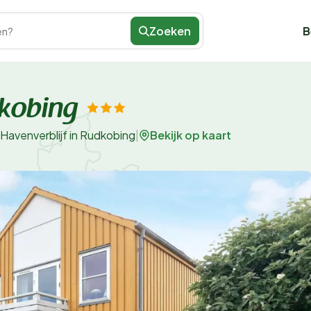
Zoeken
B
en?
dkobing
Bekijk op kaart
Havenverblijf in Rudkobing
|