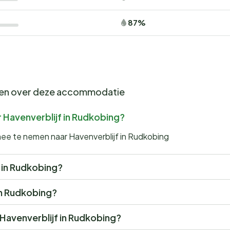
87%
gen over deze accommodatie
 Havenverblijf in Rudkobing?
mee te nemen naar Havenverblijf in Rudkobing
f in Rudkobing?
 in Rudkobing?
r Havenverblijf in Rudkobing?