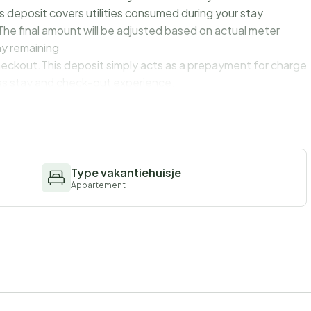
s deposit covers utilities consumed during your stay
The final amount will be adjusted based on actual meter
ny remaining
checkout.This deposit simply acts as a prepayment for charges
ss stay and check-out experience.
Type vakantiehuisje
Appartement