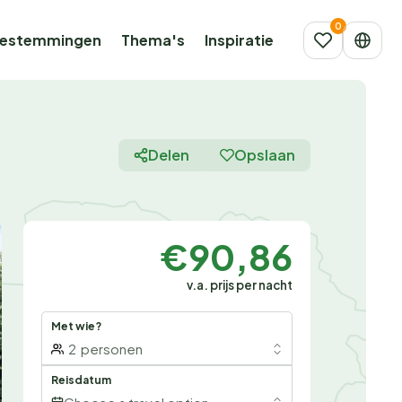
estemmingen
Thema's
Inspiratie
Delen
Opslaan
€90,86
v.a. prijs per nacht
Met wie?
2
personen
Reisdatum