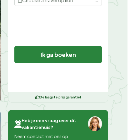
Choose a travel option
Ik ga boeken
De laagste prijsgarantie!
Heb je een vraag over dit
vakantiehuis?
Neem contact met ons op