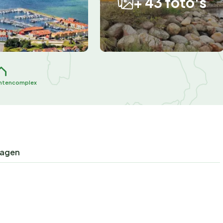
+ 43 foto's
ntencomplex
ragen