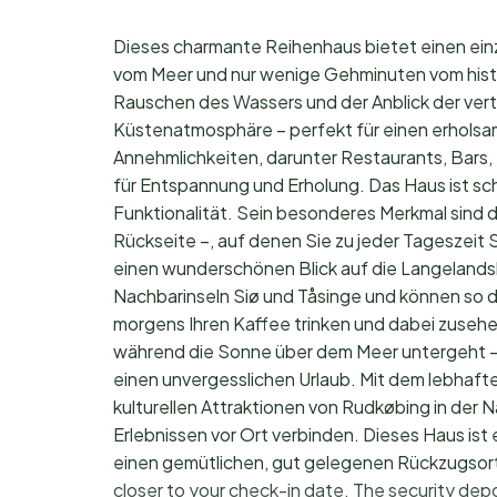
Dieses charmante Reihenhaus bietet einen einz
vom Meer und nur wenige Gehminuten vom hist
Rauschen des Wassers und der Anblick der vert
Küstenatmosphäre – perfekt für einen erholsam
Annehmlichkeiten, darunter Restaurants, Bars, 
für Entspannung und Erholung. Das Haus ist sc
Funktionalität. Sein besonderes Merkmal sind d
Rückseite –, auf denen Sie zu jeder Tageszeit
einen wunderschönen Blick auf die Langelands
Nachbarinseln Siø und Tåsinge und können so d
morgens Ihren Kaffee trinken und dabei zusehe
während die Sonne über dem Meer untergeht – d
einen unvergesslichen Urlaub. Mit dem lebhaft
kulturellen Attraktionen von Rudkøbing in der
Erlebnissen vor Ort verbinden. Dieses Haus ist
einen gemütlichen, gut gelegenen Rückzugsor
closer to your check-in date. The security dep