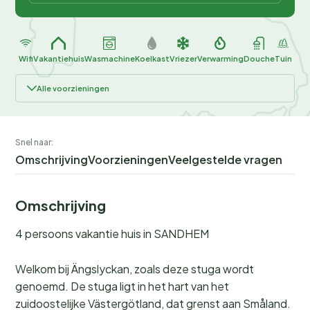
Wifi
Vakantiehuis
Wasmachine
Koelkast
Vriezer
Verwarming
Douche
Tuin
Alle voorzieningen
Snel naar:
Omschrijving
Voorzieningen
Veelgestelde vragen
Omschrijving
4 persoons vakantie huis in SANDHEM
Welkom bij Ängslyckan, zoals deze stuga wordt
genoemd. De stuga ligt in het hart van het
zuidoostelijke Västergötland, dat grenst aan Småland.