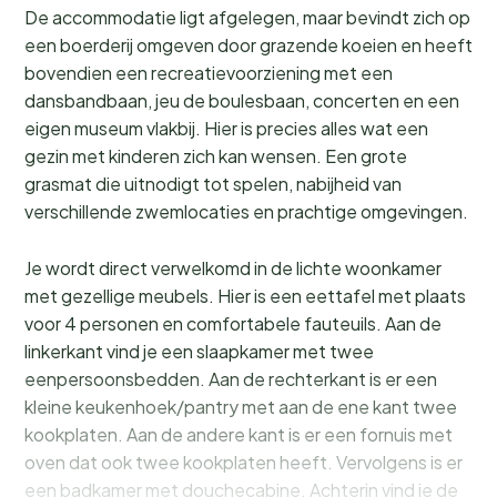
De accommodatie ligt afgelegen, maar bevindt zich op
een boerderij omgeven door grazende koeien en heeft
bovendien een recreatievoorziening met een
dansbandbaan, jeu de boulesbaan, concerten en een
eigen museum vlakbij. Hier is precies alles wat een
gezin met kinderen zich kan wensen. Een grote
grasmat die uitnodigt tot spelen, nabijheid van
verschillende zwemlocaties en prachtige omgevingen.
Je wordt direct verwelkomd in de lichte woonkamer
met gezellige meubels. Hier is een eettafel met plaats
voor 4 personen en comfortabele fauteuils. Aan de
linkerkant vind je een slaapkamer met twee
eenpersoonsbedden. Aan de rechterkant is er een
kleine keukenhoek/pantry met aan de ene kant twee
kookplaten. Aan de andere kant is er een fornuis met
oven dat ook twee kookplaten heeft. Vervolgens is er
een badkamer met douchecabine. Achterin vind je de