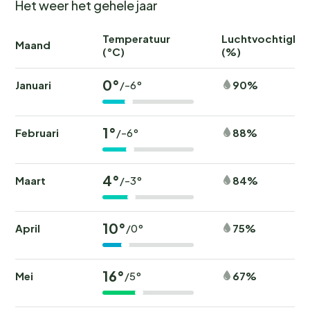
Het weer het gehele jaar
Temperatuur
Luchtvochtighei
Maand
(°C)
(%)
0°
Januari
90%
/-6°
1°
Februari
88%
/-6°
4°
Maart
84%
/-3°
10°
April
75%
/0°
16°
Mei
67%
/5°