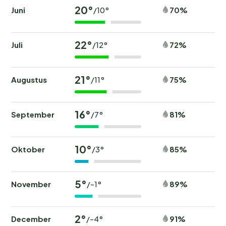
20°
Juni
70%
/10°
22°
Juli
72%
/12°
21°
Augustus
75%
/11°
16°
September
81%
/7°
10°
Oktober
85%
/3°
5°
November
89%
/-1°
2°
December
91%
/-4°