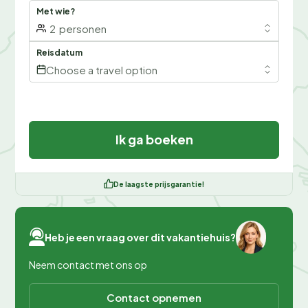
Met wie?
2
personen
Reisdatum
Choose a travel option
Ik ga boeken
De laagste prijsgarantie!
Heb je een vraag over dit vakantiehuis?
Neem contact met ons op
Contact opnemen