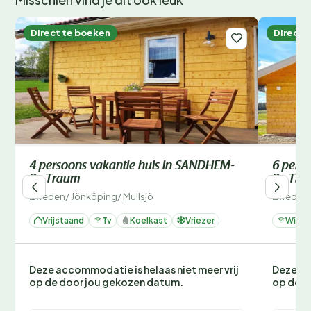
Direct te boeken
Direct 
4 persoons vakantie huis in SANDHEM-
6 pers
By Traum
By Tra
Zweden
/
Jönköping
/
Mullsjö
Zweden
Vrijstaand
Tv
Koelkast
Vriezer
Wifi
Deze accommodatie is helaas niet meer vrij
Deze ac
op de door jou gekozen datum.
op de d