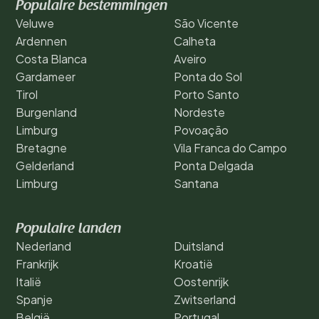
Populaire bestemmingen
Veluwe
São Vicente
Ardennen
Calheta
Costa Blanca
Aveiro
Gardameer
Ponta do Sol
Tirol
Porto Santo
Burgenland
Nordeste
Limburg
Povoação
Bretagne
Vila Franca do Campo
Gelderland
Ponta Delgada
Limburg
Santana
Populaire landen
Nederland
Duitsland
Frankrijk
Kroatië
Italië
Oostenrijk
Spanje
Zwitserland
België
Portugal