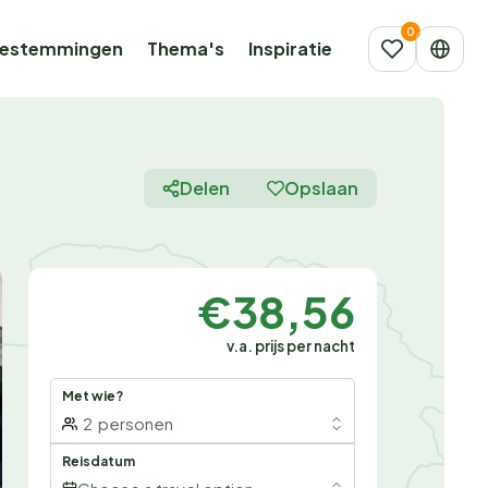
estemmingen
Thema's
Inspiratie
Delen
Opslaan
t
€38,56
v.a. prijs per nacht
Met wie?
2
personen
Reisdatum