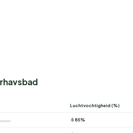
erhavsbad
Luchtvochtigheid (%)
85%