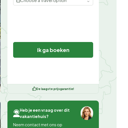
Choose a travel option
Ik ga boeken
De laagste prijsgarantie!
Heb je een vraag over dit
vakantiehuis?
Neem contact met ons op