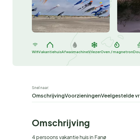
Wifi
Vakantiehuis
Afwasmachine
Vriezer
Oven / magnetron
Do
Snel naar:
Omschrijving
Voorzieningen
Veelgestelde v
Omschrijving
4 persoons vakantie huis in Fanø