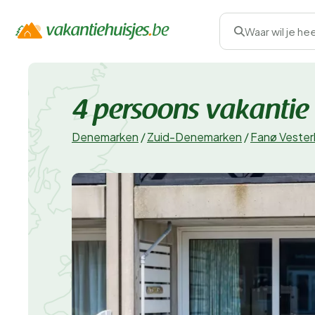
Waar wil je he
4 persoons vakantie 
Denemarken
/
Zuid-Denemarken
/
Fanø Veste