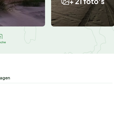
+ 21 foto's
uche
ragen