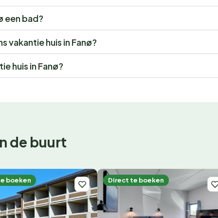
nø een bad?
ns vakantie huis in Fanø?
ie huis in Fanø?
n de buurt
te boeken
Direct te boeken