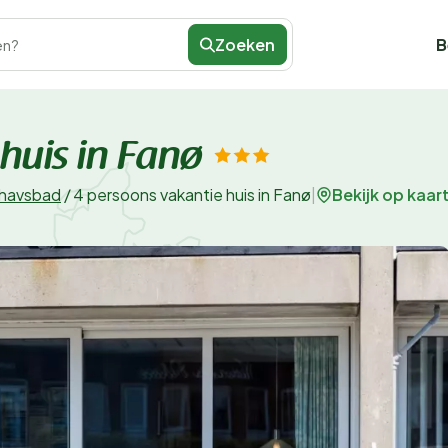
Zoeken
B
en?
huis in Fanø
Bekijk op kaar
rhavsbad
/
4 persoons vakantie huis in Fanø
|