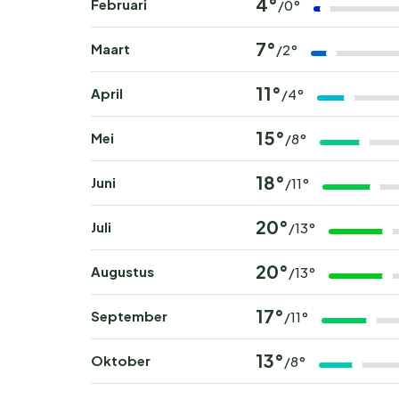
4°
Februari
/0°
7°
Maart
/2°
11°
April
/4°
15°
Mei
/8°
18°
Juni
/11°
20°
Juli
/13°
20°
Augustus
/13°
17°
September
/11°
13°
Oktober
/8°