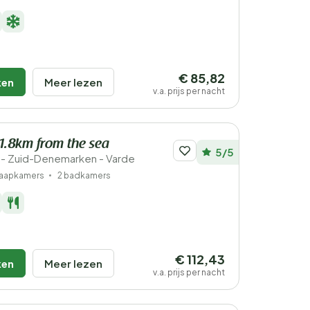
€ 85,82
ken
Meer lezen
v.a. prijs per nacht
 1.8km from the sea
5/5
- Zuid-Denemarken - Varde
laapkamers
2 badkamers
€ 112,43
ken
Meer lezen
v.a. prijs per nacht