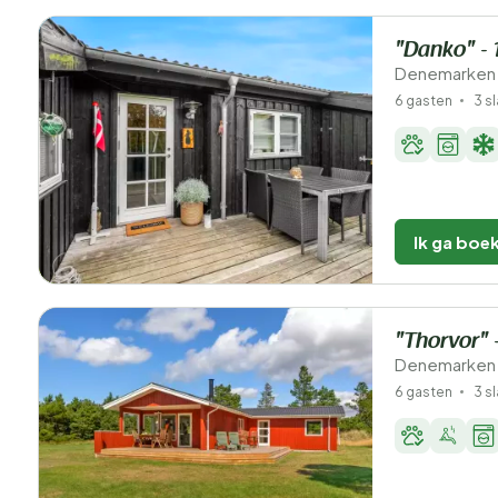
"Danko" - 
Denemarken 
6 gasten
3 s
Ik ga boe
"Thorvor" 
Denemarken 
6 gasten
3 s