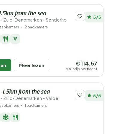
1.5km from the sea
5/5
- Zuid-Denemarken - Sønderho
laapkamers
2 badkamers
€ 114,57
ken
Meer lezen
v.a. prijs per nacht
- 1.5km from the sea
5/5
- Zuid-Denemarken - Varde
laapkamers
1 badkamers