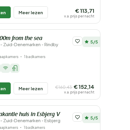
€ 113,71
ken
Meer lezen
v.a. prijs per nacht
200m from the sea
5/5
- Zuid-Denemarken - Rindby
laapkamers
1 badkamers
€ 152,14
€160,43
ken
Meer lezen
v.a. prijs per nacht
akantie huis in Esbjerg V
5/5
- Zuid-Denemarken - Esbjerg
laapkamers
1 badkamers