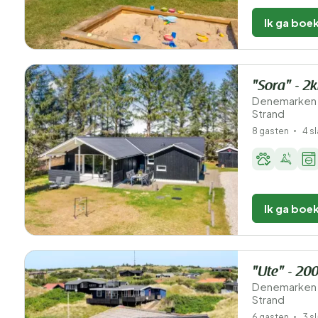
Ik ga boe
"Sora" - 2
Denemarken 
Strand
8 gasten
4 s
Ik ga boe
"Ute" - 20
Denemarken 
Strand
6 gasten
3 s