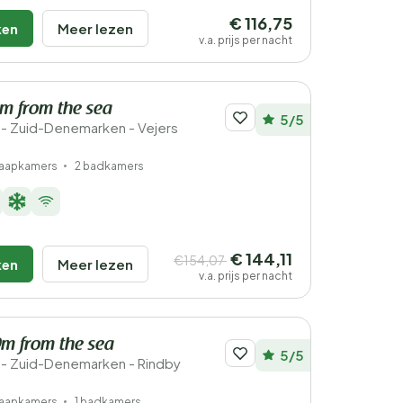
€ 116,75
ken
Meer lezen
v.a. prijs per nacht
km from the sea
5/5
- Zuid-Denemarken - Vejers
laapkamers
2 badkamers
€ 144,11
€154,07
ken
Meer lezen
v.a. prijs per nacht
0m from the sea
5/5
- Zuid-Denemarken - Rindby
laapkamers
1 badkamers