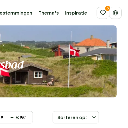
estemmingen
Thema's
Inspiratie
vsbad
€
€
Sorteren op: