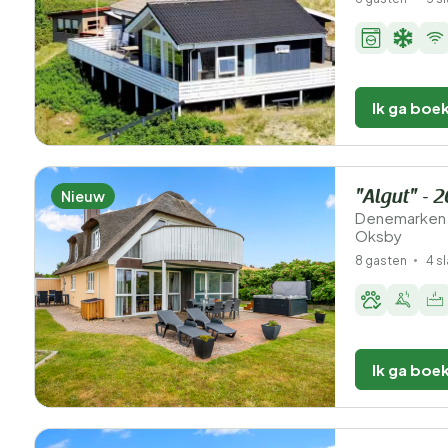
Ik ga boe
Nieuw
"Algut" - 
Denemarken 
Oksby
8 gasten
4 s
Ik ga boe