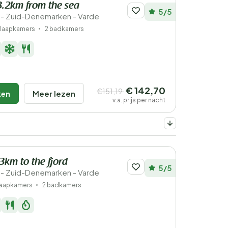
3.2km from the sea
5/5
- Zuid-Denemarken - Varde
slaapkamers
2 badkamers
€ 142,70
€151,19
ken
Meer lezen
v.a. prijs per nacht
.3km to the fjord
5/5
- Zuid-Denemarken - Varde
laapkamers
2 badkamers