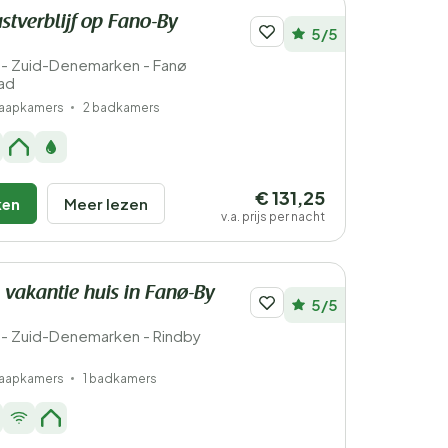
ustverblijf op Fano-By
5/5
- Zuid-Denemarken - Fanø
ad
laapkamers
2 badkamers
€ 131,25
ken
Meer lezen
v.a. prijs per nacht
 vakantie huis in Fanø-By
5/5
- Zuid-Denemarken - Rindby
laapkamers
1 badkamers