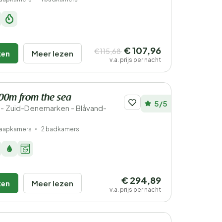
€ 107,96
€115,68
ken
Meer lezen
v.a. prijs per nacht
200m from the sea
5/5
- Zuid-Denemarken - Blåvand-
laapkamers
2 badkamers
€ 294,89
ken
Meer lezen
v.a. prijs per nacht