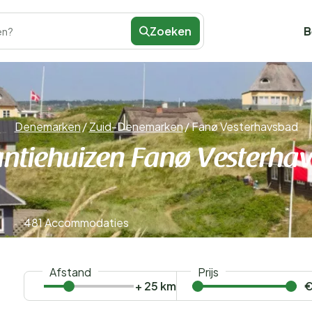
Zoeken
B
en?
Denemarken
/
Zuid-Denemarken
/
Fanø Vesterhavsbad
ntiehuizen Fanø Vesterha
481 Accommodaties
Afstand
Prijs
+ 25 km