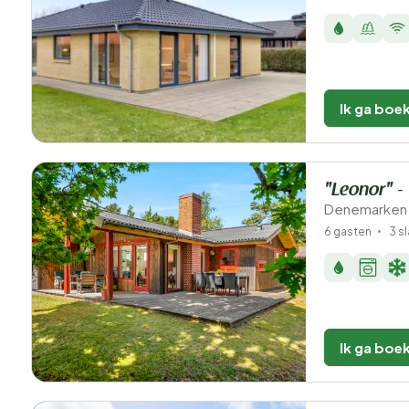
Ik ga boe
"Leonor" -
Denemarken 
6 gasten
3 s
Ik ga boe