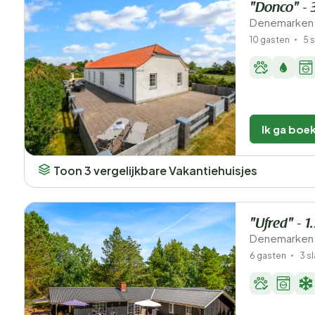
"Donco" - 
Denemarken 
10 gasten
5 
Ik ga boe
Toon 3 vergelijkbare Vakantiehuisjes
"Ufred" - 1
Denemarken 
6 gasten
3 s