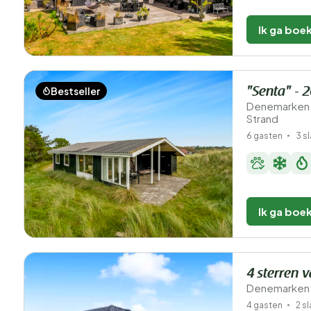
Ik ga boe
Bestseller
"Senta" - 
Denemarken 
Strand
6 gasten
3 s
Ik ga boe
4 sterren v
Denemarken 
4 gasten
2 s