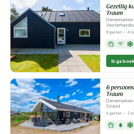
Gezellig k
Traum
Denemarken 
Vesterhavsb
8 gasten
4 s
Ik ga boe
6 persoons
Traum
Denemarken 
Strand
6 gasten
3 s