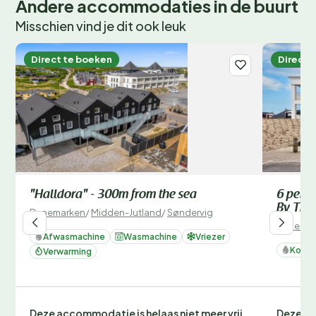
Andere accommodaties in de buurt
Misschien vind je dit ook leuk
Direct te boeken
Direct 
"Halldora" - 300m from the sea
6 perso
By Tra
Denemarken
/
Midden-Jutland
/
Søndervig
Denemar
Afwasmachine
Wasmachine
Vriezer
Koelk
Verwarming
Deze accommodatie is helaas niet meer vrij
Deze ac