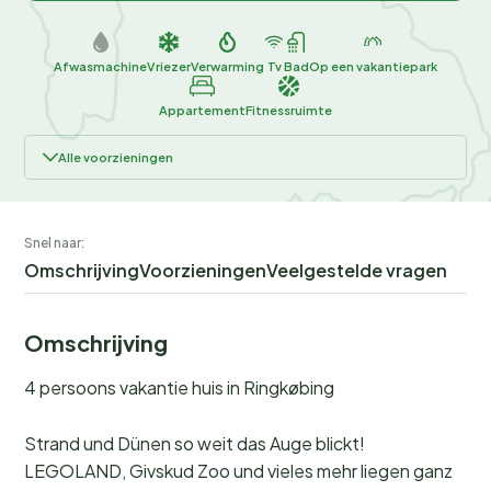
Afwasmachine
Vriezer
Verwarming
Tv
Bad
Op een vakantiepark
Appartement
Fitnessruimte
Alle voorzieningen
Snel naar:
Omschrijving
Voorzieningen
Veelgestelde vragen
Omschrijving
4 persoons vakantie huis in Ringkøbing
Strand und Dünen so weit das Auge blickt!
LEGOLAND, Givskud Zoo und vieles mehr liegen ganz