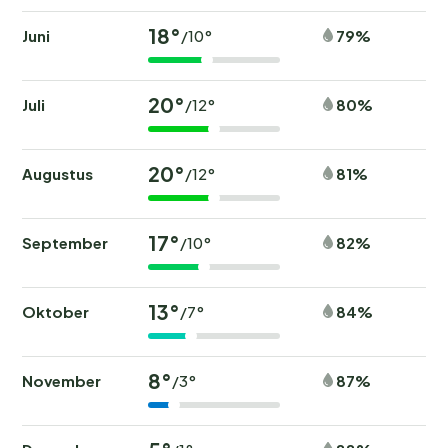
18°
Juni
79%
/10°
20°
Juli
80%
/12°
20°
Augustus
81%
/12°
17°
September
82%
/10°
13°
Oktober
84%
/7°
8°
November
87%
/3°