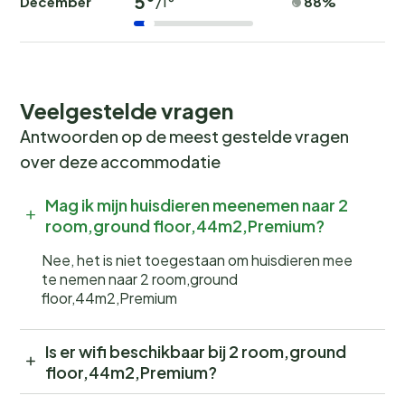
5°
December
88%
/1°
Veelgestelde vragen
Antwoorden op de meest gestelde vragen
over deze accommodatie
Mag ik mijn huisdieren meenemen naar 2
room,ground floor,44m2,Premium?
Nee, het is niet toegestaan om huisdieren mee
te nemen naar 2 room,ground
floor,44m2,Premium
Is er wifi beschikbaar bij 2 room,ground
floor,44m2,Premium?