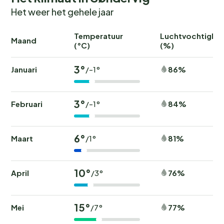
Het weer het gehele jaar
Temperatuur
Luchtvochtighei
Maand
(°C)
(%)
3°
Januari
86%
/-1°
3°
Februari
84%
/-1°
6°
Maart
81%
/1°
10°
April
76%
/3°
15°
Mei
77%
/7°