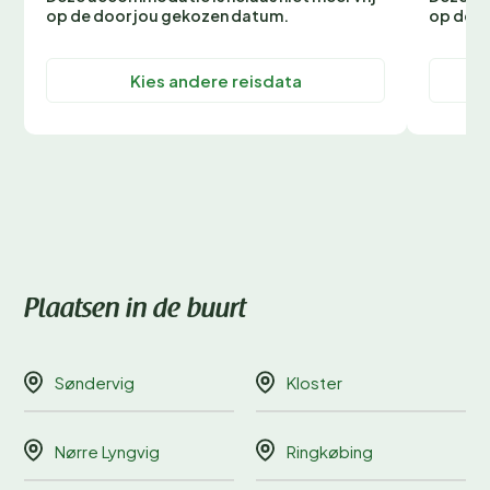
op de door jou gekozen datum.
op de d
Kies andere reisdata
Plaatsen in de buurt
Søndervig
Kloster
Nørre Lyngvig
Ringkøbing