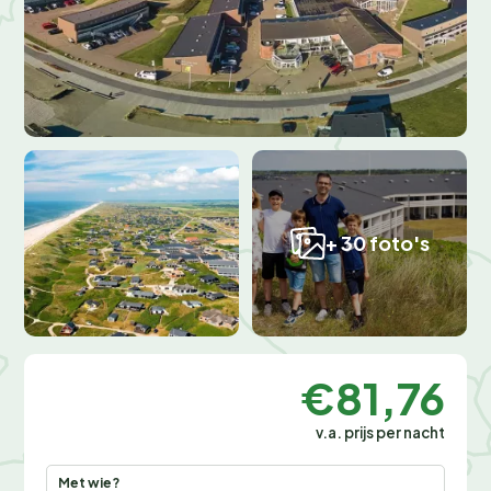
+ 30 foto's
€81,76
v.a. prijs per nacht
Met wie?