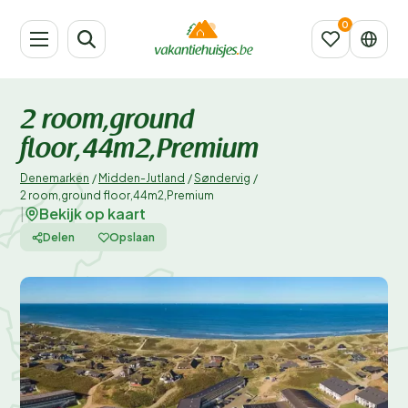
2 room,ground
floor,44m2,Premium
Denemarken
/
Midden-Jutland
/
Søndervig
/
2 room,ground floor,44m2,Premium
Bekijk op kaart
|
Delen
Opslaan