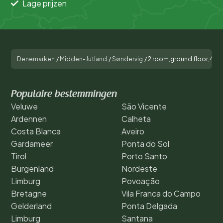
Lage prijzen
Denemarken
/
Midden-Jutland
/
Søndervig
/
2 room,ground floor,44
Populaire bestemmingen
Veluwe
São Vicente
Ardennen
Calheta
Costa Blanca
Aveiro
Gardameer
Ponta do Sol
Tirol
Porto Santo
Burgenland
Nordeste
Limburg
Povoação
Bretagne
Vila Franca do Campo
Gelderland
Ponta Delgada
Limburg
Santana