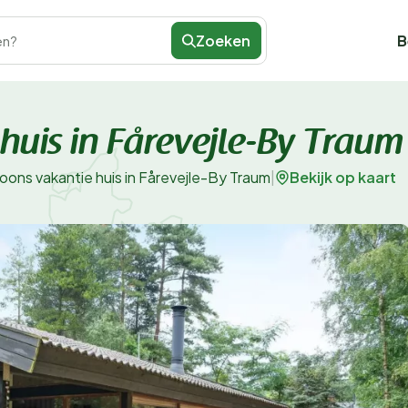
Zoeken
B
en?
huis in Fårevejle-By Traum
Bekijk op kaart
oons vakantie huis in Fårevejle-By Traum
|