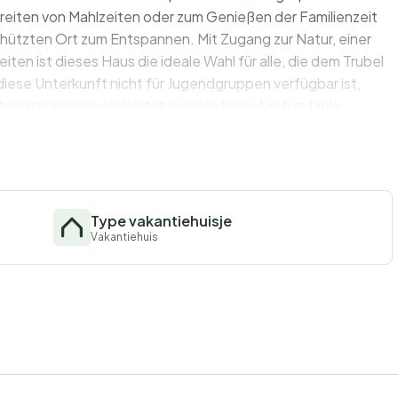
eiten von Mahlzeiten oder zum Genießen der Familienzeit
hützten Ort zum Entspannen. Mit Zugang zur Natur, einer
n ist dieses Haus die ideale Wahl für alle, die dem Trubel
iese Unterkunft nicht für Jugendgruppen verfügbar ist,
he Atmosphäre gewährleistet werden kann.A refundable
-in date.
d covers any
s deposit covers utilities consumed during your stay
The final amount will be adjusted based on actual meter
ny remaining
Type vakantiehuisje
checkout.This deposit simply acts as a prepayment for charges
Vakantiehuis
ss stay and check-out experience.