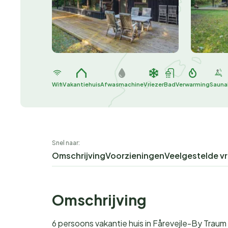
Wifi
Vakantiehuis
Afwasmachine
Vriezer
Bad
Verwarming
Sauna
Snel naar:
Omschrijving
Voorzieningen
Veelgestelde v
Omschrijving
6 persoons vakantie huis in Fårevejle-By Traum