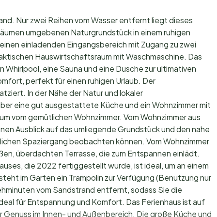
and. Nur zwei Reihen vom Wasser entfernt liegt dieses
Bäumen umgebenen Naturgrundstück in einem ruhigen
 einen einladenden Eingangsbereich mit Zugang zu zwei
aktischen Hauswirtschaftsraum mit Waschmaschine. Das
 Whirlpool, eine Sauna und eine Dusche zur ultimativen
mfort, perfekt für einen ruhigen Urlaub. Der
ziert. In der Nähe der Natur und lokaler
über eine gut ausgestattete Küche und ein Wohnzimmer mit
Raum vom gemütlichen Wohnzimmer. Vom Wohnzimmer aus
önen Ausblick auf das umliegende Grundstück und den nahe
äglichen Spaziergang beobachten können. Vom Wohnzimmer
oßen, überdachten Terrasse, die zum Entspannen einlädt.
uses, die 2022 fertiggestellt wurde, ist ideal, um an einem
teht im Garten ein Trampolin zur Verfügung (Benutzung nur
Gehminuten vom Sandstrand entfernt, sodass Sie die
l für Entspannung und Komfort. Das Ferienhaus ist auf
ür Genuss im Innen- und Außenbereich. Die große Küche und