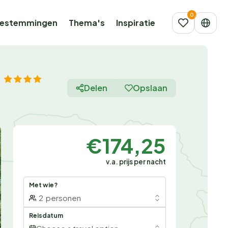
estemmingen
Thema's
Inspiratie
Delen
Opslaan
€174,25
v.a. prijs per nacht
Met wie?
2
personen
Reisdatum