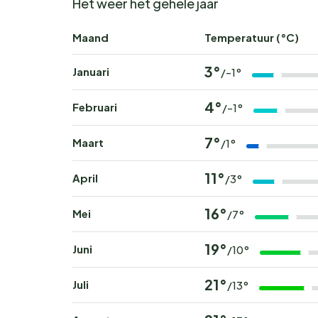
Het weer het gehele jaar
Maand
Temperatuur (°C)
3°
Januari
/-1°
4°
Februari
/-1°
7°
Maart
/1°
11°
April
/3°
16°
Mei
/7°
19°
Juni
/10°
21°
Juli
/13°