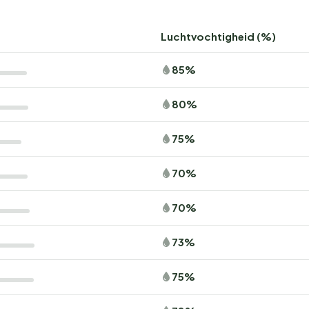
Luchtvochtigheid (%)
85%
80%
75%
70%
70%
73%
75%