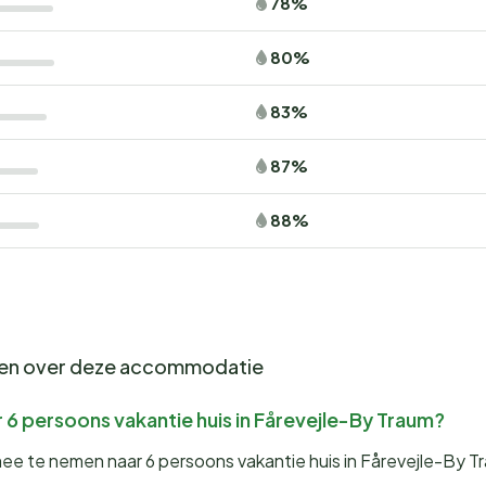
78%
80%
83%
87%
88%
gen over deze accommodatie
 6 persoons vakantie huis in Fårevejle-By Traum?
mee te nemen naar 6 persoons vakantie huis in Fårevejle-By T