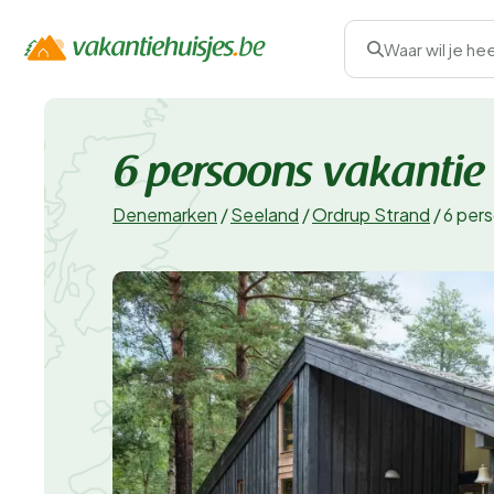
Waar wil je he
6 persoons vakantie 
Denemarken
/
Seeland
/
Ordrup Strand
/
6 pers