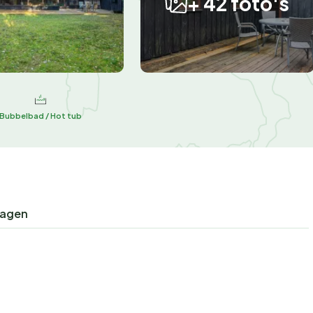
+ 42 foto's
Bubbelbad / Hot tub
ragen