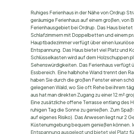
Ruhiges Ferienhaus in der Nähe von Ordrup Str
geräumige Ferienhaus auf einem großen, von 
Ferienhausgebiet bei Ordrup. Das Haus bietet
Schlafzimmern mit Doppelbetten und einem pr
Hauptbadezimmer verfügt über einen luxuriösen
Entspannung. Das Haus bietet viel Platz und Ko
Schlüsselkasten wird auf dem Holzschuppen plat
Sehenswürdigkeiten. Das Ferienhaus verfügt 
Essbereich. Eine halbhohe Wand trennt den 
haben Sie durch die großen Fenster einen sch
gelegenen Wald, wo Sie oft Rehe bei ihrem t
aus hat man direkten Zugang zu einer 12 m² gr
Eine zusätzliche offene Terrasse entlang des Ha
ruhigen Tag die Sonne zu genießen. Zum Spaß s
auf eigenes Risiko). Das Anwesen liegt nur 2 
Küstenumgebung bequem genießen können. Idea
Entspannung ausgelegt und bietet viel Platz f