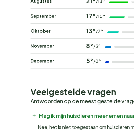
21°
Augustus
/13°
17°
September
/10°
13°
Oktober
/7°
8°
November
/3°
5°
December
/0°
Veelgestelde vragen
Antwoorden op de meest gestelde vra
Mag ik mijn huisdieren meenemen naar
Nee, het is niet toegestaan om huisdieren 