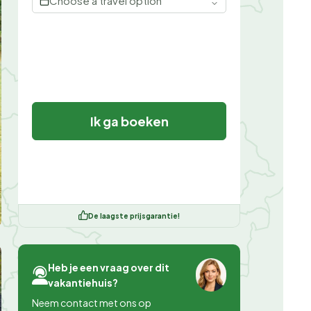
Choose a travel option
Ik ga boeken
De laagste prijsgarantie!
Heb je een vraag over dit
vakantiehuis?
Neem contact met ons op