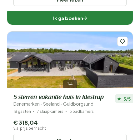
Ik ga boeken
1/4
5 sterren vakantie huis in Idestrup
5/5
Denemarken - Seeland - Guldborgsund
18 gasten
7 slaapkamers
3 badkamers
€ 318,04
v.a. prijs per nacht