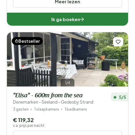
Meer lezen
Ik ga boeken
Bestseller
1/4
"Elisa" - 600m from the sea
5/5
Denemarken - Seeland - Gedesby Strand
3 gasten
1 slaapkamers
1 badkamers
€ 119,32
v.a. prijs per nacht