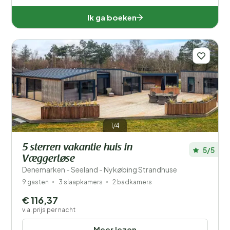
Ik ga boeken
1/4
5 sterren vakantie huis in
5/5
Væggerløse
Denemarken - Seeland - Nykøbing Strandhuse
9 gasten
3 slaapkamers
2 badkamers
€ 116,37
v.a. prijs per nacht
Meer lezen