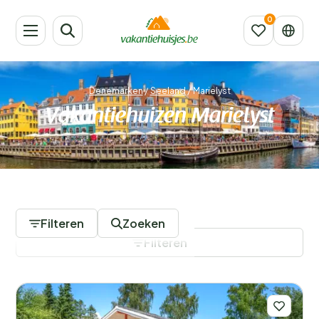
Denemarken
/
Seeland
/
Marielyst
Vakantiehuizen Marielyst
443 Accommodaties
Filteren
Zoeken
Filteren