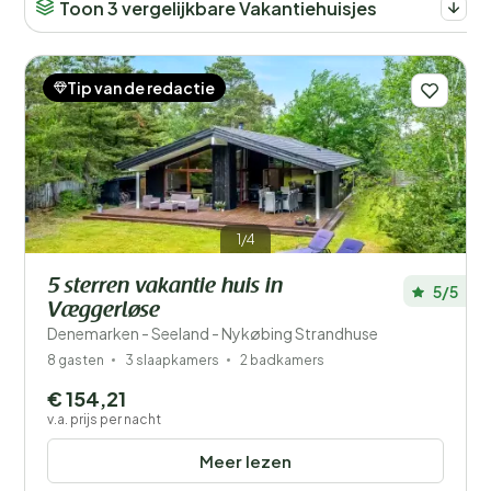
Toon 3 vergelijkbare Vakantiehuisjes
Tip van de redactie
1/4
5 sterren vakantie huis in
5/5
Væggerløse
Denemarken - Seeland - Nykøbing Strandhuse
8 gasten
3 slaapkamers
2 badkamers
€ 154,21
v.a. prijs per nacht
Meer lezen