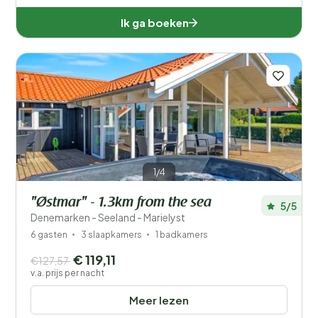
Ik ga boeken
1/4
"Østmar" - 1.3km from the sea
5/5
Denemarken - Seeland - Marielyst
6 gasten
3 slaapkamers
1 badkamers
€ 119,11
€127,57
v.a. prijs per nacht
Meer lezen