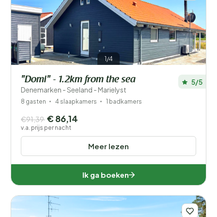
1/4
"Domi" - 1.2km from the sea
5/5
Denemarken - Seeland - Marielyst
8 gasten
4 slaapkamers
1 badkamers
€ 86,14
€91,39
v.a. prijs per nacht
Meer lezen
Ik ga boeken