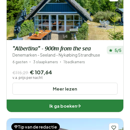
1/4
"Albertina" - 900m from the sea
5/5
Denemarken - Seeland - Nykøbing Strandhuse
6 gasten
3 slaapkamers
1 badkamers
€ 107,64
€115,29
v.a. prijs per nacht
Meer lezen
Ik ga boeken
Tip van de redactie