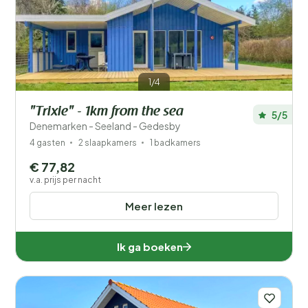
Prijs
Ligging
1/4
Kinderen
"Trixie" - 1km from the sea
5/5
Type vakantiehuisje
Denemarken - Seeland - Gedesby
4 gasten
2 slaapkamers
1 badkamers
Populaire filters
€ 77,82
v.a. prijs per nacht
Voorzieningen
Meer lezen
Wellness
Ik ga boeken