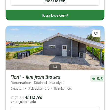
Meer lezen
Ik ga boeken
1/4
"Ion" - 1km from the sea
5/5
Denemarken - Seeland - Marielyst
6 gasten
3 slaapkamers
1 badkamers
€ 113,96
€121,86
v.a. prijs per nacht