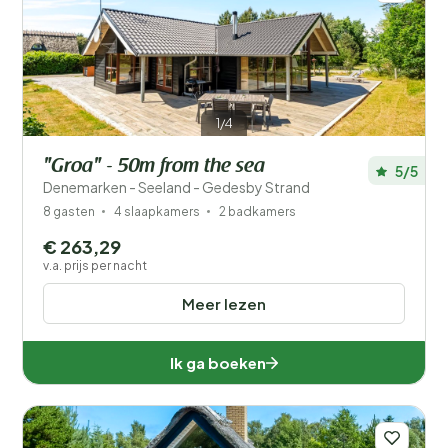
1/4
"Groa" - 50m from the sea
5/5
Denemarken - Seeland - Gedesby Strand
8 gasten
4 slaapkamers
2 badkamers
€ 263,29
v.a. prijs per nacht
Meer lezen
Ik ga boeken