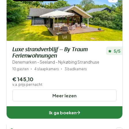
1/4
Luxe strandverblijf -- By Traum
5/5
Ferienwohnungen
Denemarken - Seeland - Nykøbing Strandhuse
10 gasten
4 slaapkamers
3 badkamers
€ 145,10
v.a. prijs per nacht
Meer lezen
Ik ga boeken