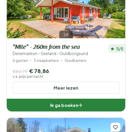
Filters opslaan
1/4
"Mile" - 260m from the sea
5/5
Je vakantie
Denemarken - Seeland - Guldborgsund
Kies reisdata en je gezelschap
6 gasten
3 slaapkamers
1 badkamers
€ 78,86
€83,79
Wanneer?
v.a. prijs per nacht
Meer lezen
Aantal gasten?
Ik ga boeken
Afstand
1