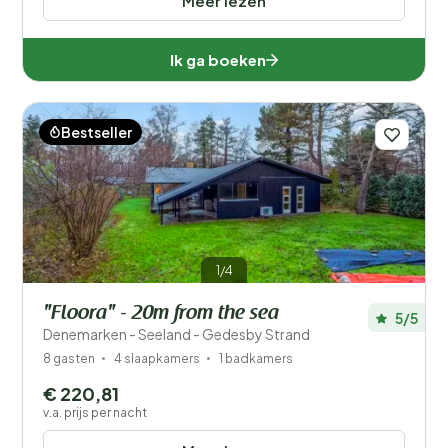
Meer lezen
Ik ga boeken
Bestseller
1/4
"Floora" - 20m from the sea
5/5
Denemarken - Seeland - Gedesby Strand
8 gasten
4 slaapkamers
1 badkamers
€ 220,81
v.a. prijs per nacht