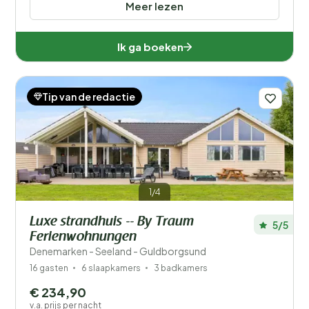
Meer lezen
Ik ga boeken
Tip van de redactie
1/4
Luxe strandhuis -- By Traum
5/5
Ferienwohnungen
Denemarken - Seeland - Guldborgsund
16 gasten
6 slaapkamers
3 badkamers
€ 234,90
v.a. prijs per nacht