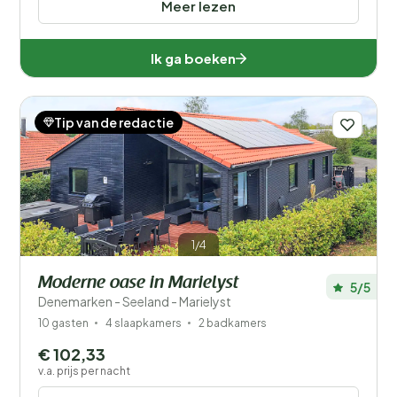
Meer lezen
Ik ga boeken
Tip van de redactie
1/4
Moderne oase in Marielyst
5/5
Denemarken - Seeland - Marielyst
10 gasten
4 slaapkamers
2 badkamers
€ 102,33
v.a. prijs per nacht