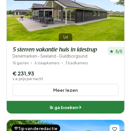
1/4
5 sterren vakantie huis in Idestrup
5/5
Denemarken - Seeland - Guldborgsund
16 gasten
6 slaapkamers
3 badkamers
€ 231,93
v.a. prijs per nacht
Meer lezen
Ik ga boeken
Tip van de redactie